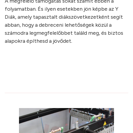
A megfelelő támogatás sokat számít ebben a
folyamatban. És ilyen esetekben jön képbe az Y
Diák, amely tapasztalt diákszövetkezetként segít
abban, hogy a debreceni lehetőségek közül a
számodra legmegfelelőbbet találd meg, és biztos
alapokra építhesd a jövődet.