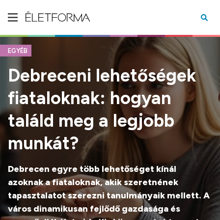
EGYÉB
Debreceni lehetőségek
fiataloknak: hogyan
találd meg a legjobb
munkát?
Debrecen egyre több lehetőséget kínál
azoknak a fiataloknak, akik szeretnének
tapasztalatot szerezni tanulmányaik mellett. A
város dinamikusan fejlődő gazdasága és