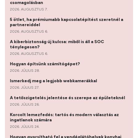
csomagolásban
2026. AUGUSZTUS 7.
5 ötlet, ha prémiumabb kapcsolatépítést szeretnél a
partnereiddel
2026. AUGUSZTUS 6.
A kiberbiztonság új kulcsa: miből is áll a SOC
ténylegesen?
2026. AUGUSZTUS 6.
Hogyan építsünk számítógépet?
2026. JÚLIUS 28.
Ismerkedj meg a legjobb webkamerákkal
2026. JÚLIUS 27.
A tetőszigetelés jelentése és szerepe az épületeknél
2026. JÚLIUS 26.
Korcolt lemezfedés: tartós és modern választás az
ingatlanok számára
2026. JÚLIUS 24.
Hogyan gyorsítható fel a vendéglátóhelyek konyhai