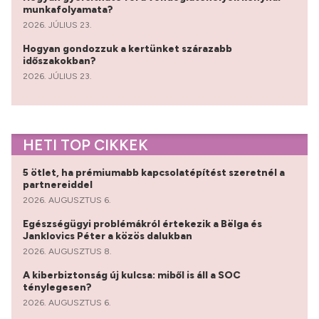
munkafolyamata?
2026. JÚLIUS 23.
Hogyan gondozzuk a kertünket szárazabb
időszakokban?
2026. JÚLIUS 23.
HETI TOP CIKKEK
5 ötlet, ha prémiumabb kapcsolatépítést szeretnél a
partnereiddel
2026. AUGUSZTUS 6.
Egészségügyi problémákról értekezik a Bëlga és
Janklovics Péter a közös dalukban
2026. AUGUSZTUS 8.
A kiberbiztonság új kulcsa: miből is áll a SOC
ténylegesen?
2026. AUGUSZTUS 6.