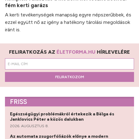
fém kerti garázs
A kerti tevékenységek manapság egyre népszerűbbek, és
ezzel együtt nő az igény a hatékony tárolási megoldások
iránt is.
FELIRATKOZÁS AZ
ÉLETFORMA.HU
HÍRLEVELÉRE
FELIRATKOZOM
FRISS
Egészségügyi problémákról értekezik a Bëlga és
Janklovics Péter a közös dalukban
2026. AUGUSZTUS 8.
Az automata zsugorfóliázók előnye a modern