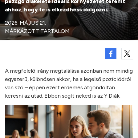
pezsgő diákélete ideális környezetet teremt
ahhoz, hogy te is elkezdhess dolgozni.
2026. MÁJUS 21.
MÁRKÁZOTT TARTALOM
A megfelelő irány megtalálása azonban nem mindig
egyszerű, különösen akkor, ha a legelső pozíciódról
van szó – éppen ezért érdemes átgondoltan
keresni az utad. Ebben segít neked is az Y Diák.