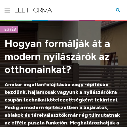
EGYÉB
Hogyan formálják át a
modern nyílászárók az
otthonainkat?
Amikor ingatlanfelújításba vagy -építésbe
kezdünk, hajlamosak vagyunk a nyílászárókra
csupán technikai kötelezettségként tekinteni.
Pedig a modern építészetben a bejáratok,
ablakok és térelválasztók már rég túlmutatnak
az efféle puszta funkción. Meghatározhatják a