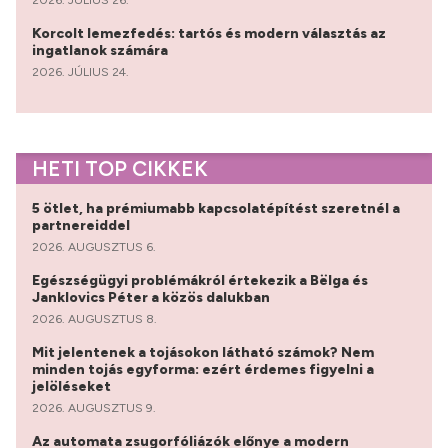
2026. JÚLIUS 26.
Korcolt lemezfedés: tartós és modern választás az
ingatlanok számára
2026. JÚLIUS 24.
HETI TOP CIKKEK
5 ötlet, ha prémiumabb kapcsolatépítést szeretnél a
partnereiddel
2026. AUGUSZTUS 6.
Egészségügyi problémákról értekezik a Bëlga és
Janklovics Péter a közös dalukban
2026. AUGUSZTUS 8.
Mit jelentenek a tojásokon látható számok? Nem
minden tojás egyforma: ezért érdemes figyelni a
jelöléseket
2026. AUGUSZTUS 9.
Az automata zsugorfóliázók előnye a modern