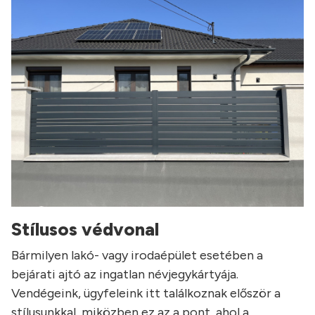
Stílusos védvonal
Bármilyen lakó- vagy irodaépület esetében a
bejárati ajtó az ingatlan névjegykártyája.
Vendégeink, ügyfeleink itt találkoznak először a
stílusunkkal, miközben ez az a pont, ahol a