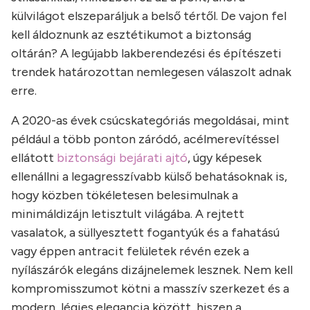
külvilágot elszeparáljuk a belső tértől. De vajon fel
kell áldoznunk az esztétikumot a biztonság
oltárán? A legújabb lakberendezési és építészeti
trendek határozottan nemlegesen válaszolt adnak
erre.
A 2020-as évek csúcskategóriás megoldásai, mint
például a több ponton záródó, acélmerevítéssel
ellátott
biztonsági bejárati ajtó
, úgy képesek
ellenállni a legagresszívabb külső behatásoknak is,
hogy közben tökéletesen belesimulnak a
minimáldizájn letisztult világába. A rejtett
vasalatok, a süllyesztett fogantyúk és a fahatású
vagy éppen antracit felületek révén ezek a
nyílászárók elegáns dizájnelemek lesznek. Nem kell
kompromisszumot kötni a masszív szerkezet és a
modern, légies elegancia között, hiszen a