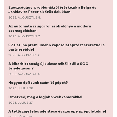
Egészségügyi problémákról értekezik a Bëlga és
Janklovics Péter a közös dalukban
2026. AUGUSZTUS 8.
Az automata zsugorfóliázók előnye a modern
csomagolásban
2026. AUGUSZTUS 7.
5 ötlet, ha prémiumabb kapcsolatépítést szeretnél a
partnereiddel
2026. AUGUSZTUS 6.
A kiberbiztonság új kulcsa: miből is áll a SOC
ténylegesen?
2026. AUGUSZTUS 6.
Hogyan építsünk számítógépet?
2026. JÚLIUS 28.
Ismerkedj meg a legjobb webkamerákkal
2026. JÚLIUS 27.
A tetőszigetelés jelentése és szerepe az épületeknél