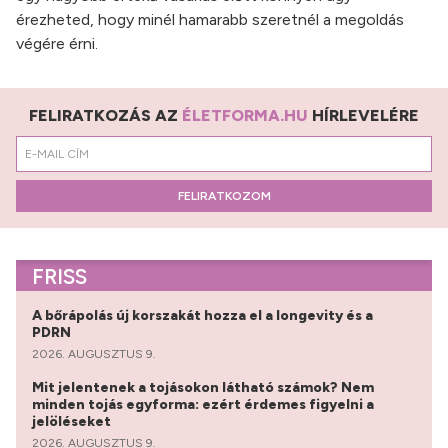
érezheted, hogy minél hamarabb szeretnél a megoldás
végére érni.
FELIRATKOZÁS AZ
ÉLETFORMA.HU
HÍRLEVELÉRE
FELIRATKOZOM
FRISS
A bőrápolás új korszakát hozza el a longevity és a
PDRN
2026. AUGUSZTUS 9.
Mit jelentenek a tojásokon látható számok? Nem
minden tojás egyforma: ezért érdemes figyelni a
jelöléseket
2026. AUGUSZTUS 9.