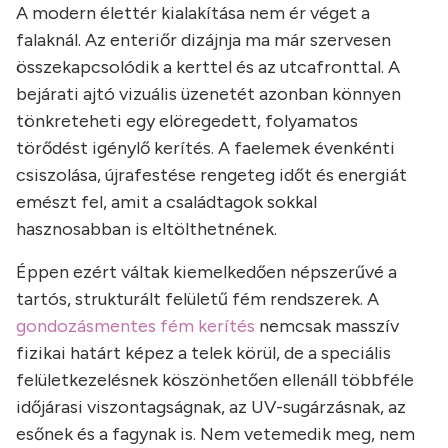
A modern élettér kialakítása nem ér véget a
falaknál. Az enteriőr dizájnja ma már szervesen
összekapcsolódik a kerttel és az utcafronttal. A
bejárati ajtó vizuális üzenetét azonban könnyen
tönkreteheti egy elöregedett, folyamatos
törődést igénylő kerítés. A faelemek évenkénti
csiszolása, újrafestése rengeteg időt és energiát
emészt fel, amit a családtagok sokkal
hasznosabban is eltölthetnének.
Éppen ezért váltak kiemelkedően népszerűvé a
tartós, strukturált felületű fém rendszerek. A
gondozásmentes fém kerítés
nemcsak masszív
fizikai határt képez a telek körül, de a speciális
felületkezelésnek köszönhetően ellenáll többféle
időjárasi viszontagságnak, az UV-sugárzásnak, az
esőnek és a fagynak is. Nem vetemedik meg, nem