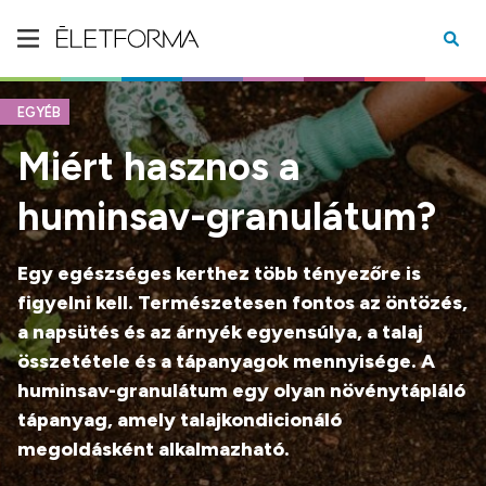
EGYÉB
Miért hasznos a
huminsav-granulátum?
Egy egészséges kerthez több tényezőre is
figyelni kell. Természetesen fontos az öntözés,
a napsütés és az árnyék egyensúlya, a talaj
összetétele és a tápanyagok mennyisége. A
huminsav-granulátum egy olyan növénytápláló
tápanyag, amely talajkondicionáló
megoldásként alkalmazható.