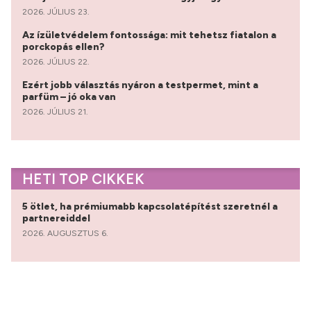
2026. JÚLIUS 23.
Az ízületvédelem fontossága: mit tehetsz fiatalon a
porckopás ellen?
2026. JÚLIUS 22.
Ezért jobb választás nyáron a testpermet, mint a
parfüm – jó oka van
2026. JÚLIUS 21.
HETI TOP CIKKEK
5 ötlet, ha prémiumabb kapcsolatépítést szeretnél a
partnereiddel
2026. AUGUSZTUS 6.