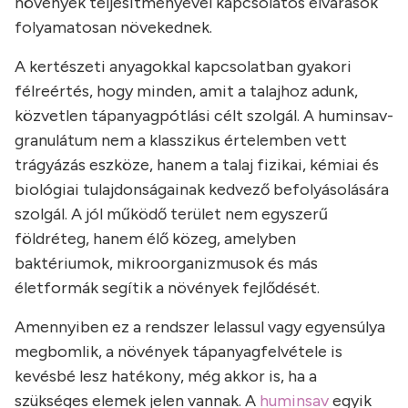
növények teljesítményével kapcsolatos elvárások
folyamatosan növekednek.
A kertészeti anyagokkal kapcsolatban gyakori
félreértés, hogy minden, amit a talajhoz adunk,
közvetlen tápanyagpótlási célt szolgál. A huminsav-
granulátum nem a klasszikus értelemben vett
trágyázás eszköze, hanem a talaj fizikai, kémiai és
biológiai tulajdonságainak kedvező befolyásolására
szolgál. A jól működő terület nem egyszerű
földréteg, hanem élő közeg, amelyben
baktériumok, mikroorganizmusok és más
életformák segítik a növények fejlődését.
Amennyiben ez a rendszer lelassul vagy egyensúlya
megbomlik, a növények tápanyagfelvétele is
kevésbé lesz hatékony, még akkor is, ha a
szükséges elemek jelen vannak. A
huminsav
egyik