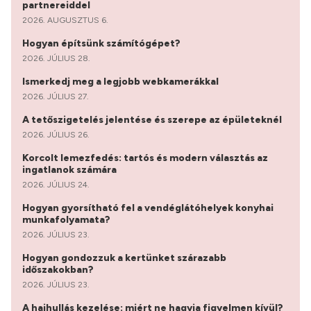
partnereiddel
2026. AUGUSZTUS 6.
Hogyan építsünk számítógépet?
2026. JÚLIUS 28.
Ismerkedj meg a legjobb webkamerákkal
2026. JÚLIUS 27.
A tetőszigetelés jelentése és szerepe az épületeknél
2026. JÚLIUS 26.
Korcolt lemezfedés: tartós és modern választás az
ingatlanok számára
2026. JÚLIUS 24.
Hogyan gyorsítható fel a vendéglátóhelyek konyhai
munkafolyamata?
2026. JÚLIUS 23.
Hogyan gondozzuk a kertünket szárazabb
időszakokban?
2026. JÚLIUS 23.
A hajhullás kezelése: miért ne hagyja figyelmen kívül?