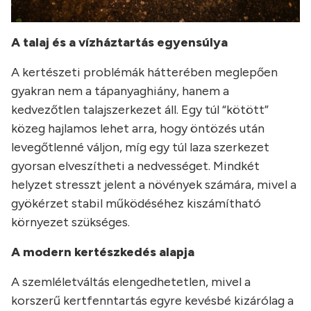
A talaj és a vízháztartás egyensúlya
A kertészeti problémák hátterében meglepően
gyakran nem a tápanyaghiány, hanem a
kedvezőtlen talajszerkezet áll. Egy túl “kötött”
közeg hajlamos lehet arra, hogy öntözés után
levegőtlenné váljon, míg egy túl laza szerkezet
gyorsan elveszítheti a nedvességet. Mindkét
helyzet stresszt jelent a növények számára, mivel a
gyökérzet stabil működéséhez kiszámítható
környezet szükséges.
A modern kertészkedés alapja
A szemléletváltás elengedhetetlen, mivel a
korszerű kertfenntartás egyre kevésbé kizárólag a