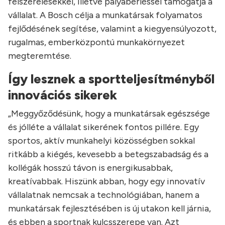
felszerelésekkel, illetve pályabérléssel támogatja a
vállalat. A Bosch célja a munkatársak folyamatos
fejlődésének segítése, valamint a kiegyensúlyozott,
rugalmas, emberközpontú munkakörnyezet
megteremtése.
Így lesznek a sportteljesítményből
innovációs sikerek
„Meggyőződésünk, hogy a munkatársak egészsége
és jólléte a vállalat sikerének fontos pillére. Egy
sportos, aktív munkahelyi közösségben sokkal
ritkább a kiégés, kevesebb a betegszabadság és a
kollégák hosszú távon is energikusabbak,
kreatívabbak. Hiszünk abban, hogy egy innovatív
vállalatnak nemcsak a technológiában, hanem a
munkatársak fejlesztésében is új utakon kell járnia,
és ebben a sportnak kulcsszerepe van. Azt