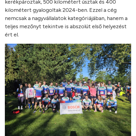
kerékpároztak, 500 kilométert úsztak és 400
kilométert gyalogoltak 2024-ben. Ezzel a cég
nemcsak a nagyvállalatok kategóriájában, hanem a
teljes mezőnyt tekintve is abszolút első helyezést
ért el.