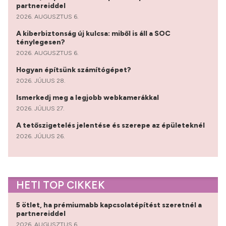
partnereiddel
2026. AUGUSZTUS 6.
A kiberbiztonság új kulcsa: miből is áll a SOC
ténylegesen?
2026. AUGUSZTUS 6.
Hogyan építsünk számítógépet?
2026. JÚLIUS 28.
Ismerkedj meg a legjobb webkamerákkal
2026. JÚLIUS 27.
A tetőszigetelés jelentése és szerepe az épületeknél
2026. JÚLIUS 26.
HETI TOP CIKKEK
5 ötlet, ha prémiumabb kapcsolatépítést szeretnél a
partnereiddel
2026. AUGUSZTUS 6.