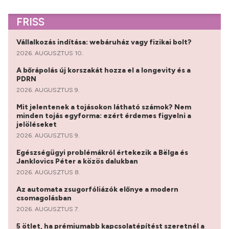
FRISS
Vállalkozás indítása: webáruház vagy fizikai bolt?
2026. AUGUSZTUS 10.
A bőrápolás új korszakát hozza el a longevity és a
PDRN
2026. AUGUSZTUS 9.
Mit jelentenek a tojásokon látható számok? Nem
minden tojás egyforma: ezért érdemes figyelni a
jelöléseket
2026. AUGUSZTUS 9.
Egészségügyi problémákról értekezik a Bëlga és
Janklovics Péter a közös dalukban
2026. AUGUSZTUS 8.
Az automata zsugorfóliázók előnye a modern
csomagolásban
2026. AUGUSZTUS 7.
5 ötlet, ha prémiumabb kapcsolatépítést szeretnél a