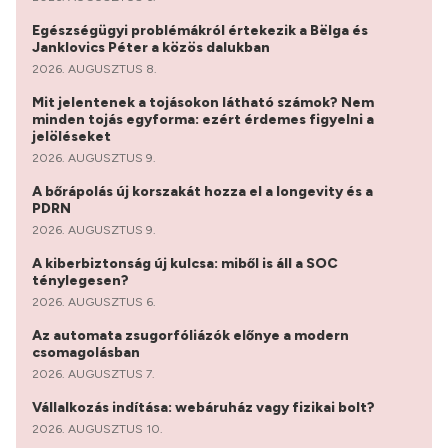
Egészségügyi problémákról értekezik a Bëlga és
Janklovics Péter a közös dalukban
2026. AUGUSZTUS 8.
Mit jelentenek a tojásokon látható számok? Nem
minden tojás egyforma: ezért érdemes figyelni a
jelöléseket
2026. AUGUSZTUS 9.
A bőrápolás új korszakát hozza el a longevity és a
PDRN
2026. AUGUSZTUS 9.
A kiberbiztonság új kulcsa: miből is áll a SOC
ténylegesen?
2026. AUGUSZTUS 6.
Az automata zsugorfóliázók előnye a modern
csomagolásban
2026. AUGUSZTUS 7.
Vállalkozás indítása: webáruház vagy fizikai bolt?
2026. AUGUSZTUS 10.