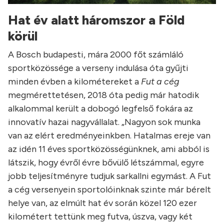
Hat év alatt háromszor a Föld
körül
A Bosch budapesti, mára 2000 főt számláló
sportközössége a verseny indulása óta gyűjti
minden évben a kilométereket a
Fut a cég
megmérettetésen, 2018 óta pedig már hatodik
alkalommal került a dobogó legfelső fokára az
innovatív hazai nagyvállalat. „Nagyon sok munka
van az elért eredményeinkben. Hatalmas ereje van
az idén 11 éves sportközösségünknek, ami abból is
látszik, hogy évről évre bővülő létszámmal, egyre
jobb teljesítményre tudjuk sarkallni egymást. A Fut
a cég versenyein sportolóinknak szinte már bérelt
helye van, az elmúlt hat év során közel 120 ezer
kilométert tettünk meg futva, úszva, vagy két