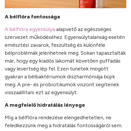
A bélflóra fontossága
A bélflóra egyensúlya
alapvető az egészséges
szervezet működéséhez. Egyensúlytalanság esetén
emésztési zavarok, feszültség és különféle
bélproblémák jelenhetnek meg. Sokan tapasztalták
már, hogy egy kiadós lakomát követően puffadás
vagy levertség lép fel. Ezen tünetek mögött
gyakran a bélbaktériumok diszharmóniája bújik
meg. A pre- és probiotikumok viszont segítenek
visszaállítani ezt az egyensúlyt.
A megfelelő hidratálás lényege
Míg a bélflóra rendezése elengedhetetlen, ne
feledkezzünk meg a hidratálás fontosságáról sem.