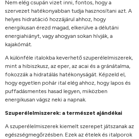
Nem elég csupán vizet inni, fontos, hogy a
szervezet hatékonyabban tudja hasznosítani azt. A
helyes hidratáció hozzájárul ahhoz, hogy
energikusan érezd magad, elkerülve a délutáni
energiahiányt, vagy ahogyan sokan hívják, a
kajakómát.
A különféle italokba keverhető szuperélelmiszerek,
mint a hibiszkusz, az eper, az acai és a gránátalma,
fokozzák a hidratálás hatékonyságát. Képzeld el,
hogy egyetlen pohár ital elég ahhoz, hogy lapos és
puffadásmentes hasad legyen, miközben
energikusan vágsz neki a napnak.
Szuperélelmiszerek: a természet ajándékai
A szuperélelmiszerek kiemelt szerepet játszanak az
egészségmegőrzésben. Ezek az ételek és italporok