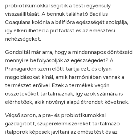
probiotikumokkal segítik a testi egyensúly
visszaállítását. A bennük található Bacillus
Coagulans kolónia a bélflóra egészségét szolgálja,
így elkerülheted a puffadást és az emésztési
nehézségeket.
Gondoltál már arra, hogy a mindennapos döntéseid
mennyire befolyásolják az egészségedet? A
Pranagarden szem előtt tartja ezt, és olyan
megoldásokat kínál, amik harmóniában vannak a
természet erőivel. Ezek a termékek vegán
összetevőket tartalmaznak, így azok számára is
elérhetőek, akik növényi alapú étrendet követnek.
Végső soron, a pre- és probiotikumokkal
gazdagított, szuperélelmiszereket tartalmazó
italporok képesek javítani az emésztést és az