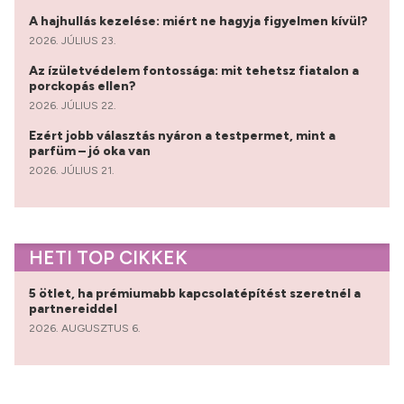
A hajhullás kezelése: miért ne hagyja figyelmen kívül?
2026. JÚLIUS 23.
Az ízületvédelem fontossága: mit tehetsz fiatalon a
porckopás ellen?
2026. JÚLIUS 22.
Ezért jobb választás nyáron a testpermet, mint a
parfüm – jó oka van
2026. JÚLIUS 21.
HETI TOP CIKKEK
5 ötlet, ha prémiumabb kapcsolatépítést szeretnél a
partnereiddel
2026. AUGUSZTUS 6.