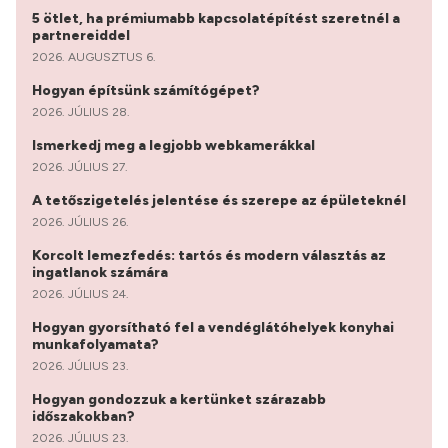
5 ötlet, ha prémiumabb kapcsolatépítést szeretnél a
partnereiddel
2026. AUGUSZTUS 6.
Hogyan építsünk számítógépet?
2026. JÚLIUS 28.
Ismerkedj meg a legjobb webkamerákkal
2026. JÚLIUS 27.
A tetőszigetelés jelentése és szerepe az épületeknél
2026. JÚLIUS 26.
Korcolt lemezfedés: tartós és modern választás az
ingatlanok számára
2026. JÚLIUS 24.
Hogyan gyorsítható fel a vendéglátóhelyek konyhai
munkafolyamata?
2026. JÚLIUS 23.
Hogyan gondozzuk a kertünket szárazabb
időszakokban?
2026. JÚLIUS 23.