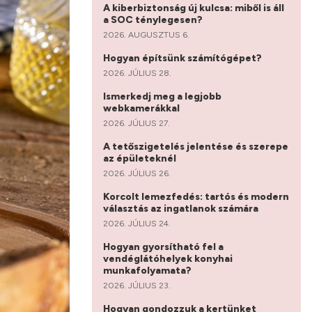
A kiberbiztonság új kulcsa: miből is áll
a SOC ténylegesen?
2026. AUGUSZTUS 6.
Hogyan építsünk számítógépet?
2026. JÚLIUS 28.
Ismerkedj meg a legjobb
webkamerákkal
2026. JÚLIUS 27.
A tetőszigetelés jelentése és szerepe
az épületeknél
2026. JÚLIUS 26.
Korcolt lemezfedés: tartós és modern
választás az ingatlanok számára
2026. JÚLIUS 24.
Hogyan gyorsítható fel a
vendéglátóhelyek konyhai
munkafolyamata?
2026. JÚLIUS 23.
Hogyan gondozzuk a kertünket