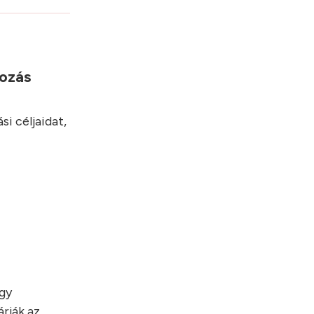
yozás
i céljaidat,
egy
rják az