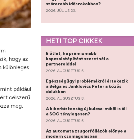
szárazabb időszakokban?
2026. JÚLIUS 23.
HETI TOP CIKKEK
orm
5 ötlet, ha prémiumabb
ik, hogy az
kapcsolatépítést szeretnél a
partnereiddel
a különleges
2026. AUGUSZTUS 6.
Egészségügyi problémákról értekezik
a Bëlga és Janklovics Péter a közös
mint például
dalukban
ért célszerű
2026. AUGUSZTUS 8.
ozza meg,
A kiberbiztonság új kulcsa: miből is áll
a SOC ténylegesen?
2026. AUGUSZTUS 6.
Az automata zsugorfóliázók előnye a
modern csomagolásban