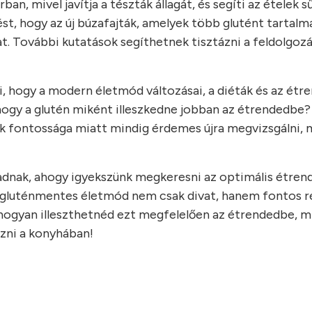
an, mivel javítja a tészták állagát, és segíti az ételek s
ést, hogy az új búzafajták, amelyek több glutént tartalm
at. További kutatások segíthetnek tisztázni a feldolgoz
hogy a modern életmód változásai, a diéták és az étre
 hogy a glutén miként illeszkedne jobban az étrendedbe?
k fontossága miatt mindig érdemes újra megvizsgálni, m
radnak, ahogy igyekszünk megkeresni az optimális étren
y a gluténmentes életmód nem csak divat, hanem fontos r
, hogyan illeszthetnéd ezt megfelelően az étrendedbe, 
ezni a konyhában!