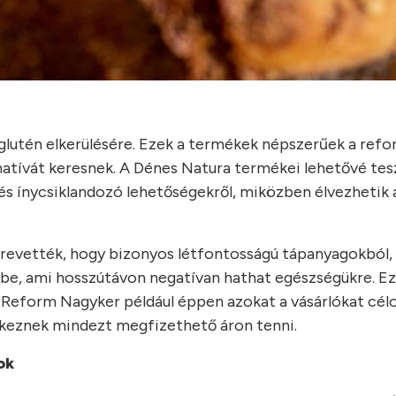
glutén elkerülésére. Ezek a termékek népszerűek a ref
natívát keresnek. A Dénes Natura termékei lehetővé tesz
és ínycsiklandozó lehetőségekről, miközben élvezhetik 
zrevették, hogy bizonyos létfontosságú tápanyagokból, 
kbe, ami hosszútávon negatívan hathat egészségükre. Ez
A Reform Nagyker például éppen azokat a vásárlókat cél
yekeznek mindezt megfizethető áron tenni.
ok