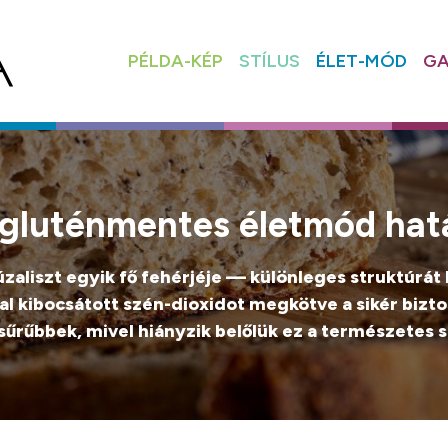
PÉLDA-KÉP
STÍLUS
ÉLET-MÓD
GA
a gluténmentes életmód hat
búzaliszt egyik fő fehérjéje — különleges struktúrá
al kibocsátott szén-dioxidot megkötve a sikér bizto
rűbbek, mivel hiányzik belőlük ez a természetes st