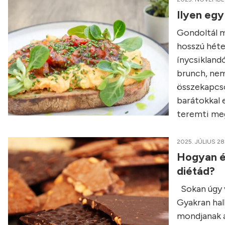
Ilyen egy
Gondoltál má
hosszú héte
ínycsikland
brunch, nem
összekapcso
barátokkal e
teremti meg
2025. JÚLIUS 28
Hogyan é
diétád?
Sokan úgy v
Gyakran hall
mondjanak a