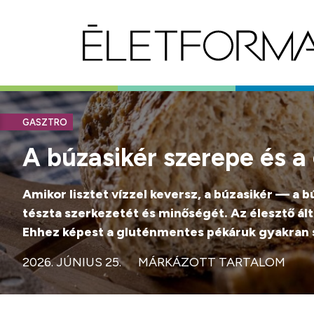
GASZTRO
A búzasikér szerepe és 
Amikor lisztet vízzel keversz, a búzasikér — a 
tészta szerkezetét és minőségét. Az élesztő ált
Ehhez képest a gluténmentes pékáruk gyakran sű
2026. JÚNIUS 25.
MÁRKÁZOTT TARTALOM