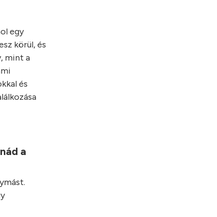
hol egy
sz körül, és
, mint a
ami
kkal és
alálkozása
lnád a
gymást.
gy