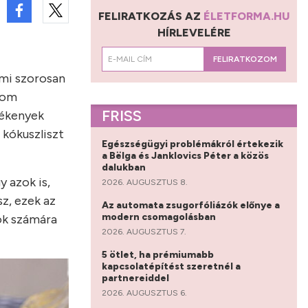
FELIRATKOZÁS AZ
ÉLETFORMA.HU
HÍRLEVELÉRE
FELIRATKOZOM
ami szorosan
alom
FRISS
zékenyek
 kókuszliszt
Egészségügyi problémákról értekezik
a Bëlga és Janklovics Péter a közös
dalukban
 azok is,
2026. AUGUSZTUS 8.
sz, ezek az
Az automata zsugorfóliázók előnye a
modern csomagolásban
sok számára
2026. AUGUSZTUS 7.
5 ötlet, ha prémiumabb
kapcsolatépítést szeretnél a
partnereiddel
2026. AUGUSZTUS 6.