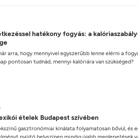
.
tkezéssel hatékony fogyás: a kalóriaszabál
ége
ár arra, hogy mennyivel egyszerűbb lenne elérni a fogyás
ap pontosan tudnád, mennyi kalóriára van szükséged?
.
exikói ételek Budapest szívében
kszínű gasztronómiai kínálata folyamatosan bővül, és 
élményt nyújtó helyszínen mindig újabb meglepetések vá