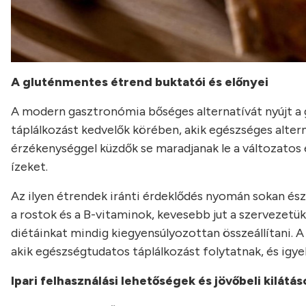
A gluténmentes étrend buktatói és előnyei
A modern gasztronómia bőséges alternatívát nyújt a 
táplálkozást kedvelők körében, akik egészséges alter
érzékenységgel küzdők se maradjanak le a változatos 
ízeket.
Az ilyen étrendek iránti érdeklődés nyomán sokan és
a rostok és a B-vitaminok, kevesebb jut a szervezetü
diétáinkat mindig kiegyensúlyozottan összeállítani. 
akik egészségtudatos táplálkozást folytatnak, és ig
Ipari felhasználási lehetőségek és jövőbeli kilátás