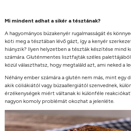
Mi mindent adhat a sikér a tésztának?
A hagyományos búzakenyér rugalmasságát és könnye
köti meg a tésztában lévő gázt, így a kenyér szerkezet
hiányzik? Ilyen helyzetben a tészták készítése mind k
számára. Gluténmentes lisztfajták széles palettájából 
közül választhatsz, hogy megtaláld azt, ami neked a l
Néhány ember számára a glutén nem más, mint egy diét
akik cöliákiától vagy búzaallergiától szenvednek, külö
érzékenységek miért váltanak ki különféle reakciókat
nagyon komoly problémát okozhat a jelenléte.