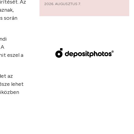
űrítését. Az
2026. AUGUSZTUS 7.
aznak,
ás során
ndi
 A
it eszel a
det az
észe lehet
miközben