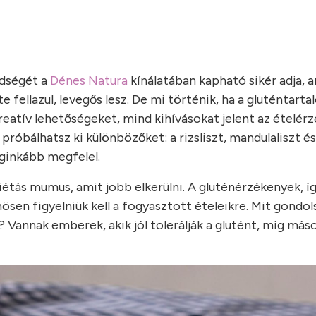
dségét a
Dénes Natura
kínálatában kapható sikér adja, 
e fellazul, levegős lesz. De mi történik, ha a gluténtart
reatív lehetőségeket, mind kihívásokat jelent az ételér
próbálhatsz ki különbözőket: a rizsliszt, mandulaliszt és
eginkább megfelel.
ás mumus, amit jobb elkerülni. A gluténérzékenyek, így
nösen figyelniük kell a fogyasztott ételeikre. Mit gondol
? Vannak emberek, akik jól tolerálják a glutént, míg má