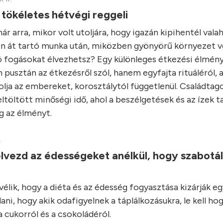
 tökéletes hétvégi reggeli
r arra, mikor volt utoljára, hogy igazán kipihentél vala
n át tartó munka után, miközben gyönyörű környezet ve
ó fogásokat élvezhetsz? Egy különleges étkezési élmény
 pusztán az étkezésről szól, hanem egyfajta rituáléról, 
lja az embereket, korosztálytól függetlenül. Családtago
ltöltött minőségi idő, ahol a beszélgetések és az ízek t
 az élményt.
.
lvezd az édességeket anélkül, hogy szabotá
élik, hogy a diéta és az édesség fogyasztása kizárják e
ani, hogy akik odafigyelnek a táplálkozásukra, le kell ho
 cukorról és a csokoládéról.