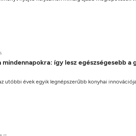
6.
a mindennapokra: így lesz egészségesebb a 
 az utóbbi évek egyik legnépszerűbb konyhai innovációja
 17.