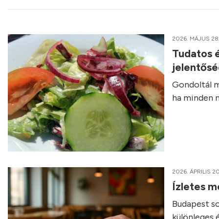
2026. MÁJUS 28
Tudatos é
jelentős
Gondoltál m
ha minden n
2026. ÁPRILIS 20
Ízletes m
Budapest so
különleges 