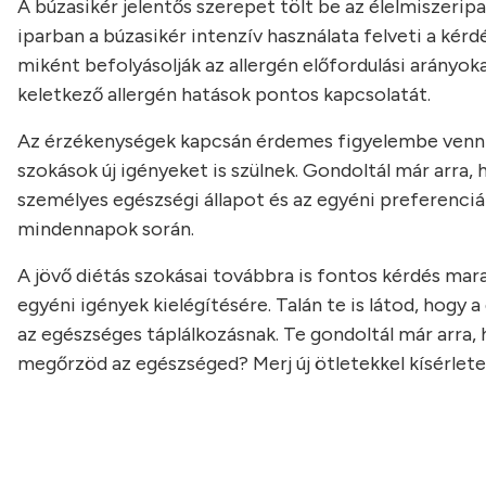
A búzasikér jelentős szerepet tölt be az élelmiszeriparb
iparban a búzasikér intenzív használata felveti a kérd
miként befolyásolják az allergén előfordulási arányok
keletkező allergén hatások pontos kapcsolatát.
Az érzékenységek kapcsán érdemes figyelembe venni, 
szokások új igényeket is szülnek. Gondoltál már arra,
személyes egészségi állapot és az egyéni preferenciá
mindennapok során.
A jövő diétás szokásai továbbra is fontos kérdés ma
egyéni igények kielégítésére. Talán te is látod, hog
az egészséges táplálkozásnak. Te gondoltál már arra
megőrzöd az egészséged? Merj új ötletekkel kísérlet