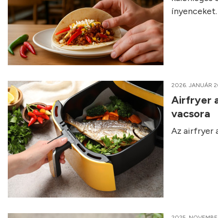
ínyenceket.
2026. JANUÁR 2
Airfryer 
vacsora
Az airfryer
2025. NOVEMBER