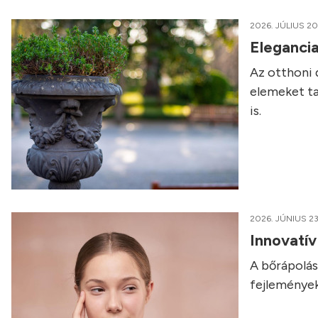
2026. JÚLIUS 20
Elegancia
Az otthoni 
elemeket ta
is.
2026. JÚNIUS 23
Innovatí
A bőrápolás 
fejlemények