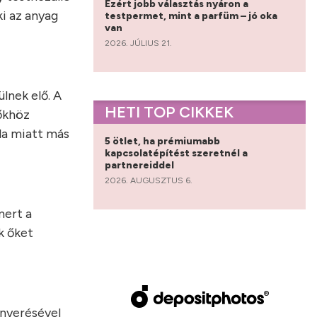
Ezért jobb választás nyáron a
ki az anyag
testpermet, mint a parfüm – jó oka
van
2026. JÚLIUS 21.
lnek elő. A
HETI TOP CIKKEK
sőkhöz
la miatt más
5 ötlet, ha prémiumabb
kapcsolatépítést szeretnél a
partnereiddel
2026. AUGUSZTUS 6.
mert a
k őket
rnyerésével