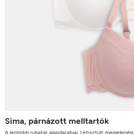
Sima, párnázott melltartók
A legtöbb ruhatár alapdarabjai. Letisztult megjelenés