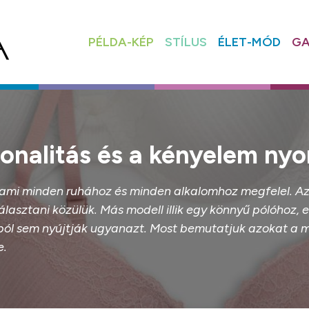
PÉLDA-KÉP
STÍLUS
ÉLET-MÓD
GA
cionalitás és a kényelem n
ól, ami minden ruhához és minden alkalomhoz megfelel. A
lasztani közülük. Más modell illik egy könnyű pólóhoz, 
tból sem nyújtják ugyanazt. Most bemutatjuk azokat a m
e.