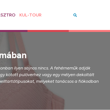
SZTRO
KUL-TOUR
yomában
zonban ilyen sajnos nincs. A fehérneműk adják
egy kötött pulóverhez vagy egy mélyen dekoltált
elltartótípusokat, melyeket tanácsos a fiókodban