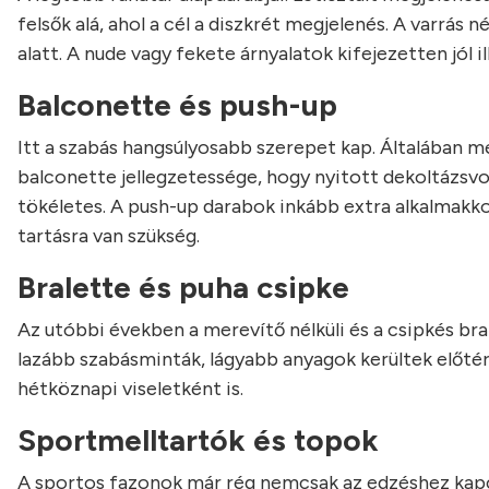
felsők alá, ahol a cél a diszkrét megjelenés. A varrás 
alatt. A nude vagy fekete árnyalatok kifejezetten jól 
Balconette és push-up
Itt a szabás hangsúlyosabb szerepet kap. Általában 
balconette jellegzetessége, hogy nyitott dekoltázsvon
tökéletes. A push-up darabok inkább extra alkalmakko
tartásra van szükség.
Bralette és puha csipke
Az utóbbi években a merevítő nélküli és a csipkés bra
lazább szabásminták, lágyabb anyagok kerültek előtér
hétköznapi viseletként is.
Sportmelltartók és topok
A sportos fazonok már rég nemcsak az edzéshez kapc