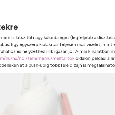
tekre
nem is látsz túl nagy különbséget (legfeljebb a díszítés
bás. Egy egyszerű kialakítás teljesen más viselet, mint 
hához és helyzethez illik igazán jól. A mai kínálatban 
om/hu/hu/noi/fehernemu/melltartok
oldalon például a let
odelleken át a push-upig többféle dizájn is megtalálható