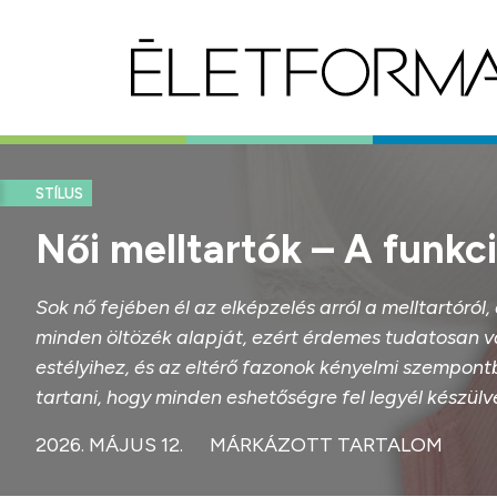
STÍLUS
Női melltartók – A funk
Sok nő fejében él az elképzelés arról a melltartór
minden öltözék alapját, ezért érdemes tudatosan vá
estélyihez, és az eltérő fazonok kényelmi szempon
tartani, hogy minden eshetőségre fel legyél készülv
2026. MÁJUS 12.
MÁRKÁZOTT TARTALOM