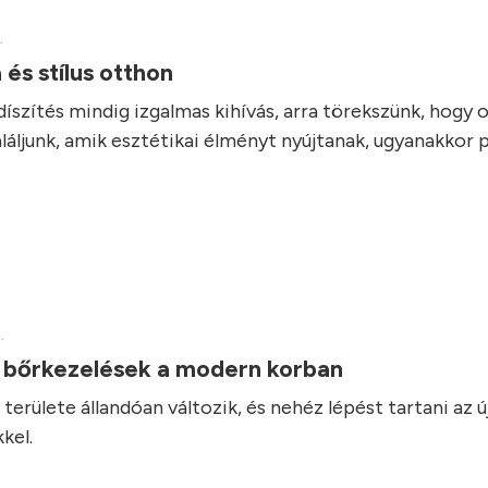
.
 és stílus otthon
díszítés mindig izgalmas kihívás, arra törekszünk, hogy 
láljunk, amik esztétikai élményt nyújtanak, ugyanakkor 
.
v bőrkezelések a modern korban
területe állandóan változik, és nehéz lépést tartani az ú
kel.