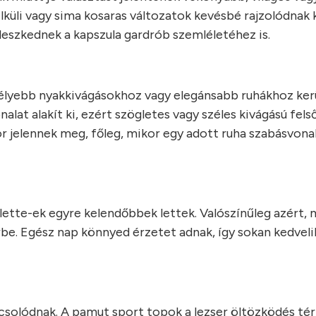
nélküli vagy sima kosaras változatok kevésbé rajzolódnak 
illeszkednek a kapszula gardrób szemléletéhez is.
mélyebb nyakkivágásokhoz vagy elegánsabb ruhákhoz kerü
alat alakít ki, ezért szögletes vagy széles kivágású fel
r jelennek meg, főleg, mikor egy adott ruha szabásvona
lette-ek egyre kelendőbbek lettek. Valószínűleg azért, 
be. Egész nap könnyed érzetet adnak, így sokan kedveli
solódnak. A pamut sport topok a lezser öltözködés té