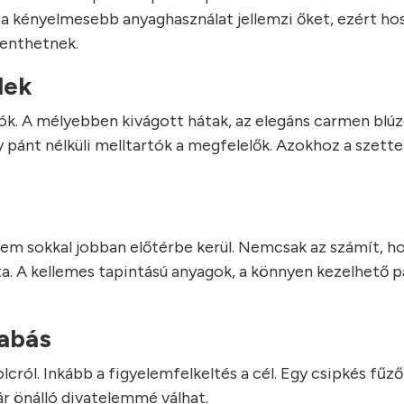
a kényelmesebb anyaghasználat jellemzi őket, ezért h
lenthetnek.
lek
ók. A mélyebben kivágott hátak, az elegáns carmen blú
 pánt nélküli melltartók a megfelelők. Azokhoz a szett
lem sokkal jobban előtérbe kerül. Nemcsak az számít, h
ata. A kellemes tapintású anyagok, a könnyen kezelhető 
zabás
cról. Inkább a figyelemfelkeltés a cél. Egy csipkés fűző
r önálló divatelemmé válhat.