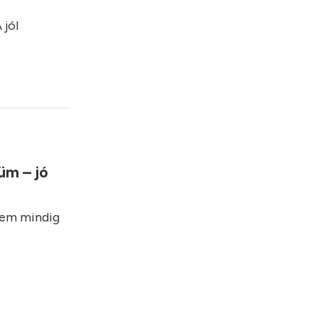
 jól
üm – jó
nem mindig