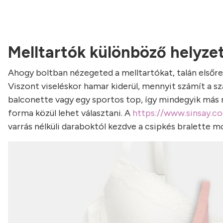
Melltartók különböző helyze
Ahogy boltban nézegeted a melltartókat, talán elsőre 
Viszont viseléskor hamar kiderül, mennyit számít a sza
balconette vagy egy sportos top, így mindegyik más ru
forma közül lehet választani. A
https://www.sinsay.c
varrás nélküli daraboktól kezdve a csipkés bralette m