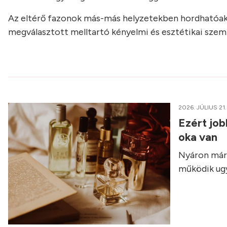
Az eltérő fazonok más-más helyzetekben hordhatóak, e
megválasztott melltartó kényelmi és esztétikai szem
2026. JÚLIUS 21.
Ezért job
oka van
Nyáron már 
működik ugy