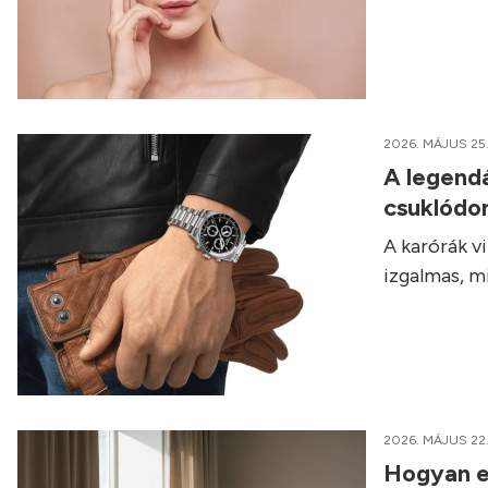
2026. MÁJUS 25
A legendá
csuklódo
A karórák v
izgalmas, m
2026. MÁJUS 22
Hogyan em