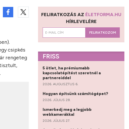
FELIRATKOZÁS AZ
ÉLETFORMA.HU
HÍRLEVELÉRE
FELIRATKOZOM
ben).
egy csipkés
FRISS
már rengeteg
isztult,
5 ötlet, ha prémiumabb
.
kapcsolatépítést szeretnél a
partnereiddel
2026. AUGUSZTUS 6.
Hogyan építsünk számítógépet?
2026. JÚLIUS 28.
Ismerkedj meg a legjobb
webkamerákkal
2026. JÚLIUS 27.