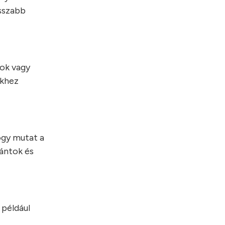
osszabb
zok vagy
ekhez
ogy mutat a
pántok és
 például