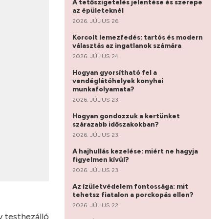
A tetőszigetelés jelentése és szerepe
az épületeknél
2026. JÚLIUS 26.
Korcolt lemezfedés: tartós és modern
választás az ingatlanok számára
2026. JÚLIUS 24.
Hogyan gyorsítható fel a
vendéglátóhelyek konyhai
munkafolyamata?
2026. JÚLIUS 23.
Hogyan gondozzuk a kertünket
szárazabb időszakokban?
2026. JÚLIUS 23.
A hajhullás kezelése: miért ne hagyja
figyelmen kívül?
2026. JÚLIUS 23.
Az ízületvédelem fontossága: mit
tehetsz fiatalon a porckopás ellen?
2026. JÚLIUS 22.
y testhezálló