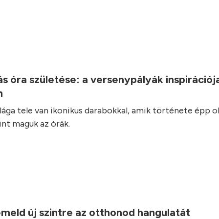
.
s óra születése: a versenypályák inspirációj
n
ilága tele van ikonikus darabokkal, amik története épp o
int maguk az órák.
.
eld új szintre az otthonod hangulatát