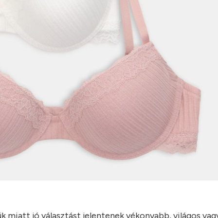
ük miatt jó választást jelentenek vékonyabb, világos vag