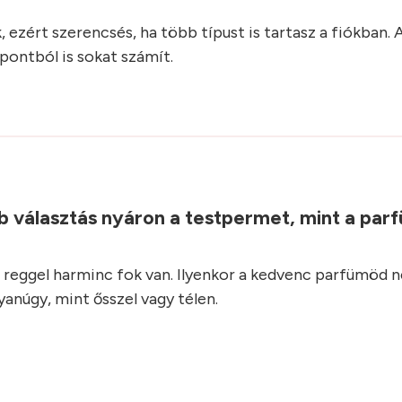
zért szerencsés, ha több típust is tartasz a fiókban. A
pontból is sokat számít.
b választás nyáron a testpermet, mint a parf
reggel harminc fok van. Ilyenkor a kedvenc parfümöd 
anúgy, mint ősszel vagy télen.