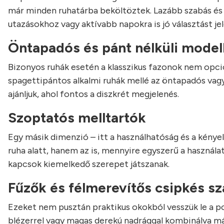
már minden ruhatárba beköltöztek. Lazább szabás és 
utazásokhoz vagy aktívabb napokra is jó választást je
Öntapadós és pánt nélküli model
Bizonyos ruhák esetén a klasszikus fazonok nem opci
spagettipántos alkalmi ruhák mellé az öntapadós vagy
ajánljuk, ahol fontos a diszkrét megjelenés.
Szoptatós melltartók
Egy másik dimenzió – itt a használhatóság és a kénye
ruha alatt, hanem az is, mennyire egyszerű a használ
kapcsok kiemelkedő szerepet játszanak.
Fűzők és félmerevítős csipkés s
Ezeket nem pusztán praktikus okokból vesszük le a pol
blézerrel vagy magas derekú nadrággal kombinálva má