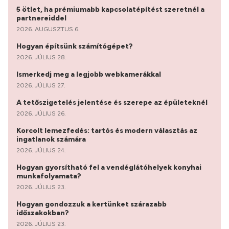
5 ötlet, ha prémiumabb kapcsolatépítést szeretnél a
partnereiddel
2026. AUGUSZTUS 6.
Hogyan építsünk számítógépet?
2026. JÚLIUS 28.
Ismerkedj meg a legjobb webkamerákkal
2026. JÚLIUS 27.
A tetőszigetelés jelentése és szerepe az épületeknél
2026. JÚLIUS 26.
Korcolt lemezfedés: tartós és modern választás az
ingatlanok számára
2026. JÚLIUS 24.
Hogyan gyorsítható fel a vendéglátóhelyek konyhai
munkafolyamata?
2026. JÚLIUS 23.
Hogyan gondozzuk a kertünket szárazabb
időszakokban?
2026. JÚLIUS 23.