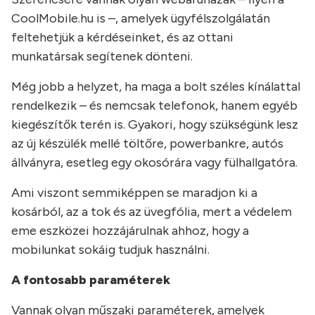
CoolMobile.hu is –, amelyek ügyfélszolgálatán
feltehetjük a kérdéseinket, és az ottani
munkatársak segítenek dönteni.
Még jobb a helyzet, ha maga a bolt széles kínálattal
rendelkezik – és nemcsak telefonok, hanem egyéb
kiegészítők terén is. Gyakori, hogy szükségünk lesz
az új készülék mellé töltőre, powerbankre, autós
állványra, esetleg egy okosórára vagy fülhallgatóra.
Ami viszont semmiképpen se maradjon ki a
kosárból, az a tok és az üvegfólia, mert a védelem
eme eszközei hozzájárulnak ahhoz, hogy a
mobilunkat sokáig tudjuk használni.
A fontosabb paraméterek
Vannak olyan műszaki paraméterek, amelyek