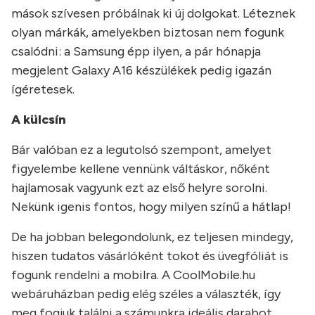
mások szívesen próbálnak ki új dolgokat. Léteznek
olyan márkák, amelyekben biztosan nem fogunk
csalódni: a Samsung épp ilyen, a pár hónapja
megjelent Galaxy A16 készülékek pedig igazán
ígéretesek.
A külcsín
Bár valóban ez a legutolsó szempont, amelyet
figyelembe kellene vennünk váltáskor, nőként
hajlamosak vagyunk ezt az első helyre sorolni.
Nekünk igenis fontos, hogy milyen színű a hátlap!
De ha jobban belegondolunk, ez teljesen mindegy,
hiszen tudatos vásárlóként tokot és üvegfóliát is
fogunk rendelni a mobilra. A CoolMobile.hu
webáruházban pedig elég széles a választék, így
meg fogjuk találni a számunkra ideális darabot.