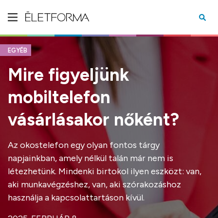
EGYÉB
Mire figyeljünk
mobiltelefon
vásárlásakor nőként?
Az okostelefon egy olyan fontos tárgy
napjainkban, amely nélkül talán már nem is
létezhetünk. Mindenki birtokol ilyen eszközt: van,
aki munkavégzéshez, van, aki szórakozáshoz
használja a kapcsolattartáson kívül.