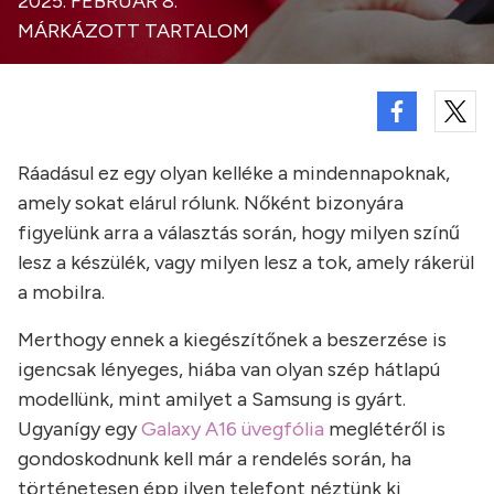
2025. FEBRUÁR 8.
MÁRKÁZOTT TARTALOM
Ráadásul ez egy olyan kelléke a mindennapoknak,
amely sokat elárul rólunk. Nőként bizonyára
figyelünk arra a választás során, hogy milyen színű
lesz a készülék, vagy milyen lesz a tok, amely rákerül
a mobilra.
Merthogy ennek a kiegészítőnek a beszerzése is
igencsak lényeges, hiába van olyan szép hátlapú
modellünk, mint amilyet a Samsung is gyárt.
Ugyanígy egy
Galaxy A16 üvegfólia
meglétéről is
gondoskodnunk kell már a rendelés során, ha
történetesen épp ilyen telefont néztünk ki