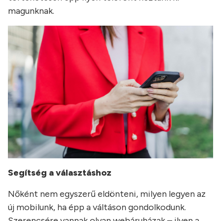
magunknak.
Segítség a választáshoz
Nőként nem egyszerű eldönteni, milyen legyen az
új mobilunk, ha épp a váltáson gondolkodunk.
Szerencsére vannak olyan webáruházak – ilyen a