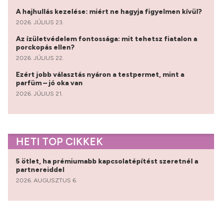
A hajhullás kezelése: miért ne hagyja figyelmen kívül?
2026. JÚLIUS 23.
Az ízületvédelem fontossága: mit tehetsz fiatalon a
porckopás ellen?
2026. JÚLIUS 22.
Ezért jobb választás nyáron a testpermet, mint a
parfüm – jó oka van
2026. JÚLIUS 21.
HETI TOP CIKKEK
5 ötlet, ha prémiumabb kapcsolatépítést szeretnél a
partnereiddel
2026. AUGUSZTUS 6.