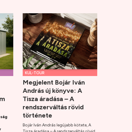
KUL-TOUR
Megjelent Bojár Iván
András új könyve: A
ém
Tisza áradása – A
rendszerváltás rövid
története
pság
Bojár Iván András legújabb kötete, A
y
Tisza áradása – A rendszerváltás rövid