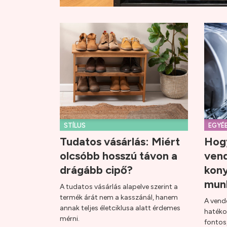
STÍLUS
EGYÉ
Tudatos vásárlás: Miért
Hogy
olcsóbb hosszú távon a
ven
drágább cipő?
kony
mun
A tudatos vásárlás alapelve szerint a
termék árát nem a kasszánál, hanem
A vend
annak teljes életciklusa alatt érdemes
hatéko
mérni.
fontos