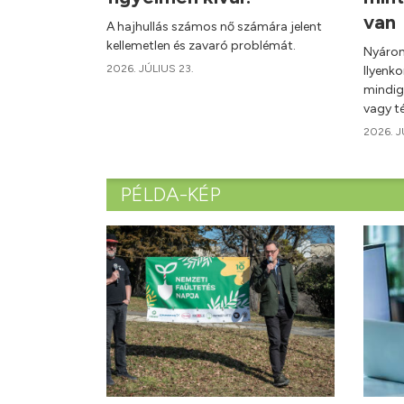
van
A hajhullás számos nő számára jelent
kellemetlen és zavaró problémát.
Nyáron
2026. JÚLIUS 23.
Ilyenk
mindig
vagy té
2026. J
PÉLDA-KÉP