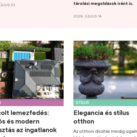
tárolási megoldások iránt is.
ÚLIUS 23.
2026. JÚLIUS 14.
B
STÍLUS
olt lemezfedés:
Elegancia és stílus
ós és modern
otthon
sztás az ingatlanok
Az otthoni díszítés mindig izga