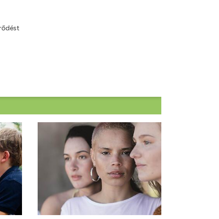
rődést