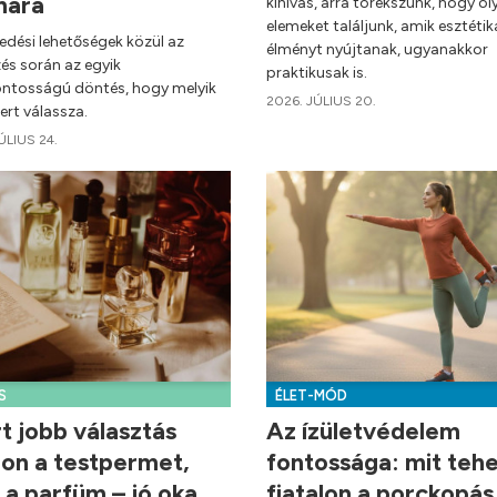
mára
kihívás, arra törekszünk, hogy ol
elemeket találjunk, amik esztétik
edési lehetőségek közül az
élményt nyújtanak, ugyanakkor
és során az egyik
praktikusak is.
ontosságú döntés, hogy melyik
2026. JÚLIUS 20.
rt válassza.
ÚLIUS 24.
S
ÉLET-MÓD
t jobb választás
Az ízületvédelem
on a testpermet,
fontossága: mit teh
 a parfüm – jó oka
fiatalon a porckopás