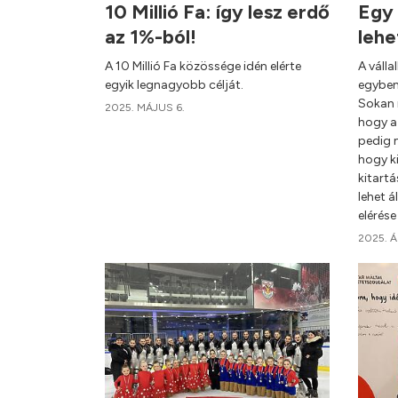
10 Millió Fa: így lesz erdő
Egy 
az 1%-ból!
lehe
A 10 Millió Fa közössége idén elérte
A válla
egyik legnagyobb célját.
egyben 
Sokan 
2025. MÁJUS 6.
hogy az
pedig 
hogy ki
kitartá
lehet á
elérése
2025. Á