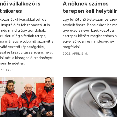
női vállalkozó is
A nőknek számos
t sikeres
terepen kell helytáll
lkozói lét kihívásokkal teli, de
Egy felnőtt nő élete számos sze
inspiráló és felszabadító út is.
tevődik össze. Pláne akkor, ha m
még mindig úgy gondolják,
gyereket is nevel. Ezek között a
 üzleti világ a férfiak terepe,
szerepek között meglehetősen 
ma már egyre több nő bizonyítja,
egyensúlyozni és mindegyiknek
váló vezetői képességekkel,
megfelelni.
ssal és kreativitással igenis helyt
2025. ÁPRILIS 19.
llni, sőt: a kimagasló eredmények
 sem lehetetlen.
PRILIS 23.