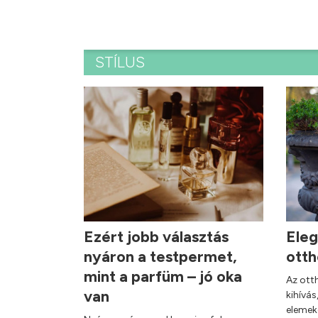
STÍLUS
Ezért jobb választás
Eleg
nyáron a testpermet,
ott
mint a parfüm – jó oka
Az ott
van
kihívás
elemeke