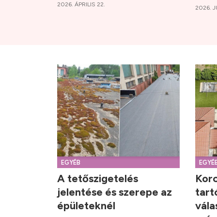
2026. ÁPRILIS 22.
2026. J
EGYÉB
EGYÉ
A tetőszigetelés
Korc
jelentése és szerepe az
tart
épületeknél
vála