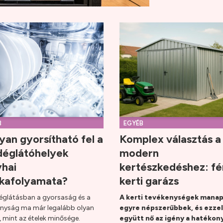
B
EGYÉB
an gyorsítható fel a
Komplex választás a
déglátóhelyek
modern
hai
kertészkedéshez: f
kafolyamata?
kerti garázs
églátásban a gyorsaság és a
A kerti tevékenységek mana
nyság ma már legalább olyan
egyre népszerűbbek, és ezzel
, mint az ételek minősége.
együtt nő az igény a hatékon