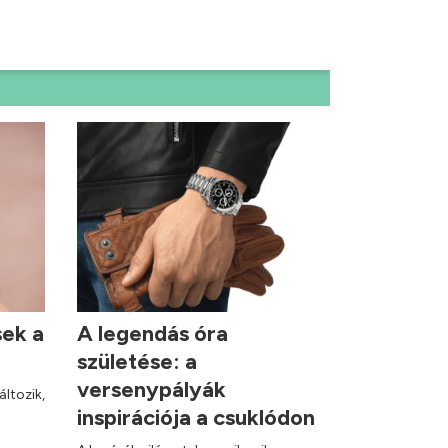
sek a
A legendás óra
születése: a
versenypályák
áltozik,
inspirációja a csuklódon