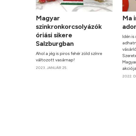
Magyar
Ma i
szinkronkorcsolyázók
ado
óriási sikere
Idén i
Salzburgban
adhatn
vásárl
Ahol a jég is piros fehér zöld színre
Szeret
változott vasárnap!
Magyar
2023. JANUÁR 25.
akciój
2022. 