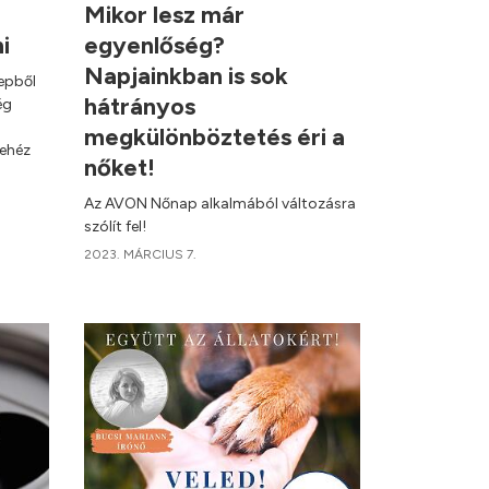
Mikor lesz már
ni
egyenlőség?
Napjainkban is sok
repből
hátrányos
ég
megkülönböztetés éri a
nehéz
nőket!
Az AVON Nőnap alkalmából változásra
szólít fel!
2023. MÁRCIUS 7.