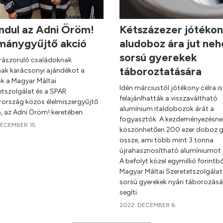
ndul az Adni Öröm!
Kétszázezer jótéko
mánygyűjtő akció
aludoboz ára jut neh
sorsú gyerekek
s rászoruló családoknak
táboroztatására
ak karácsonyi ajándékot a
ók a Magyar Máltai
Idén márciustól jótékony célra is
etszolgálat és a SPAR
felajánlhatták a visszaváltható
ország közös élelmiszergyűjtő
alumínium italdobozok árát a
a, az Adni Öröm! keretében.
fogyasztók. A kezdeményezésne
DECEMBER 15.
köszönhetően 200 ezer doboz g
össze, ami több mint 3 tonna
újrahasznosítható alumíniumot j
A befolyt közel egymillió forintbó
Magyar Máltai Szeretetszolgálat
sorsú gyerekek nyári táborozásá
segíti.
2022. DECEMBER 6.