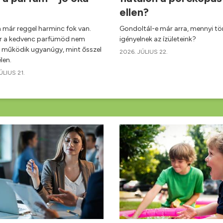
ellen?
 már reggel harminc fok van.
Gondoltál-e már arra, mennyi tö
or a kedvenc parfümöd nem
igényelnek az ízületeink?
 működik ugyanúgy, mint ősszel
2026. JÚLIUS 22.
len.
ÚLIUS 21.