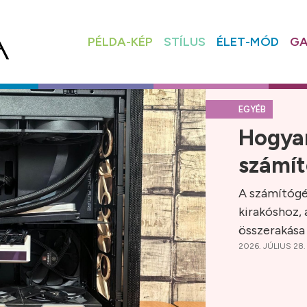
PÉLDA-KÉP
STÍLUS
ÉLET-MÓD
GA
EGYÉB
Hogya
számí
A számítógé
kirakóshoz,
összerakása 
2026. JÚLIUS 28.