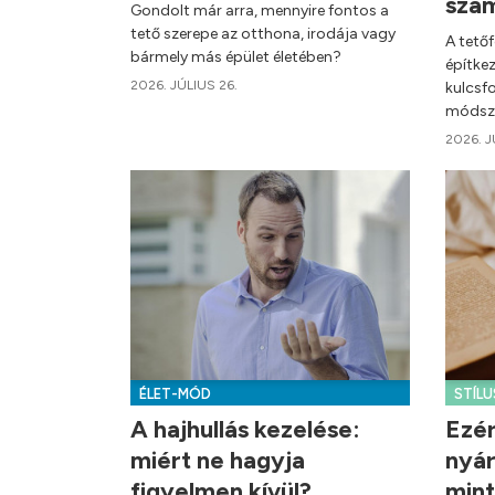
szá
Gondolt már arra, mennyire fontos a
tető szerepe az otthona, irodája vagy
A tetőf
bármely más épület életében?
építkez
2026. JÚLIUS 26.
kulcsf
módsze
2026. J
ÉLET-MÓD
STÍLU
A hajhullás kezelése:
Ezér
miért ne hagyja
nyár
figyelmen kívül?
mint