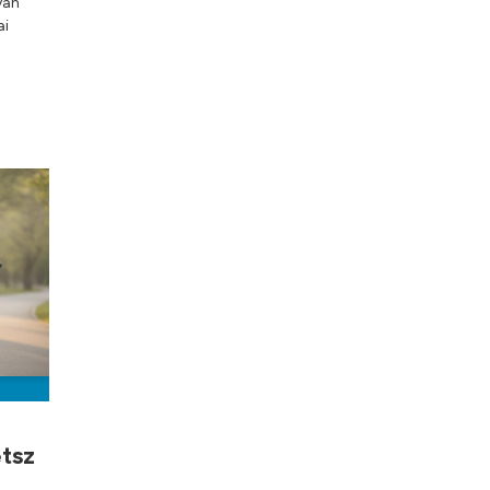
yan
ai
etsz