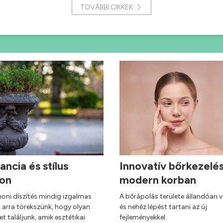
TOVÁBBI CIKKEK
ancia és stílus
Innovatív bőrkezelé
hon
modern korban
honi díszítés mindig izgalmas
A bőrápolás területe állandóan v
, arra törekszünk, hogy olyan
és nehéz lépést tartani az új
t találjunk, amik esztétikai
fejleményekkel.