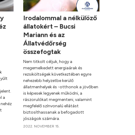
ny
Irodalommal a nélkülöző
éz
állatokért – Bucsi
Mariann és az
Állatvédőrség
összefogtak
Nem titkolt céljuk, hogy a
megemelkedett energiaárak és
k
rezsiköltségek következtében egyre
yűlt
nehezebb helyzetbe kerülő
állatmenhelyek és -otthonok a jövőben
elent.
is képesek legyenek működni, a
l a
rászorulókat megmenteni, valamint
 nehéz
megfelelő színvonalú ellátást
t
biztosíthassanak a befogadott
jószágok számára.
2022. NOVEMBER 15.