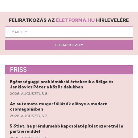
FELIRATKOZÁS AZ
ÉLETFORMA.HU
HÍRLEVELÉRE
FELIRATKOZOM
FRISS
Egészségügyi problémákról értekezik a Bëlga és
Janklovics Péter a közös dalukban
2026. AUGUSZTUS 8.
Az automata zsugorfóliázók előnye a modern
csomagolásban
2026. AUGUSZTUS 7.
5 ötlet, ha prémiumabb kapcsolatépítést szeretnél a
partnereiddel
2026. AUGUSZTUS 6.