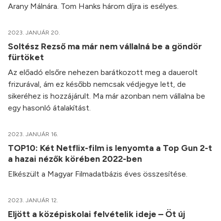
Arany Málnára. Tom Hanks három díjra is esélyes.
2023. JANUÁR 20.
Soltész Rezső ma már nem vállalná be a göndör
fürtöket
Az előadó elsőre nehezen barátkozott meg a dauerolt
frizurával, ám ez később nemcsak védjegye lett, de
sikeréhez is hozzájárult. Ma már azonban nem vállalna be
egy hasonló átalakítást.
2023. JANUÁR 16.
TOP10: Két Netflix-film is lenyomta a Top Gun 2-t
a hazai nézők körében 2022-ben
Elkészült a Magyar Filmadatbázis éves összesítése.
2023. JANUÁR 12.
Eljött a középiskolai felvételik ideje – Öt új