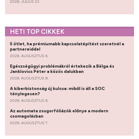
2026. JÚLIUS 23.
HETI TOP CIKKEK
5 ötlet, ha prémiumabb kapcsolatépítést szeretnél a
partnereiddel
2026. AUGUSZTUS 6.
Egészségügyi problémákról értekezik a Bëlga és
Janklovics Péter a közös dalukban
2026. AUGUSZTUS 8.
A kiberbiztonság új kulcsa: miből is áll a SOC
ténylegesen?
2026. AUGUSZTUS 6.
Az automata zsugorfóliázók előnye a modern
csomagolásban
2026. AUGUSZTUS 7.