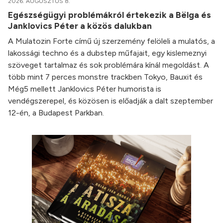
2026. AUGUSZTUS 8.
Egészségügyi problémákról értekezik a Bëlga és
Janklovics Péter a közös dalukban
A Mulatozin Forte című új szerzemény felöleli a mulatós, a
lakossági techno és a dubstep műfajait, egy kislemeznyi
szöveget tartalmaz és sok problémára kínál megoldást. A
több mint 7 perces monstre trackben Tokyo, Bauxit és
Még5 mellett Janklovics Péter humorista is
vendégszerepel, és közösen is előadják a dalt szeptember
12-én, a Budapest Parkban.