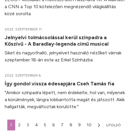
a CNN a Top 10 kötelezően megnézendő világkiállítás
közé sorolta.
2022. SZEPTEMBER 11.
Jelnyelvi tolmácsolással kerül színpadra a
Kőszívű - A Baradlay-legenda című musical
Siket és nagyothalló, jelnyelvet használó nézőket várnak
szeptember 18-án este az Erkel Színházba.
2022. SZEPTEMBER 6.
Így gondol vissza édesapjára Cseh Tamás fia
"Amikor színpadra lépett, nem érdekelte, hol van, milyenek
a körülmények, lángra lobbantotta magát és játszott. Akik
hallgatták, megváltoztak körülötte."
1
2
3
4
5
6
7
8
9
10
UTOLSÓ