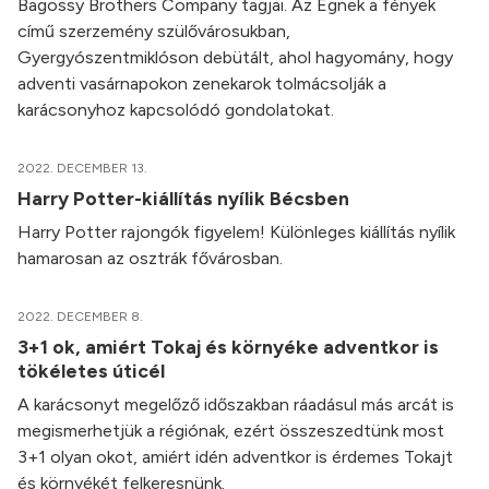
Bagossy Brothers Company tagjai. Az Égnek a fények
című szerzemény szülővárosukban,
Gyergyószentmiklóson debütált, ahol hagyomány, hogy
adventi vasárnapokon zenekarok tolmácsolják a
karácsonyhoz kapcsolódó gondolatokat.
2022. DECEMBER 13.
Harry Potter-kiállítás nyílik Bécsben
Harry Potter rajongók figyelem! Különleges kiállítás nyílik
hamarosan az osztrák fővárosban.
2022. DECEMBER 8.
3+1 ok, amiért Tokaj és környéke adventkor is
tökéletes úticél
A karácsonyt megelőző időszakban ráadásul más arcát is
megismerhetjük a régiónak, ezért összeszedtünk most
3+1 olyan okot, amiért idén adventkor is érdemes Tokajt
és környékét felkeresnünk.