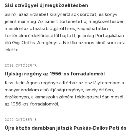
Sisi szívügyei új megközelítésben
Sisiről, azaz Erzsébet királynéről sok sorozat, és könyv
jelent már meg. Az ismert történetet új megközelítésben
meséli el az utazási blogjáról híres, kiapadhatatlan
történelmi érdeklődésétől hajtott, jelenleg Portugáliában
élő Gigi Griffis. A regényt a Netflix azonos című sorozata
ihlette.
2022. OKTÓBER 17.
Ifjúsági regény az 1956-os forradalomról
Kiss Judit Ágnes regénye a Kórház az osztályteremben a
magyar irodalom első ifjúsági regénye, amely értően,
érzékenyen, a kamaszok számára feldolgozhatóan mesél
az 1956-os forradalomról.
2022. OKTÓBER 13.
Újra közös darabban játszik Puskás-Dallos Peti és