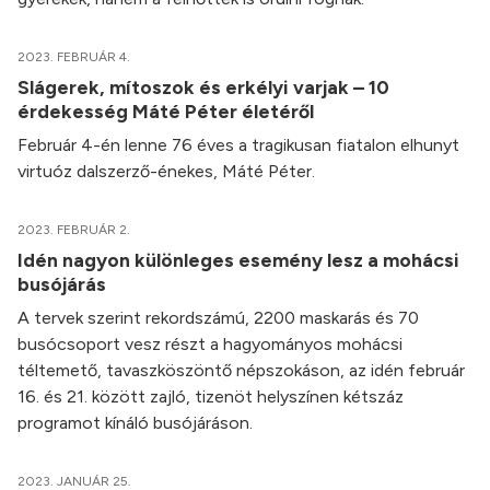
2023. FEBRUÁR 4.
Slágerek, mítoszok és erkélyi varjak – 10
érdekesség Máté Péter életéről
Február 4-én lenne 76 éves a tragikusan fiatalon elhunyt
virtuóz dalszerző-énekes, Máté Péter.
2023. FEBRUÁR 2.
Idén nagyon különleges esemény lesz a mohácsi
busójárás
A tervek szerint rekordszámú, 2200 maskarás és 70
busócsoport vesz részt a hagyományos mohácsi
téltemető, tavaszköszöntő népszokáson, az idén február
16. és 21. között zajló, tizenöt helyszínen kétszáz
programot kínáló busójáráson.
2023. JANUÁR 25.