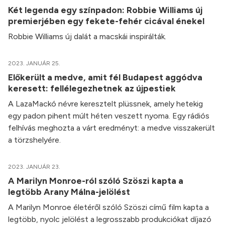
Két legenda egy színpadon: Robbie Williams új
premierjében egy fekete-fehér cicával énekel
Robbie Williams új dalát a macskái inspirálták.
2023. JANUÁR 25.
Előkerült a medve, amit fél Budapest aggódva
keresett: fellélegezhetnek az újpestiek
A LazaMackó névre keresztelt plüssnek, amely hetekig
egy padon pihent múlt héten veszett nyoma. Egy rádiós
felhívás meghozta a várt eredményt: a medve visszakerült
a törzshelyére.
2023. JANUÁR 23.
A Marilyn Monroe-ról szóló Szöszi kapta a
legtöbb Arany Málna-jelölést
A Marilyn Monroe életéről szóló Szöszi című film kapta a
legtöbb, nyolc jelölést a legrosszabb produkciókat díjazó