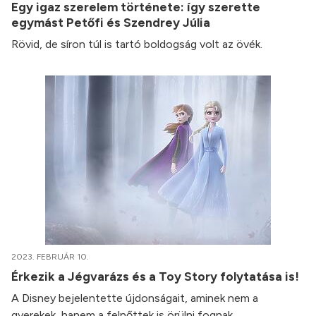
Egy igaz szerelem története: így szerette
egymást Petőfi és Szendrey Júlia
Rövid, de síron túl is tartó boldogság volt az övék.
2023. FEBRUÁR 10.
Érkezik a Jégvarázs és a Toy Story folytatása is!
A Disney bejelentette újdonságait, aminek nem a
gyerekek, hanem a felnőttek is örülni fognak.