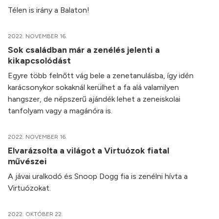
Télen is irány a Balaton!
2022. NOVEMBER 16.
Sok családban már a zenélés jelenti a
kikapcsolódást
Egyre több felnőtt vág bele a zenetanulásba, így idén
karácsonykor sokaknál kerülhet a fa alá valamilyen
hangszer, de népszerű ajándék lehet a zeneiskolai
tanfolyam vagy a magánóra is.
2022. NOVEMBER 16.
Elvarázsolta a világot a Virtuózok fiatal
művészei
A jávai uralkodó és Snoop Dogg fia is zenélni hívta a
Virtuózokat.
2022. OKTÓBER 22.