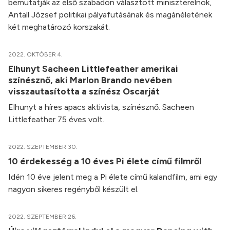
bemutatják az első szabadon választott miniszterelnök,
Antall József politikai pályafutásának és magánéletének
két meghatározó korszakát.
2022. OKTÓBER 4.
Elhunyt Sacheen Littlefeather amerikai
színésznő, aki Marlon Brando nevében
visszautasította a színész Oscarját
Elhunyt a híres apacs aktivista, színésznő. Sacheen
Littlefeather 75 éves volt.
2022. SZEPTEMBER 30.
10 érdekesség a 10 éves Pi élete című filmről
Idén 10 éve jelent meg a Pi élete című kalandfilm, ami egy
nagyon sikeres regényből készült el.
2022. SZEPTEMBER 26.