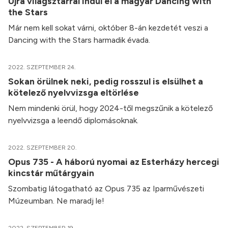
Újra világsztárral indul el a magyar Dancing with
the Stars
Már nem kell sokat várni, október 8-án kezdetét veszi a
Dancing with the Stars harmadik évada.
2022. SZEPTEMBER 24.
Sokan örülnek neki, pedig rosszul is elsülhet a
kötelező nyelvvizsga eltörlése
Nem mindenki örül, hogy 2024-től megszűnik a kötelező
nyelvvizsga a leendő diplomásoknak.
2022. SZEPTEMBER 20.
Opus 735 - A háború nyomai az Esterházy hercegi
kincstár műtárgyain
Szombatig látogatható az Opus 735 az Iparművészeti
Múzeumban. Ne maradj le!