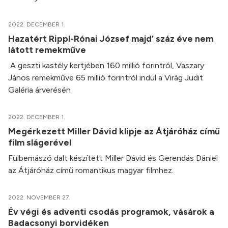
2022. DECEMBER 1.
Hazatért Rippl-Rónai József majd’ száz éve nem
látott remekműve
A geszti kastély kertjében 160 millió forintról, Vaszary
János remekműve 65 millió forintról indul a Virág Judit
Galéria árverésén
2022. DECEMBER 1.
Megérkezett Miller Dávid klipje az Átjáróház című
film slágerével
Fülbemászó dalt készített Miller Dávid és Gerendás Dániel
az Átjáróház című romantikus magyar filmhez.
2022. NOVEMBER 27.
Év végi és adventi csodás programok, vásárok a
Badacsonyi borvidéken