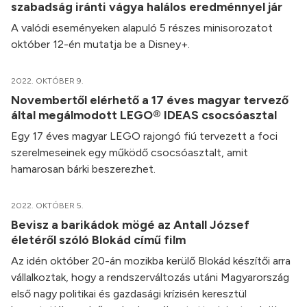
szabadság iránti vágya halálos eredménnyel jár
A valódi eseményeken alapuló 5 részes minisorozatot
október 12-én mutatja be a Disney+.
2022. OKTÓBER 9.
Novembertől elérhető a 17 éves magyar tervező
által megálmodott LEGO® IDEAS csocsóasztal
Egy 17 éves magyar LEGO rajongó fiú tervezett a foci
szerelmeseinek egy működő csocsóasztalt, amit
hamarosan bárki beszerezhet.
2022. OKTÓBER 5.
Bevisz a barikádok mögé az Antall József
életéről szóló Blokád című film
Az idén október 20-án mozikba kerülő Blokád készítői arra
vállalkoztak, hogy a rendszerváltozás utáni Magyarország
első nagy politikai és gazdasági krízisén keresztül