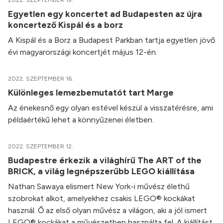
2022. SZEPTEMBER 19.
Egyetlen egy koncertet ad Budapesten az újra
koncertező Kispál és a borz
A Kispál és a Borz a Budapest Parkban tartja egyetlen jövő
évi magyarországi koncertjét május 12-én.
2022. SZEPTEMBER 16.
Különleges lemezbemutatót tart Marge
Az énekesnő egy olyan estével készül a visszatérésre, ami
példaértékű lehet a könnyűzenei életben.
2022. SZEPTEMBER 12.
Budapestre érkezik a világhírű The ART of the
BRICK, a világ legnépszerűbb LEGO kiállítása
Nathan Sawaya elismert New York-i művész élethű
szobrokat alkot, amelyekhez csakis LEGO® kockákat
használ. Ő az első olyan művész a világon, aki a jól ismert
LEGO® kockákat a művészetben használta fel. A kiállítást