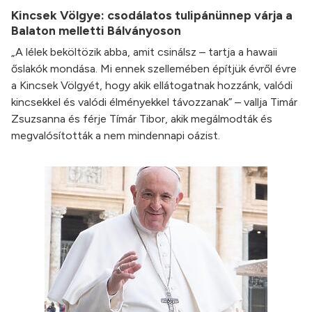
Kincsek Völgye: csodálatos tulipánünnep várja a
Balaton melletti Bálványoson
„A lélek beköltözik abba, amit csinálsz – tartja a hawaii
őslakók mondása. Mi ennek szellemében építjük évről évre
a Kincsek Völgyét, hogy akik ellátogatnak hozzánk, valódi
kincsekkel és valódi élményekkel távozzanak” – vallja Timár
Zsuzsanna és férje Tímár Tibor, akik megálmodták és
megvalósították a nem mindennapi oázist.