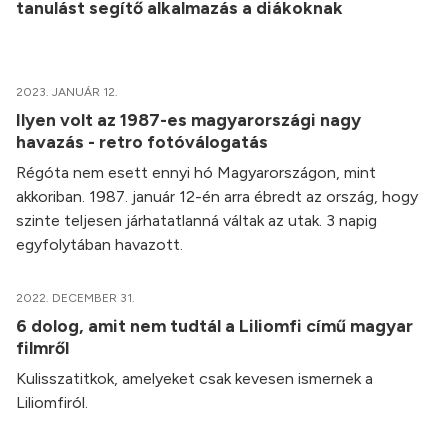
tanulást segítő alkalmazás a diákoknak
2023. JANUÁR 12.
Ilyen volt az 1987-es magyarországi nagy
havazás - retro fotóválogatás
Régóta nem esett ennyi hó Magyarországon, mint
akkoriban. 1987. január 12-én arra ébredt az ország, hogy
szinte teljesen járhatatlanná váltak az utak. 3 napig
egyfolytában havazott.
2022. DECEMBER 31.
6 dolog, amit nem tudtál a Liliomfi című magyar
filmről
Kulisszatitkok, amelyeket csak kevesen ismernek a
Liliomfiról.