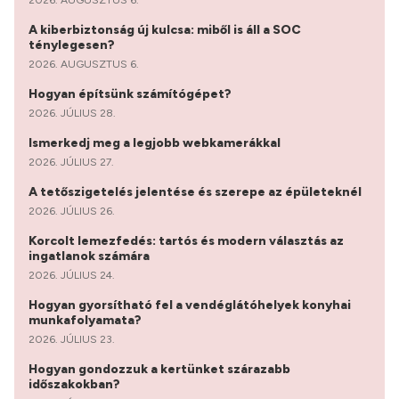
A kiberbiztonság új kulcsa: miből is áll a SOC
ténylegesen?
2026. AUGUSZTUS 6.
Hogyan építsünk számítógépet?
2026. JÚLIUS 28.
Ismerkedj meg a legjobb webkamerákkal
2026. JÚLIUS 27.
A tetőszigetelés jelentése és szerepe az épületeknél
2026. JÚLIUS 26.
Korcolt lemezfedés: tartós és modern választás az
ingatlanok számára
2026. JÚLIUS 24.
Hogyan gyorsítható fel a vendéglátóhelyek konyhai
munkafolyamata?
2026. JÚLIUS 23.
Hogyan gondozzuk a kertünket szárazabb
időszakokban?