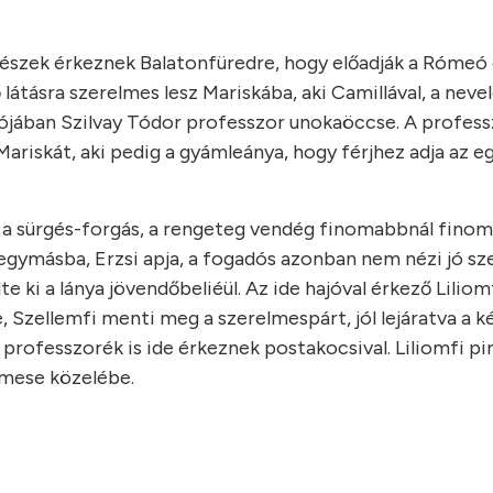
ínészek érkeznek Balatonfüredre, hogy előadják a Rómeó 
ő látásra szerelmes lesz Mariskába, aki Camillával, a neve
valójában Szilvay Tódor professzor unokaöccse. A profes
Mariskát, aki pedig a gyámleánya, hogy férjhez adja az e
a sürgés-forgás, a rengeteg vendég finomabbnál fino
 egymásba, Erzsi apja, a fogadós azonban nem nézi jó s
 ki a lánya jövendőbeliéül. Az ide hajóval érkező Liliomf
Szellemfi menti meg a szerelmespárt, jól lejáratva a kér
professzorék is ide érkeznek postakocsival. Liliomfi p
lmese közelébe.