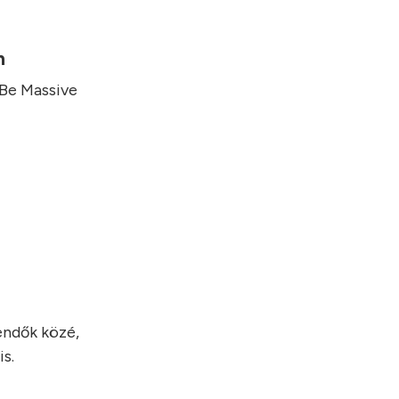
on
 Be Massive
endők közé,
s.