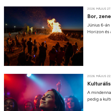
2026. MÁJUS 27.
Bor, zene
Június 6-án
Horizon és 
2026. MÁJUS 22
Kulturál
A mindennap
pedig a kul