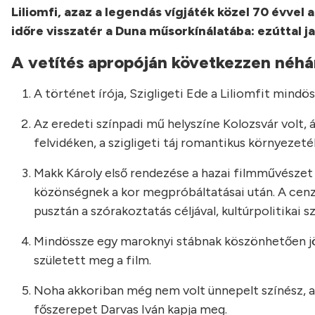
Liliomfi, azaz a legendás vígjáték közel 70 évvel
időre visszatér a Duna műsorkínálatába: ezúttal ja
A vetítés apropóján következzen néh
A történet írója, Szigligeti Ede a Liliomfit mindös
Az eredeti színpadi mű helyszíne Kolozsvár volt,
felvidéken, a szigligeti táj romantikus környezeté
Makk Károly első rendezése a hazai filmművészet 
közönségnek a kor megpróbáltatásai után. A cenzú
pusztán a szórakoztatás céljával, kultúrpolitikai s
Mindössze egy maroknyi stábnak köszönhetően jöt
született meg a film.
Noha akkoriban még nem volt ünnepelt színész, az
főszerepet Darvas Iván kapja meg.