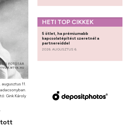
HETI TOP CIKKEK
5 ötlet, ha prémiumabb
kapcsolatépítést szeretnél a
partnereiddel
2026. AUGUSZTUS 6.
 augusztus 11.
n Badacsonyban.
ó: Gink Károly
.
tott