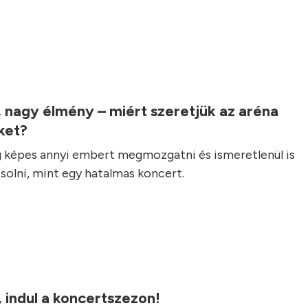
.
 nagy élmény – miért szeretjük az aréna
ket?
 képes annyi embert megmozgatni és ismeretlenül is
olni, mint egy hatalmas koncert.
r, indul a koncertszezon!