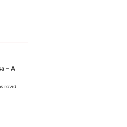
sa – A
ás rövid