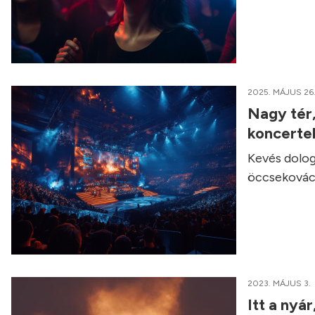
2025. MÁJUS 26
Nagy tér,
koncerte
Kevés dolog
öccsekovács
2023. MÁJUS 3.
Itt a nyá