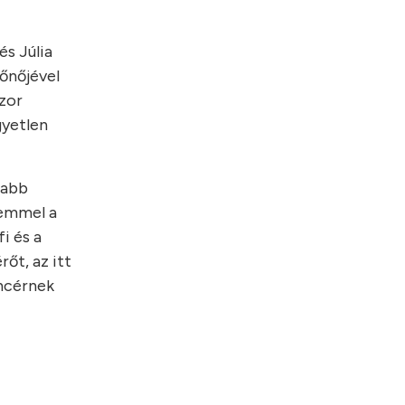
és Júlia
lőnőjével
szor
gyetlen
mabb
zemmel a
i és a
őt, az itt
incérnek