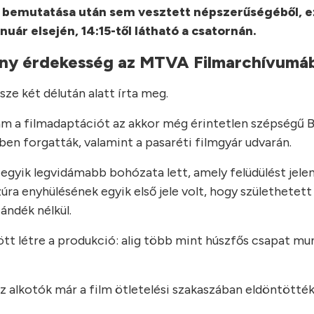
 a bemutatása után sem vesztett népszerűségéből, e
nuár elsején, 14:15-től látható a csatornán.
ány érdekesség az MTVA Filmarchívumáb
sze két délután alatt írta meg.
 ám a filmadaptációt az akkor még érintetlen szépségű 
ben forgatták, valamint a pasaréti filmgyár udvarán.
egyik legvidámabb bohózata lett, amely felüdülést jelen
ra enyhülésének egyik első jele volt, hogy születhetett
zándék nélkül.
t létre a produkció: alig több mint húszfős csapat mun
 alkotók már a film ötletelési szakaszában eldöntötték