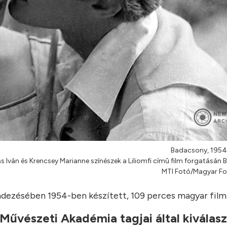
Badacsony, 1954.
s Iván és Krencsey Marianne színészek a Liliomfi címû film forgatásá
MTI Fotó/Magyar Fot
dezésében 1954-ben készített, 109 perces magyar film
Művészeti Akadémia tagjai által kiválasz