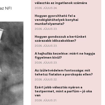
választás az ingatlanok számára
 az NFI
2026. JÚLIUS 24.
Hogyan gyorsítható fel a
vendéglátóhelyek konyhai
munkafolyamata?
2026. JÚLIUS 23.
Hogyan gondozzuk a kertünket
szárazabb időszakokban?
2026. JÚLIUS 23.
A hajhullás kezelése: miért ne hagyja
figyelmen kívül?
2026. JÚLIUS 23.
Az ízületvédelem fontossága: mit
tehetsz fiatalon a porckopás ellen?
2026. JÚLIUS 22.
Ezért jobb választás nyáron a
testpermet, mint a parfüm – jó oka
van
2026. JÚLIUS 21.