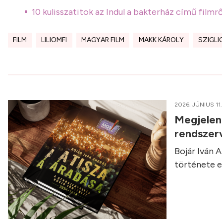
10 kulisszatitok az Indul a bakterház című fil
FILM
LILIOMFI
MAGYAR FILM
MAKK KÁROLY
SZIGLI
2026. JÚNIUS 11.
Megjelent
rendszerv
Bojár Iván 
története eg