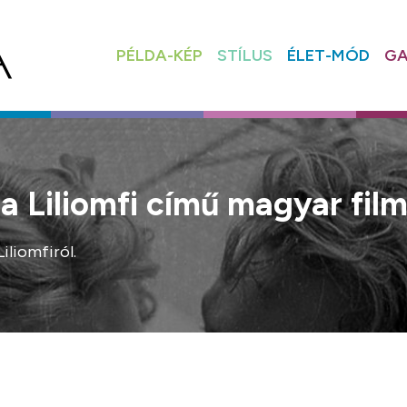
PÉLDA-KÉP
STÍLUS
ÉLET-MÓD
GA
a Liliomfi című magyar film
iliomfiról.