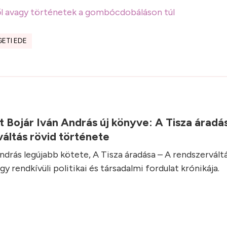
mről avagy történetek a gombócdobáláson túl
GETI EDE
 Bojár Iván András új könyve: A Tisza áradá
áltás rövid története
András legújabb kötete, A Tisza áradása – A rendszervált
y rendkívüli politikai és társadalmi fordulat krónikája.