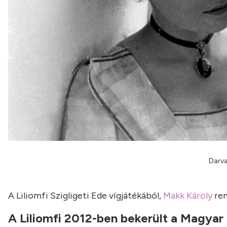
Darva
A Liliomfi Szigligeti Ede vígjátékából,
Makk Károly
ren
A Liliomfi 2012-ben bekerült a Magyar 