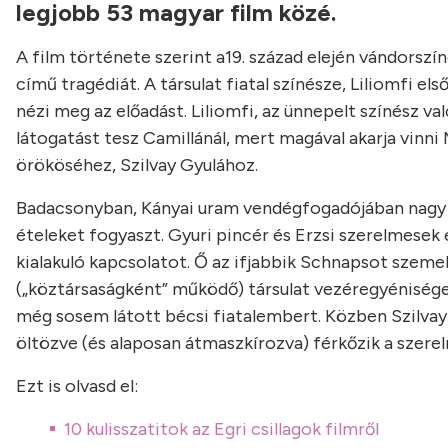
legjobb 53 magyar film közé.
A film története szerint a19. század elején vándorsz
című tragédiát. A társulat fiatal színésze, Liliomfi els
nézi meg az előadást. Liliomfi, az ünnepelt színész 
látogatást tesz Camillánál, mert magával akarja vinni 
örököséhez, Szilvay Gyulához.
Badacsonyban, Kányai uram vendégfogadójában nagy 
ételeket fogyaszt. Gyuri pincér és Erzsi szerelmesek
kialakuló kapcsolatot. Ő az ifjabbik Schnapsot szemelte
(„köztársaságként” működő) társulat vezéregyénisége, 
még sosem látott bécsi fiatalembert. Közben Szilvay 
öltözve (és alaposan átmaszkírozva) férkőzik a szere
Ezt is olvasd el:
10 kulisszatitok az Egri csillagok filmről