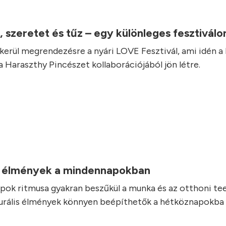
, szeretet és tűz – egy különleges fesztivál
 kerül megrendezésre a nyári LOVE Fesztivál, ami idén a
a Haraszthy Pincészet kollaborációjából jön létre.
.
is élmények a mindennapokban
ok ritmusa gyakran beszűkül a munka és az otthoni te
turális élmények könnyen beépíthetők a hétköznapokba i