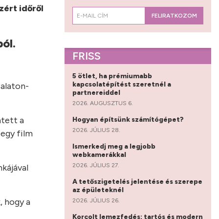
zért időről
FELIRATKOZOM
ól.
FRISS
5 ötlet, ha prémiumabb
kapcsolatépítést szeretnél a
Balaton-
partnereiddel
2026. AUGUSZTUS 6.
tett a
Hogyan építsünk számítógépet?
2026. JÚLIUS 28.
 egy film
Ismerkedj meg a legjobb
webkamerákkal
2026. JÚLIUS 27.
kájával
A tetőszigetelés jelentése és szerepe
az épületeknél
, hogy a
2026. JÚLIUS 26.
Korcolt lemezfedés: tartós és modern