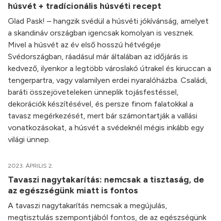
húsvét + tradícionális húsvéti recept
Glad Pask! – hangzik svédül a húsvéti jókívánság, amelyet
a skandináv országban igencsak komolyan is vesznek.
Mivel a húsvét az év első hosszú hétvégéje
Svédországban, ráadásul már általában az időjárás is
kedvező, ilyenkor a legtöbb városlakó útrakel és kiruccan a
tengerpartra, vagy valamilyen erdei nyaralóházba. Családi,
baráti összejöveteleken ünneplik tojásfestéssel,
dekorációk készítésével, és persze finom falatokkal a
tavasz megérkezését, mert bár számontartják a vallási
vonatkozásokat, a húsvét a svédeknél mégis inkább egy
világi ünnep.
2023. ÁPRILIS 2.
Tavaszi nagytakarítás: nemcsak a tisztaság, de
az egészségünk miatt is fontos
A tavaszi nagytakarítás nemcsak a megújulás,
megtisztulás szempontjából fontos, de az egészségünk