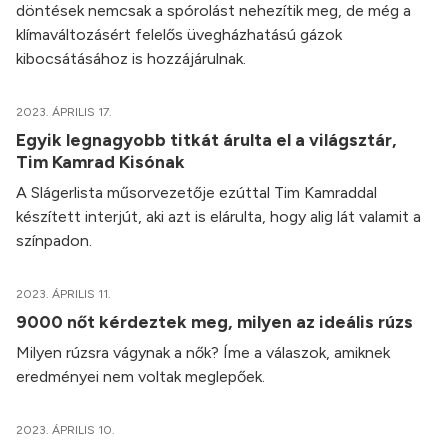
döntések nemcsak a spórolást nehezítik meg, de még a
klímaváltozásért felelős üvegházhatású gázok
kibocsátásához is hozzájárulnak.
2023. ÁPRILIS 17.
Egyik legnagyobb titkát árulta el a világsztár,
Tim Kamrad Kisónak
A Slágerlista műsorvezetője ezúttal Tim Kamraddal
készített interjút, aki azt is elárulta, hogy alig lát valamit a
színpadon.
2023. ÁPRILIS 11.
9000 nőt kérdeztek meg, milyen az ideális rúzs
Milyen rúzsra vágynak a nők? Íme a válaszok, amiknek
eredményei nem voltak meglepőek.
2023. ÁPRILIS 10.