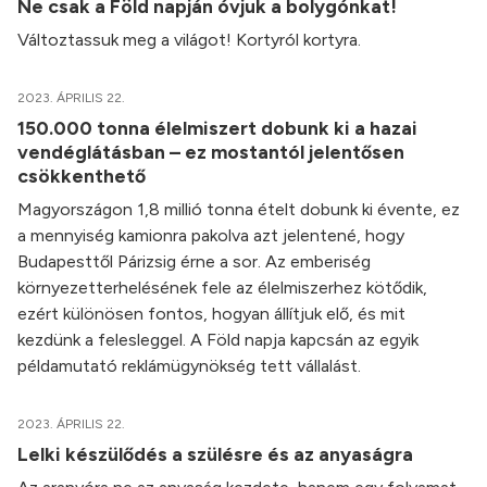
Ne csak a Föld napján óvjuk a bolygónkat!
Változtassuk meg a világot! Kortyról kortyra.
2023. ÁPRILIS 22.
150.000 tonna élelmiszert dobunk ki a hazai
vendéglátásban – ez mostantól jelentősen
csökkenthető
Magyországon 1,8 millió tonna ételt dobunk ki évente, ez
a mennyiség kamionra pakolva azt jelentené, hogy
Budapesttől Párizsig érne a sor. Az emberiség
környezetterhelésének fele az élelmiszerhez kötődik,
ezért különösen fontos, hogyan állítjuk elő, és mit
kezdünk a felesleggel. A Föld napja kapcsán az egyik
példamutató reklámügynökség tett vállalást.
2023. ÁPRILIS 22.
Lelki készülődés a szülésre és az anyaságra