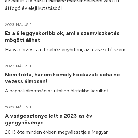
ez derült ki a hazai üzletlánc megrendelésére készült
átfogó év eleji kutatásból.
2023. MÁJUS 2.
Ez a 6 leggyakoribb ok, ami a szemviszketés
mögött állhat
Ha van érzés, amit nehéz enyhíteni, az a viszkető szem.
2023. MÁJUS 1.
Nem tréfa, hanem komoly kockázat: soha ne
vezess álmosan!
A nappali álmosság az utakon életekbe kerülhet
2023. MÁJUS 1.
A vadgesztenye lett a 2023-as év
gyógynövénye
2013 óta minden évben megválasztja a Magyar