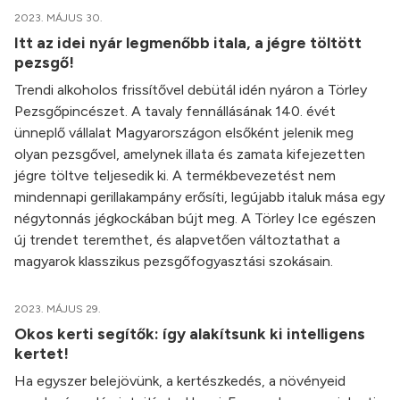
2023. MÁJUS 30.
Itt az idei nyár legmenőbb itala, a jégre töltött
pezsgő!
Trendi alkoholos frissítővel debütál idén nyáron a Törley
Pezsgőpincészet. A tavaly fennállásának 140. évét
ünneplő vállalat Magyarországon elsőként jelenik meg
olyan pezsgővel, amelynek illata és zamata kifejezetten
jégre töltve teljesedik ki. A termékbevezetést nem
mindennapi gerillakampány erősíti, legújabb italuk mása egy
négytonnás jégkockában bújt meg. A Törley Ice egészen
új trendet teremthet, és alapvetően változtathat a
magyarok klasszikus pezsgőfogyasztási szokásain.
2023. MÁJUS 29.
Okos kerti segítők: így alakítsunk ki intelligens
kertet!
Ha egyszer belejövünk, a kertészkedés, a növényeid