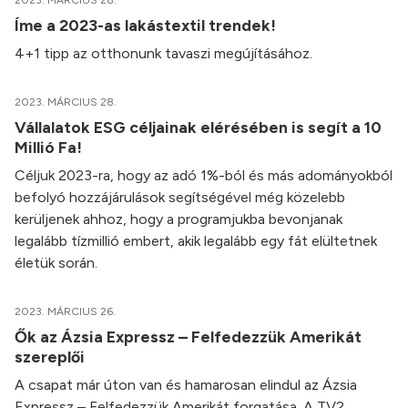
2023. MÁRCIUS 28.
Íme a 2023-as lakástextil trendek!
4+1 tipp az otthonunk tavaszi megújításához.
2023. MÁRCIUS 28.
Vállalatok ESG céljainak elérésében is segít a 10
Millió Fa!
Céljuk 2023-ra, hogy az adó 1%-ból és más adományokból
befolyó hozzájárulások segítségével még közelebb
kerüljenek ahhoz, hogy a programjukba bevonjanak
legalább tízmillió embert, akik legalább egy fát elültetnek
életük során.
2023. MÁRCIUS 26.
Ők az Ázsia Expressz – Felfedezzük Amerikát
szereplői
A csapat már úton van és hamarosan elindul az Ázsia
Expressz – Felfedezzük Amerikát forgatása. A TV2