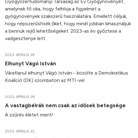
Gyógyszertudományi Társaság az Év Gyógynövényét,
amelynek fő oka, hogy felhívja a figyelmet a
gyógynövények szakszerű használatára. Emellett céljuk,
hogy népszerűsítsék őket, hogy minél jobban kihasználjuk
a bennük rejlő lehetőségeket. 2023-as év győztese a
vadgesztenye lett.
2023. ÁPRILIS 29.
Elhunyt Vágó István
Váratlanul elhunyt Vágó István - közölte a Demokratikus
Koalíció (DK) szombaton az MTI-vel.
2023. ÁPRILIS 28.
A vastagbélrák nem csak az idősek betegsége
A szűrés életet ment!
2023. ÁPRILIS 22.