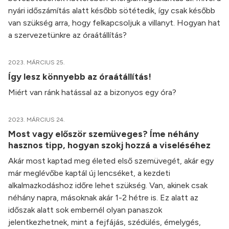
nyári időszámítás alatt később sötétedik, így csak később
van szükség arra, hogy felkapcsoljuk a villanyt. Hogyan hat
a szervezetünkre az óraátállítás?
2023. MÁRCIUS 25.
Így lesz könnyebb az óraátállítás!
Miért van ránk hatással az a bizonyos egy óra?
2023. MÁRCIUS 24.
Most vagy először szemüveges? Íme néhány
hasznos tipp, hogyan szokj hozzá a viseléséhez
Akár most kaptad meg életed első szemüvegét, akár egy
már meglévőbe kaptál új lencséket, a kezdeti
alkalmazkodáshoz időre lehet szükség. Van, akinek csak
néhány napra, másoknak akár 1-2 hétre is. Ez alatt az
időszak alatt sok embernél olyan panaszok
jelentkezhetnek, mint a fejfájás, szédülés, émelygés,