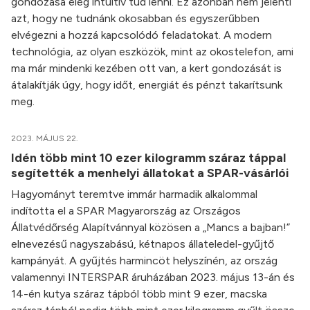
gondozása elég intuitív tud lenni. Ez azonban nem jelenti
azt, hogy ne tudnánk okosabban és egyszerűbben
elvégezni a hozzá kapcsolódó feladatokat. A modern
technológia, az olyan eszközök, mint az okostelefon, ami
ma már mindenki kezében ott van, a kert gondozását is
átalakítják úgy, hogy időt, energiát és pénzt takarítsunk
meg.
2023. MÁJUS 22.
Idén több mint 10 ezer kilogramm száraz táppal
segítették a menhelyi állatokat a SPAR-vásárlói
Hagyományt teremtve immár harmadik alkalommal
indította el a SPAR Magyarország az Országos
Állatvédőrség Alapítvánnyal közösen a „Mancs a bajban!”
elnevezésű nagyszabású, kétnapos állateledel-gyűjtő
kampányát. A gyűjtés harmincöt helyszínén, az ország
valamennyi INTERSPAR áruházában 2023. május 13-án és
14-én kutya száraz tápból több mint 9 ezer, macska