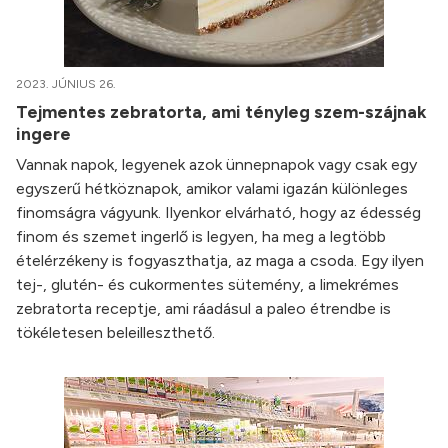
2023. JÚNIUS 26.
Tejmentes zebratorta, ami tényleg szem-szájnak
ingere
Vannak napok, legyenek azok ünnepnapok vagy csak egy
egyszerű hétköznapok, amikor valami igazán különleges
finomságra vágyunk. Ilyenkor elvárható, hogy az édesség
finom és szemet ingerlő is legyen, ha meg a legtöbb
ételérzékeny is fogyaszthatja, az maga a csoda. Egy ilyen
tej-, glutén- és cukormentes sütemény, a limekrémes
zebratorta receptje, ami ráadásul a paleo étrendbe is
tökéletesen beleilleszthető.