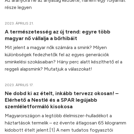
Az aranyóra ne az anyaság kezdete, hanem egy folyamat
része legyen
2023. ÁPRILIS 21.
A természetesség az új trend: egyre több
magyar nő vállalja a bőrhibáit
Mit jelent a magyar nők számára a smink? Milyen
különbségek fedezhetők fel az egyes generációk
sminkelési szokásaiban? Hány perc alatt készíthető el a
reggeli alapsmink? Mutatjuk a válaszokat!
2023. ÁPRILIS 17.
Ne dobd ki az ételt, inkább tervezz okosan! –
Elérhető a Nestlé és a SPAR legújabb
szemléletformáló kisokosa
Magyarországon a legtöbb élelmiszer-hulladékot a
háztartások termelik – ez évente átlagosan 65 kilogramm
kidobott ételt jelent.[1] A nem tudatos fogyasztói