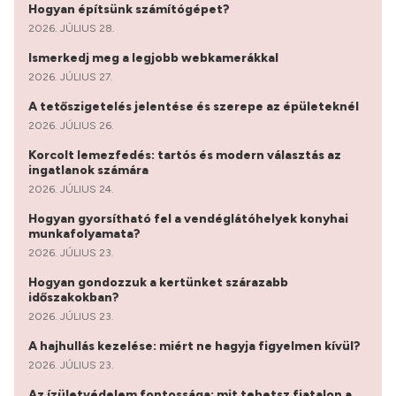
Hogyan építsünk számítógépet?
2026. JÚLIUS 28.
Ismerkedj meg a legjobb webkamerákkal
2026. JÚLIUS 27.
A tetőszigetelés jelentése és szerepe az épületeknél
2026. JÚLIUS 26.
Korcolt lemezfedés: tartós és modern választás az
ingatlanok számára
2026. JÚLIUS 24.
Hogyan gyorsítható fel a vendéglátóhelyek konyhai
munkafolyamata?
2026. JÚLIUS 23.
Hogyan gondozzuk a kertünket szárazabb
időszakokban?
2026. JÚLIUS 23.
A hajhullás kezelése: miért ne hagyja figyelmen kívül?
2026. JÚLIUS 23.
Az ízületvédelem fontossága: mit tehetsz fiatalon a