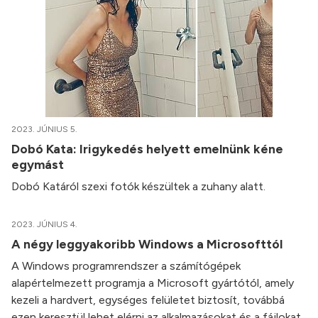
2023. JÚNIUS 5.
Dobó Kata: Irigykedés helyett emelnünk kéne
egymást
Dobó Katáról szexi fotók készültek a zuhany alatt.
2023. JÚNIUS 4.
A négy leggyakoribb Windows a Microsofttól
A Windows programrendszer a számítógépek
alapértelmezett programja a Microsoft gyártótól, amely
kezeli a hardvert, egységes felületet biztosít, továbbá
ezen keresztül lehet elérni az alkalmazásokat és a fájlokat