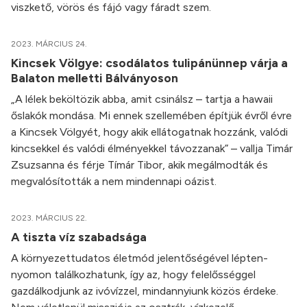
viszkető, vörös és fájó vagy fáradt szem.
2023. MÁRCIUS 24.
Kincsek Völgye: csodálatos tulipánünnep várja a
Balaton melletti Bálványoson
„A lélek beköltözik abba, amit csinálsz – tartja a hawaii
őslakók mondása. Mi ennek szellemében építjük évről évre
a Kincsek Völgyét, hogy akik ellátogatnak hozzánk, valódi
kincsekkel és valódi élményekkel távozzanak” – vallja Timár
Zsuzsanna és férje Tímár Tibor, akik megálmodták és
megvalósították a nem mindennapi oázist.
2023. MÁRCIUS 22.
A tiszta víz szabadsága
A környezettudatos életmód jelentőségével lépten-
nyomon találkozhatunk, így az, hogy felelősséggel
gazdálkodjunk az ivóvízzel, mindannyiunk közös érdeke.