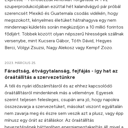
szuperprodukciójában ezúttal hét kalandvágyó pár próbál
szerencsét Mexikó és Guatemala csodás vidékén, hogy
megszokott, kényelmes életüket hátrahagyva egy nem
mindennapi küldetés során megküzdjön a 10 millió forintos
fődíjért. Többek között olyan népszerű hírességek szállnak
versenybe, mint Kucsera Gábor, Tóth Dávid, Hegyes
Berci, Völgyi Zsuzsi, Nagy Alekosz vagy Kempf Zozo.
2023. MÁRCIUS 25.
Fáradtság, étvágytalanság, fejfájás - így hat az
óraátállítás a szervezetünkre
A téli és nyári időszámításról és az ehhez kapcsolódó
óraátállításról mindenkinek más a véleménye. Egyesek
szerint teljesen felesleges, csupán arra jó, hogy napokra
összezavarja a szervezetüket, másokat viszont egyáltalán
nem zavarja meg és észre sem veszik azt a plusz, vagy épp
mínusz egy órát az átálláskor. Az óraátállítás
bevezetésének hátterében energiamegtakarítás áll: mivel a