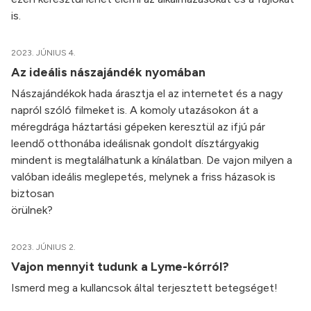
is.
2023. JÚNIUS 4.
Az ideális nászajándék nyomában
Nászajándékok hada árasztja el az internetet és a nagy
napról szóló filmeket is. A komoly utazásokon át a
méregdrága háztartási gépeken keresztül az ifjú pár
leendő otthonába ideálisnak gondolt dísztárgyakig
mindent is megtalálhatunk a kínálatban. De vajon milyen a
valóban ideális meglepetés, melynek a friss házasok is
biztosan
örüln
2023. JÚNIUS 2.
Vajon mennyit tudunk a Lyme-kórról?
Ismerd meg a kullancsok által terjesztett betegséget!