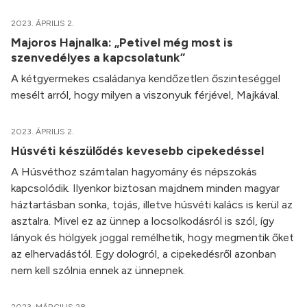
2023. ÁPRILIS 2.
Majoros Hajnalka: „Petivel még most is
szenvedélyes a kapcsolatunk”
A kétgyermekes családanya kendőzetlen őszinteséggel
mesélt arról, hogy milyen a viszonyuk férjével, Majkával.
2023. ÁPRILIS 2.
Húsvéti készülődés kevesebb cipekedéssel
A Húsvéthoz számtalan hagyomány és népszokás
kapcsolódik. Ilyenkor biztosan majdnem minden magyar
háztartásban sonka, tojás, illetve húsvéti kalács is kerül az
asztalra. Mivel ez az ünnep a locsolkodásról is szól, így
lányok és hölgyek joggal remélhetik, hogy megmentik őket
az elhervadástól. Egy dologról, a cipekedésről azonban
nem kell szólnia ennek az ünnepnek.