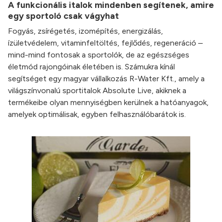
A funkcionális italok mindenben segítenek, amire
egy sportoló csak vágyhat
Fogyás, zsírégetés, izomépítés, energizálás,
ízületvédelem, vitaminfeltöltés, fejlődés, regeneráció –
mind-mind fontosak a sportolók, de az egészséges
életmód rajongóinak életében is. Számukra kínál
segítséget egy magyar vállalkozás R-Water Kft., amely a
világszínvonalú sportitalok Absolute Live, akiknek a
termékeibe olyan mennyiségben kerülnek a hatóanyagok,
amelyek optimálisak, egyben felhasználóbarátok is.