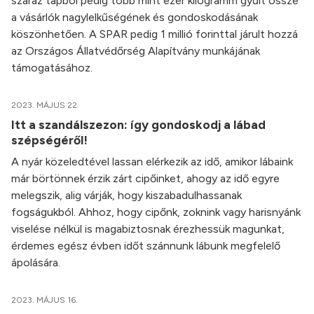
száraz tápból pedig több mint ezer kilogramm gyűlt össze
a vásárlók nagylelkűségének és gondoskodásának
köszönhetően. A SPAR pedig 1 millió forinttal járult hozzá
az Országos Állatvédőrség Alapítvány munkájának
támogatásához.
2023. MÁJUS 22.
Itt a szandálszezon: így gondoskodj a lábad
szépségéről!
A nyár közeledtével lassan elérkezik az idő, amikor lábaink
már börtönnek érzik zárt cipőinket, ahogy az idő egyre
melegszik, alig várják, hogy kiszabadulhassanak
fogságukból. Ahhoz, hogy cipőnk, zoknink vagy harisnyánk
viselése nélkül is magabiztosnak érezhessük magunkat,
érdemes egész évben időt szánnunk lábunk megfelelő
ápolására.
2023. MÁJUS 16.