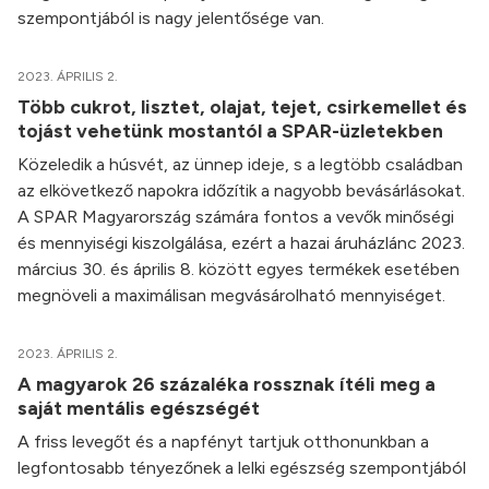
szempontjából is nagy jelentősége van.
2023. ÁPRILIS 2.
Több cukrot, lisztet, olajat, tejet, csirkemellet és
tojást vehetünk mostantól a SPAR-üzletekben
Közeledik a húsvét, az ünnep ideje, s a legtöbb családban
az elkövetkező napokra időzítik a nagyobb bevásárlásokat.
A SPAR Magyarország számára fontos a vevők minőségi
és mennyiségi kiszolgálása, ezért a hazai áruházlánc 2023.
március 30. és április 8. között egyes termékek esetében
megnöveli a maximálisan megvásárolható mennyiséget.
2023. ÁPRILIS 2.
A magyarok 26 százaléka rossznak ítéli meg a
saját mentális egészségét
A friss levegőt és a napfényt tartjuk otthonunkban a
legfontosabb tényezőnek a lelki egészség szempontjából