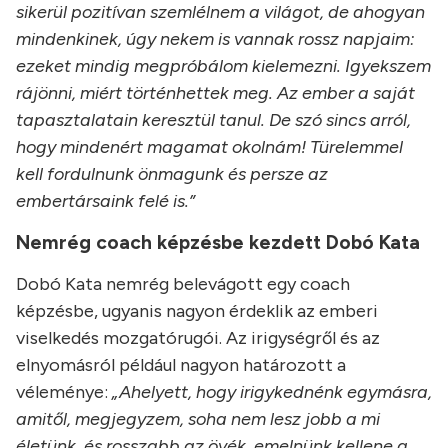
sikerül pozitívan szemlélnem a világot, de ahogyan
mindenkinek, úgy nekem is vannak rossz napjaim:
ezeket mindig megpróbálom kielemezni. Igyekszem
rájönni, miért történhettek meg. Az ember a saját
tapasztalatain
keresztül tanul. De szó sincs arról,
hogy mindenért magamat okolnám! Türelemmel
kell fordulnunk önmagunk és persze az
embertársaink felé is.”
Nemrég coach képzésbe kezdett Dobó Kata
Dobó Kata nemrég belevágott egy coach
képzésbe, ugyanis nagyon érdeklik az emberi
viselkedés mozgatórugói. Az irigységről és az
elnyomásról például nagyon határozott a
véleménye:
„Ahelyett, hogy irigykednénk egymásra,
amitől, megjegyzem, soha nem lesz jobb a mi
életünk, és rosszabb az övék, emelnünk kellene a