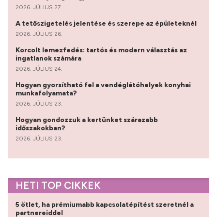
2026. JÚLIUS 27.
A tetőszigetelés jelentése és szerepe az épületeknél
2026. JÚLIUS 26.
Korcolt lemezfedés: tartós és modern választás az
ingatlanok számára
2026. JÚLIUS 24.
Hogyan gyorsítható fel a vendéglátóhelyek konyhai
munkafolyamata?
2026. JÚLIUS 23.
Hogyan gondozzuk a kertünket szárazabb
időszakokban?
2026. JÚLIUS 23.
HETI TOP CIKKEK
5 ötlet, ha prémiumabb kapcsolatépítést szeretnél a
partnereiddel