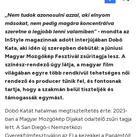
„Nem tudok azonosulni azzal, aki elnyom
másokat, nem pedig magára koncentrálva
szeretne a legjobb lenni valamiben” -
mondta az
InStyle magazinnak adott interjújában Dobó
Kata, aki idén új szerepben debütál: a júniusi
Magyar Mozgókép Fesztivál zsűritagja lesz. A
színész-rendező úgy látja, a magyar film
világában egyre több rendkívül tehetséges női
rendező és producer tűnik fel, és fontosnak
tartja, hogy a szakmán belül tiszteljék és
támogassák egymást.
Dobó Katát hatalmas megtiszteltetés érte: 2023-
ban a Magyar Mozgókép Díjakat odaítélő zsűri tagja
lett. A San Diegó-i Nemzetközi
Gyerekfilmfesztiválon az El a kezekkel a Papámtól!