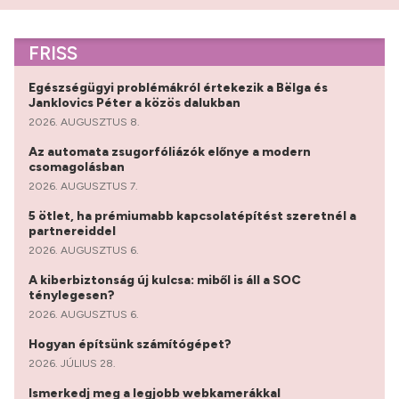
FRISS
Egészségügyi problémákról értekezik a Bëlga és
Janklovics Péter a közös dalukban
2026. AUGUSZTUS 8.
Az automata zsugorfóliázók előnye a modern
csomagolásban
2026. AUGUSZTUS 7.
5 ötlet, ha prémiumabb kapcsolatépítést szeretnél a
partnereiddel
2026. AUGUSZTUS 6.
A kiberbiztonság új kulcsa: miből is áll a SOC
ténylegesen?
2026. AUGUSZTUS 6.
Hogyan építsünk számítógépet?
2026. JÚLIUS 28.
Ismerkedj meg a legjobb webkamerákkal