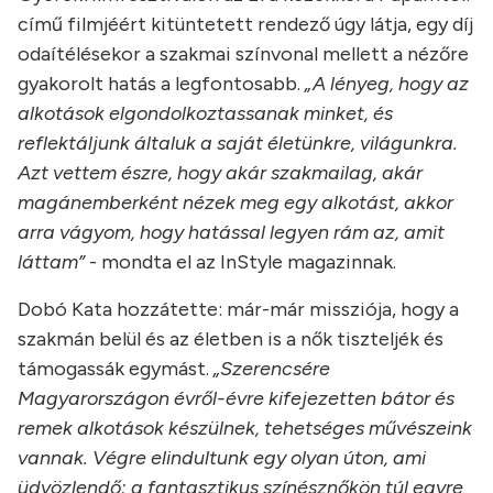
című filmjéért kitüntetett rendező úgy látja, egy díj
odaítélésekor a szakmai színvonal mellett a nézőre
gyakorolt hatás a legfontosabb.
„A lényeg, hogy az
alkotások elgondolkoztassanak minket, és
reflektáljunk általuk a saját életünkre, világunkra.
Azt vettem észre, hogy akár szakmailag, akár
magánemberként nézek meg egy alkotást, akkor
arra vágyom, hogy hatással legyen rám az, amit
láttam”
- mondta el az InStyle magazinnak.
Dobó Kata hozzátette: már-már missziója, hogy a
szakmán belül és az életben is a nők tiszteljék és
támogassák egymást.
„Szerencsére
Magyarországon évről-évre kifejezetten bátor és
remek alkotások készülnek, tehetséges művészeink
vannak. Végre elindultunk egy olyan úton, ami
üdvözlendő: a fantasztikus színésznőkön túl egyre