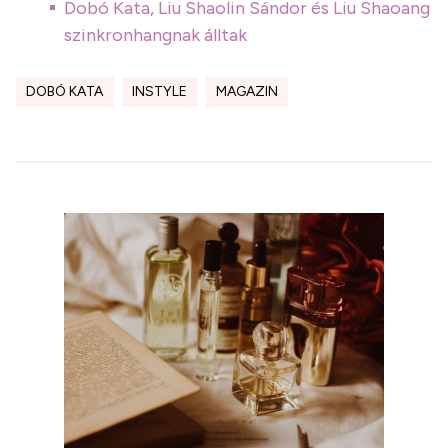
Dobó Kata, Liu Shaolin Sándor és Liu Shaoang
szinkronhangnak álltak
DOBÓ KATA
INSTYLE
MAGAZIN