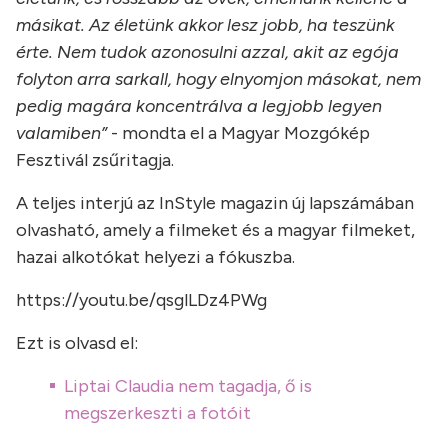
másikat. Az életünk akkor lesz jobb, ha teszünk
érte. Nem tudok azonosulni azzal, akit az egója
folyton arra sarkall, hogy elnyomjon másokat, nem
pedig magára koncentrálva a legjobb legyen
valamiben”
- mondta el a Magyar Mozgókép
Fesztivál zsűritagja.
A teljes interjú az InStyle magazin új lapszámában
olvasható, amely a filmeket és a magyar filmeket,
hazai alkotókat helyezi a fókuszba.
https://youtu.be/qsglLDz4PWg
Ezt is olvasd el:
Liptai Claudia nem tagadja, ő is
megszerkeszti a fotóit