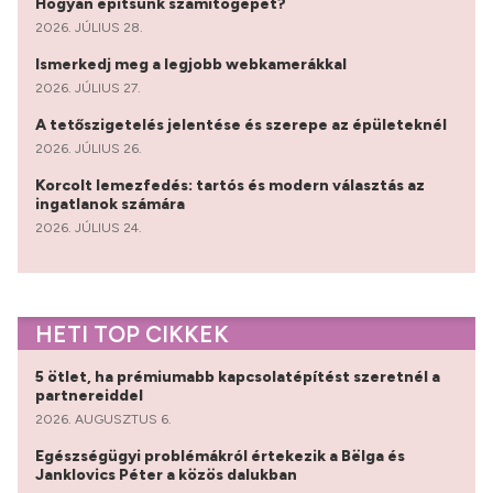
Hogyan építsünk számítógépet?
2026. JÚLIUS 28.
Ismerkedj meg a legjobb webkamerákkal
2026. JÚLIUS 27.
A tetőszigetelés jelentése és szerepe az épületeknél
2026. JÚLIUS 26.
Korcolt lemezfedés: tartós és modern választás az
ingatlanok számára
2026. JÚLIUS 24.
HETI TOP CIKKEK
5 ötlet, ha prémiumabb kapcsolatépítést szeretnél a
partnereiddel
2026. AUGUSZTUS 6.
Egészségügyi problémákról értekezik a Bëlga és
Janklovics Péter a közös dalukban