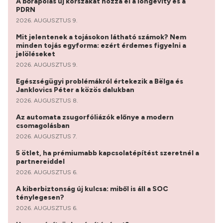
A bőrápolás új korszakát hozza el a longevity és a
PDRN
2026. AUGUSZTUS 9.
Mit jelentenek a tojásokon látható számok? Nem
minden tojás egyforma: ezért érdemes figyelni a
jelöléseket
2026. AUGUSZTUS 9.
Egészségügyi problémákról értekezik a Bëlga és
Janklovics Péter a közös dalukban
2026. AUGUSZTUS 8.
Az automata zsugorfóliázók előnye a modern
csomagolásban
2026. AUGUSZTUS 7.
5 ötlet, ha prémiumabb kapcsolatépítést szeretnél a
partnereiddel
2026. AUGUSZTUS 6.
A kiberbiztonság új kulcsa: miből is áll a SOC
ténylegesen?
2026. AUGUSZTUS 6.