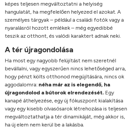
képes teljesen megváltoztatni a helyiség
hangulatát, ha megfelelően helyezed el azokat. A
személyes tárgyak – például a családi fotók vagy a
nyaralásról hozott emlékek – még egyedibbé
teszik az otthont, és valódi karaktert adnak neki.
A tér újragondolása
Ha most egy nagyobb felújítást nem szeretnél
bevállalni, vagy egyszerűen nincs lehetőséged arra,
hogy pénzt költs otthonod megújítására, nincs ok
aggodalomra:
néha már az is elegendő, ha
újragondolod a bútorok elrendezését.
Egy
kanapé áthelyezése, egy új fókuszpont kialakítása
vagy egy kisebb olvasósarok létrehozása is teljesen
megváltoztathatja a tér dinamikáját, még akkor is,
ha új elem nem kerül be a lakásba.