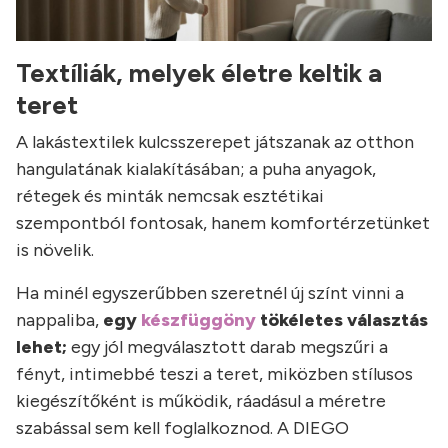
Textíliák, melyek életre keltik a
teret
A lakástextilek kulcsszerepet játszanak az otthon
hangulatának kialakításában; a puha anyagok,
rétegek és minták nemcsak esztétikai
szempontból fontosak, hanem komfortérzetünket
is növelik.
Ha minél egyszerűbben szeretnél új színt vinni a
nappaliba,
egy
készfüggöny
tökéletes választás
lehet;
egy jól megválasztott darab megszűri a
fényt, intimebbé teszi a teret, miközben stílusos
kiegészítőként is működik, ráadásul a méretre
szabással sem kell foglalkoznod. A DIEGO