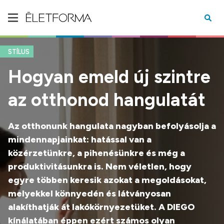
STÍLUS
Hogyan emeld új szintre
az otthonod hangulatát
Az otthonunk hangulata nagyban befolyásolja a
mindennapjainkat: hatással van a
közérzetünkre, a pihenésünkre és még a
produktivitásunkra is. Nem véletlen, hogy
egyre többen keresik azokat a megoldásokat,
melyekkel könnyedén és látványosan
alakíthatják át lakókörnyezetüket. A DIEGO
kínálatában éppen ezért számos olyan