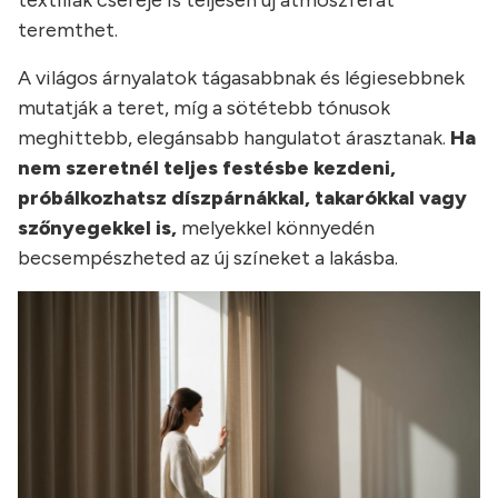
textíliák cseréje is teljesen új atmoszférát
teremthet.
A világos árnyalatok tágasabbnak és légiesebbnek
mutatják a teret, míg a sötétebb tónusok
meghittebb, elegánsabb hangulatot árasztanak.
Ha
nem szeretnél teljes festésbe kezdeni,
próbálkozhatsz díszpárnákkal, takarókkal vagy
szőnyegekkel is,
melyekkel könnyedén
becsempészheted az új színeket a lakásba.