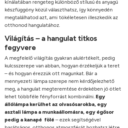
kínálatában rengeteg különböző stílusú és anyagú
készfüggöny közül választhatsz, így könnyedén
megtalálhatod azt, ami tökéletesen illeszkedik az
otthonod hangulatához.
Világítás – a hangulat titkos
fegyvere
A megfelelő világítás gyakran alulértékelt, pedig
kulcsszerepe van abban, hogyan érzékeljük a teret
– és hogyan érezzük ott magunkat. Bár a
mennyezeti lámpa szerepe nem kérdőjelezhető
meg, a hangulat megteremtése érdekében jó ötlet
lehet többféle fényforrást kombinálni.
Egy
állólámpa kerülhet az olvasósarokba, egy
asztali lámpa a munkaállomásra, egy égősor
pedig a kanapé fölé
– ezek segítségével
barátságos, otthonos atmoszférát hozhatsz létre,