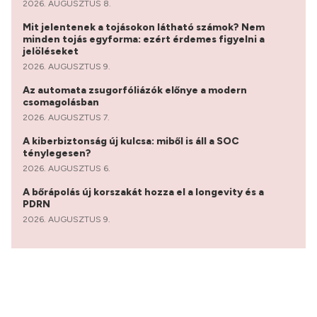
2026. AUGUSZTUS 8.
Mit jelentenek a tojásokon látható számok? Nem
minden tojás egyforma: ezért érdemes figyelni a
jelöléseket
2026. AUGUSZTUS 9.
Az automata zsugorfóliázók előnye a modern
csomagolásban
2026. AUGUSZTUS 7.
A kiberbiztonság új kulcsa: miből is áll a SOC
ténylegesen?
2026. AUGUSZTUS 6.
A bőrápolás új korszakát hozza el a longevity és a
PDRN
2026. AUGUSZTUS 9.