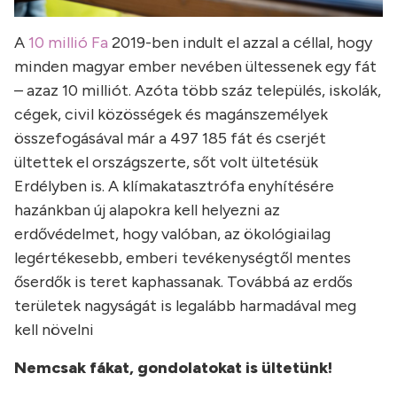
A
10 millió Fa
2019-ben indult el azzal a céllal, hogy
minden magyar ember nevében ültessenek egy fát
– azaz 10 milliót. Azóta több száz település, iskolák,
cégek, civil közösségek és magánszemélyek
összefogásával már a 497 185 fát és cserjét
ültettek el országszerte, sőt volt ültetésük
Erdélyben is. A klímakatasztrófa enyhítésére
hazánkban új alapokra kell helyezni az
erdővédelmet, hogy valóban, az ökológiailag
legértékesebb, emberi tevékenységtől mentes
őserdők is teret kaphassanak. Továbbá az erdős
területek nagyságát is legalább harmadával meg
kell növelni
Nemcsak fákat, gondolatokat is ültetünk!