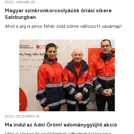
2023. JANUÁR 25.
Magyar szinkronkorcsolyázók óriási sikere
Salzburgban
Ahol a jég is piros fehér zöld színre változott vasárnap!
2022. DECEMBER 15.
Ma indul az Adni Öröm! adománygyűjtő akció
Idén is rászoruló családoknak adhatnak karácsonyi