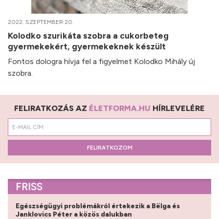
2022. SZEPTEMBER 20.
Kolodko szurikáta szobra a cukorbeteg
gyermekekért, gyermekeknek készült
Fontos dologra hívja fel a figyelmet Kolodko Mihály új
szobra.
FELIRATKOZÁS AZ
ÉLETFORMA.HU
HÍRLEVELÉRE
FELIRATKOZOM
FRISS
Egészségügyi problémákról értekezik a Bëlga és
Janklovics Péter a közös dalukban