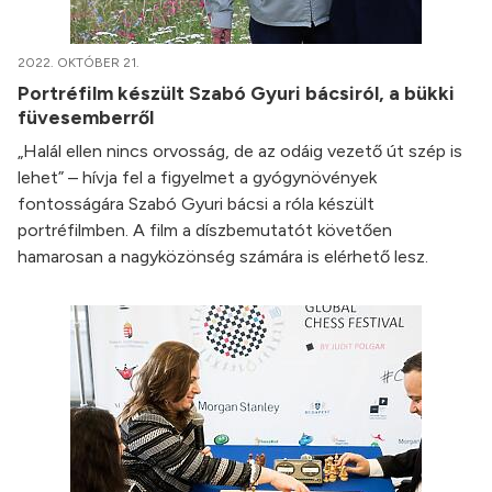
2022. OKTÓBER 21.
Portréfilm készült Szabó Gyuri bácsiról, a bükki
füvesemberről
„Halál ellen nincs orvosság, de az odáig vezető út szép is
lehet” – hívja fel a figyelmet a gyógynövények
fontosságára Szabó Gyuri bácsi a róla készült
portréfilmben. A film a díszbemutatót követően
hamarosan a nagyközönség számára is elérhető lesz.