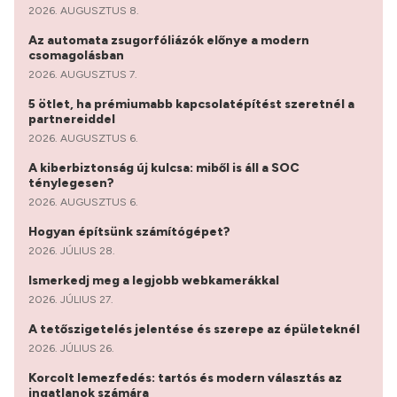
2026. AUGUSZTUS 8.
Az automata zsugorfóliázók előnye a modern
csomagolásban
2026. AUGUSZTUS 7.
5 ötlet, ha prémiumabb kapcsolatépítést szeretnél a
partnereiddel
2026. AUGUSZTUS 6.
A kiberbiztonság új kulcsa: miből is áll a SOC
ténylegesen?
2026. AUGUSZTUS 6.
Hogyan építsünk számítógépet?
2026. JÚLIUS 28.
Ismerkedj meg a legjobb webkamerákkal
2026. JÚLIUS 27.
A tetőszigetelés jelentése és szerepe az épületeknél
2026. JÚLIUS 26.
Korcolt lemezfedés: tartós és modern választás az
ingatlanok számára