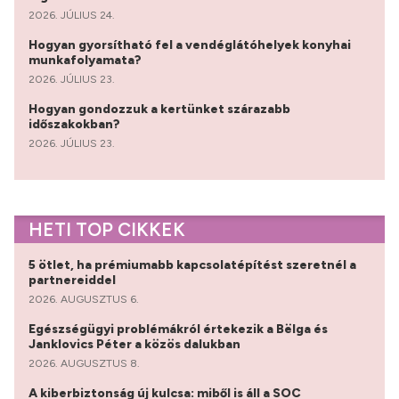
2026. JÚLIUS 24.
Hogyan gyorsítható fel a vendéglátóhelyek konyhai
munkafolyamata?
2026. JÚLIUS 23.
Hogyan gondozzuk a kertünket szárazabb
időszakokban?
2026. JÚLIUS 23.
HETI TOP CIKKEK
5 ötlet, ha prémiumabb kapcsolatépítést szeretnél a
partnereiddel
2026. AUGUSZTUS 6.
Egészségügyi problémákról értekezik a Bëlga és
Janklovics Péter a közös dalukban
2026. AUGUSZTUS 8.
A kiberbiztonság új kulcsa: miből is áll a SOC