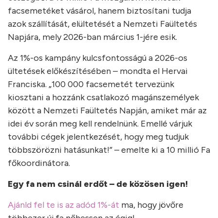
facsemetéket vásárol, hanem biztosítani tudja
azok szállítását, elültetését a Nemzeti Faültetés
Napjára, mely 2026-ban március 1-jére esik.
Az 1%-os kampány kulcsfontosságú a 2026-os
ültetések előkészítésében – mondta el Hervai
Franciska. „100 000 facsemetét tervezünk
kiosztani a hozzánk csatlakozó magánszemélyek
között a Nemzeti Faültetés Napján, amiket már az
idei év során meg kell rendelnünk. Emellé várjuk
további cégek jelentkezését, hogy meg tudjuk
többszörözni hatásunkat!” – emelte ki a 10 millió Fa
főkoordinátora.
Egy fa nem csinál erdőt – de közösen igen!
Ajánld fel te is az adód 1%-át
ma, hogy jövőre
többezer új fa nőhessen az égig!