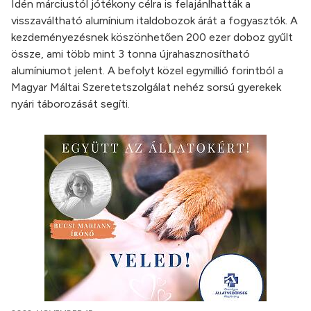
Idén márciustól jótékony célra is felajánlhatták a
visszaváltható alumínium italdobozok árát a fogyasztók. A
kezdeményezésnek köszönhetően 200 ezer doboz gyűlt
össze, ami több mint 3 tonna újrahasznosítható
alumíniumot jelent. A befolyt közel egymillió forintból a
Magyar Máltai Szeretetszolgálat nehéz sorsú gyerekek
nyári táborozását segíti.