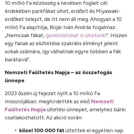
10 millió Fa közösség a nevében foglalt cél
érdekében parkfákat ültet, erdősít és Miyawaki-
erdőket telepít, de itt nem áll meg. Ahogyan a 10
millió Fa alapítója, Bojár Iván András fogalmaz:
„Nemcsak fákat,
gondolatokat is ültetünk!
”. Hiszen
egy fának az elültetése szakrális élményt jelent
sokak számára, így válhatnak egyre többen a fák
barátaivá”.
Nemzeti Faültetés Napja – az összefogás
ünnepe
2023 őszén új fejezet nyílt a 10 millió Fa
missziójában: meghirdették az első
Nemzeti
Faültetés Napja
ültetési ünnepet, amelyhez bárki
csatlakozhatott. Az akció során:
közel 100 000 fát
ültettek el egyetlen nap