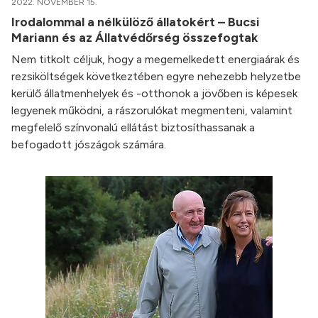
2022. NOVEMBER 15.
Irodalommal a nélkülöző állatokért – Bucsi
Mariann és az Állatvédőrség összefogtak
Nem titkolt céljuk, hogy a megemelkedett energiaárak és
rezsiköltségek következtében egyre nehezebb helyzetbe
kerülő állatmenhelyek és -otthonok a jövőben is képesek
legyenek működni, a rászorulókat megmenteni, valamint
megfelelő színvonalú ellátást biztosíthassanak a
befogadott jószágok számára.