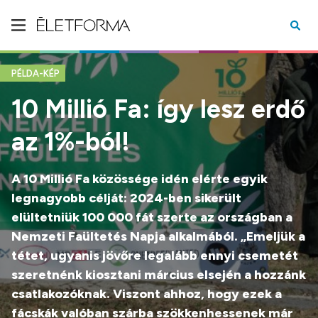
PÉLDA-KÉP
10 Millió Fa: így lesz erdő
az 1%-ból!
A 10 Millió Fa közössége idén elérte egyik
legnagyobb célját: 2024-ben sikerült
elültetniük 100 000 fát szerte az országban a
Nemzeti Faültetés Napja alkalmából. „Emeljük a
tétet, ugyanis jövőre legalább ennyi csemetét
szeretnénk kiosztani március elsején a hozzánk
csatlakozóknak. Viszont ahhoz, hogy ezek a
fácskák valóban szárba szökkenhessenek már