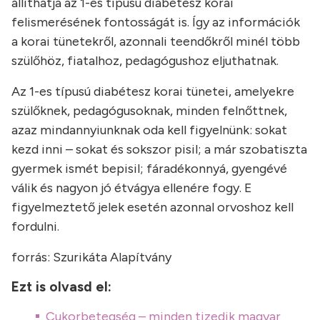
állíthatja az 1-es típusú diabétesz korai
felismerésének fontosságát is. Így az információk
a korai tünetekről, azonnali teendőkről minél több
szülőhöz, fiatalhoz, pedagógushoz eljuthatnak.
Az 1-es típusú diabétesz korai tünetei, amelyekre
szülőknek, pedagógusoknak, minden felnőttnek,
azaz mindannyiunknak oda kell figyelnünk: sokat
kezd inni – sokat és sokszor pisil; a már szobatiszta
gyermek ismét bepisil; fáradékonnyá, gyengévé
válik és nagyon jó étvágya ellenére fogy. E
figyelmeztető jelek esetén azonnal orvoshoz kell
fordulni.
forrás: Szurikáta Alapítvány
Ezt is olvasd el:
Cukorbetegség – minden tizedik magyar