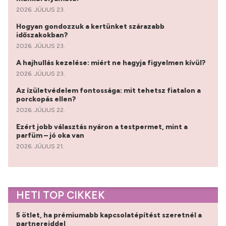
2026. JÚLIUS 23.
Hogyan gondozzuk a kertünket szárazabb
időszakokban?
2026. JÚLIUS 23.
A hajhullás kezelése: miért ne hagyja figyelmen kívül?
2026. JÚLIUS 23.
Az ízületvédelem fontossága: mit tehetsz fiatalon a
porckopás ellen?
2026. JÚLIUS 22.
Ezért jobb választás nyáron a testpermet, mint a
parfüm – jó oka van
2026. JÚLIUS 21.
HETI TOP CIKKEK
5 ötlet, ha prémiumabb kapcsolatépítést szeretnél a
partnereiddel