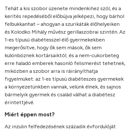
Tehát a kis szobor üzenete mindenkihez szól, és a
kerítés repedéséből előbújva jelképezi, hogy bárhol
felbukkanhat – ahogyan a szurikáták élőhelyeiken
és Kolodko Mihály művész gerillaszobrai szintén. Az
1-es típusú diabétesszel élő gyermekekben
megerősítve, hogy ők sem mások, ők sem
különböznek kortársaiktól; és a nem-cukorbeteg
erre haladó emberek hasonló felismerést tehetnek,
miközben a szobor arra is ráirányíthatja
figyelmüket: az 1-es típusú diabéteszes gyermekek
a környezetünkben vannak, velünk élnek, és sajnos
bármelyik gyermek és család válhat a diabétesz
érintettjévé.
Miért éppen most?
Az inzulin felfedezésének századik évfordulóját