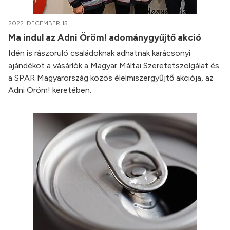
2022. DECEMBER 15.
Ma indul az Adni Öröm! adománygyűjtő akció
Idén is rászoruló családoknak adhatnak karácsonyi
ajándékot a vásárlók a Magyar Máltai Szeretetszolgálat és
a SPAR Magyarország közös élelmiszergyűjtő akciója, az
Adni Öröm! keretében.