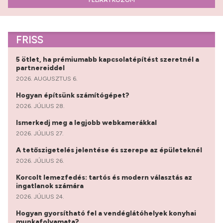
FELIRATKOZOM
FRISS
5 ötlet, ha prémiumabb kapcsolatépítést szeretnél a
partnereiddel
2026. AUGUSZTUS 6.
Hogyan építsünk számítógépet?
2026. JÚLIUS 28.
Ismerkedj meg a legjobb webkamerákkal
2026. JÚLIUS 27.
A tetőszigetelés jelentése és szerepe az épületeknél
2026. JÚLIUS 26.
Korcolt lemezfedés: tartós és modern választás az
ingatlanok számára
2026. JÚLIUS 24.
Hogyan gyorsítható fel a vendéglátóhelyek konyhai
munkafolyamata?