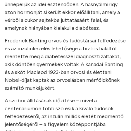
ünnepeljük az idei esztendőben. A hasnyálmirigy
azon hormonját sikerült ekkor előállítani, amely a
vérből a cukor sejtekbe juttatásáért felel, és
amelynek hiányában kialakul a diabétesz.
Frederick Banting orvos és tudóstársai felfedezése
és az inzulinkezelés lehetősége a biztos haláltól
mentette meg a diabétesszel diagnosztizáltakat,
akik döntően gyermekek voltak. A kanadai Banting
és a skót Macleod 1923-ban orvosi és élettani
Nobel-díjat kaptak az orvoslásban mérföldkőnek
számító munkájukért.
A szobor állításának időzítése – mivel a
centenáriumon több szó esik a kiváló tudósok
felfedezéséről, az inzulin milliók életét megmentő
jelentőségéről – a figyelem középpontjába