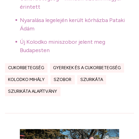
érintett
Nyaralása legelején került kórházba Pataki
Ádám
Új Kolodko miniszobor jelent meg
Budapesten
CUKORBETEGSÉG
GYEREKEK ÉS A CUKORBETEGSÉG
KOLODKO MIHÁLY
SZOBOR
SZURIKÁTA
SZURIKÁTA ALAPÍTVÁNY