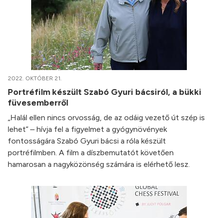
2022. OKTÓBER 21.
Portréfilm készült Szabó Gyuri bácsiról, a bükki
füvesemberről
„Halál ellen nincs orvosság, de az odáig vezető út szép is
lehet” – hívja fel a figyelmet a gyógynövények
fontosságára Szabó Gyuri bácsi a róla készült
portréfilmben. A film a díszbemutatót követően
hamarosan a nagyközönség számára is elérhető lesz.