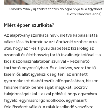
Kolodko Mihály új szobra fontos dologra hívja fel a figyelmet
(Fotó: Maronics Anna)
Miért éppen szurikáta?
Az alapítvány szurikáta név-, illetve kabalaállattá
választása és immár az azt ábrázoló szobor arra
utal, hogy az 1-es típusú diabétesz kizárólag az
azonnali és élethosszig tartó inzulininjekcióval – a
kicsik szóhasználatában szurival – kezelhető,
tartható egyensúlyban. És e kedves, szerethető
kisemlős állat igyekszik segíteni az érintett
gyermekeket diabéteszük elfogadásában, hiszen
felismerhetik benne saját magukat, pozitív
tulajdonságaikkal – azzal például, hogy egymásra
figyelő, egymásról gondolkodó, egymásért
felelősséget vállaló, a rájuk leselkedő veszélyre