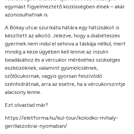
egymást figyelmeztető közösségben élnek – akár
azonosulhatnak is.
A Bókay utcai szurikáta hátára egy hátizsákot is
készített az alkotó. Jelezve, hogy a diabéteszes
gyermek nem indul el sehova a táskája nélkül, mert
mindig a keze ügyében kell lennie az inzulin
beadásához és a vércukor méréséhez szükséges
eszközöknek, valamint gyümölcslének,
szőlőcukornak, vagyis gyorsan feszívódó
szénhidrátnak, arra az esetre, ha a vércukorszintje
alacsony lenne.
Ezt olvastad már?
https://eletforma.hu/kul-tour/kolodko-mihaly-
gerillaszobrai-nyomaban/