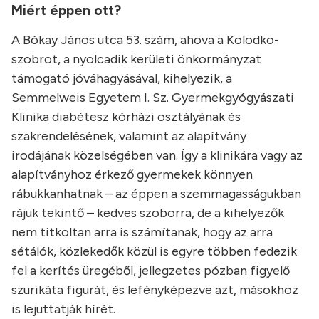
Miért éppen ott?
A Bókay János utca 53. szám, ahova a Kolodko-
szobrot, a nyolcadik kerületi önkormányzat
támogató jóváhagyásával, kihelyezik, a
Semmelweis Egyetem I. Sz. Gyermekgyógyászati
Klinika diabétesz kórházi osztályának és
szakrendelésének, valamint az alapítvány
irodájának közelségében van. Így a klinikára vagy az
alapítványhoz érkező gyermekek könnyen
rábukkanhatnak – az éppen a szemmagasságukban
rájuk tekintő – kedves szoborra, de a kihelyezők
nem titkoltan arra is számítanak, hogy az arra
sétálók, közlekedők közül is egyre többen fedezik
fel a kerítés üregéből, jellegzetes pózban figyelő
szurikáta figurát, és lefényképezve azt, másokhoz
is lejuttatják hírét.