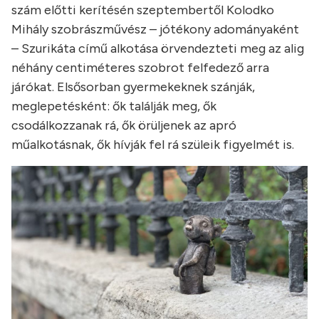
szám előtti kerítésén szeptembertől Kolodko
Mihály szobrászművész – jótékony adományaként
– Szurikáta című alkotása örvendezteti meg az alig
néhány centiméteres szobrot felfedező arra
járókat. Elsősorban gyermekeknek szánják,
meglepetésként: ők találják meg, ők
csodálkozzanak rá, ők örüljenek az apró
műalkotásnak, ők hívják fel rá szüleik figyelmét is.