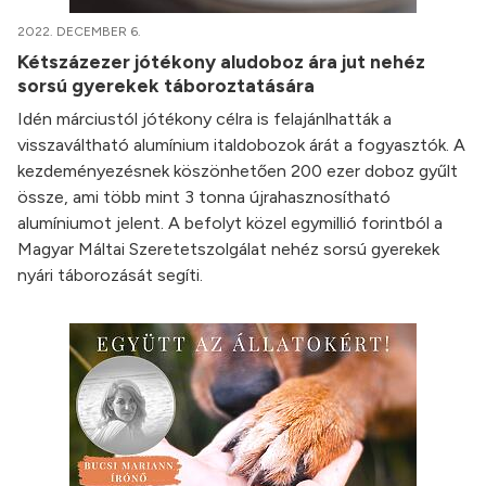
2022. DECEMBER 6.
Kétszázezer jótékony aludoboz ára jut nehéz
sorsú gyerekek táboroztatására
Idén márciustól jótékony célra is felajánlhatták a
visszaváltható alumínium italdobozok árát a fogyasztók. A
kezdeményezésnek köszönhetően 200 ezer doboz gyűlt
össze, ami több mint 3 tonna újrahasznosítható
alumíniumot jelent. A befolyt közel egymillió forintból a
Magyar Máltai Szeretetszolgálat nehéz sorsú gyerekek
nyári táborozását segíti.