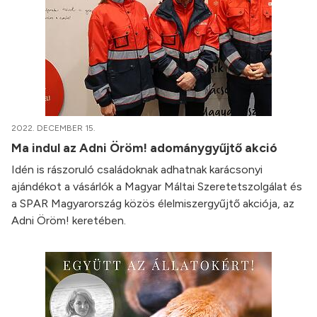
2022. DECEMBER 15.
Ma indul az Adni Öröm! adománygyűjtő akció
Idén is rászoruló családoknak adhatnak karácsonyi
ajándékot a vásárlók a Magyar Máltai Szeretetszolgálat és
a SPAR Magyarország közös élelmiszergyűjtő akciója, az
Adni Öröm! keretében.