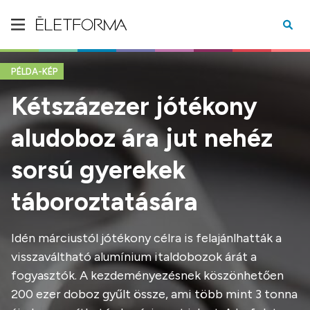
PÉLDA-KÉP
Kétszázezer jótékony
aludoboz ára jut nehéz
sorsú gyerekek
táboroztatására
Idén márciustól jótékony célra is felajánlhatták a
visszaváltható alumínium italdobozok árát a
fogyasztók. A kezdeményezésnek köszönhetően
200 ezer doboz gyűlt össze, ami több mint 3 tonna