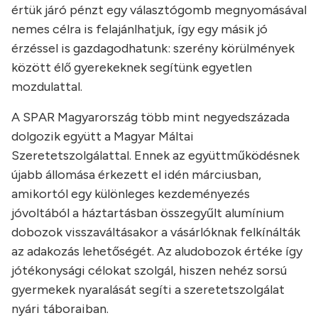
értük járó pénzt egy választógomb megnyomásával
nemes célra is felajánlhatjuk, így egy másik jó
érzéssel is gazdagodhatunk: szerény körülmények
között élő gyerekeknek segítünk egyetlen
mozdulattal.
A SPAR Magyarország több mint negyedszázada
dolgozik együtt a Magyar Máltai
Szeretetszolgálattal. Ennek az együttműködésnek
újabb állomása érkezett el idén márciusban,
amikortól egy különleges kezdeményezés
jóvoltából a háztartásban összegyűlt alumínium
dobozok visszaváltásakor a vásárlóknak felkínálták
az adakozás lehetőségét. Az aludobozok értéke így
jótékonysági célokat szolgál, hiszen nehéz sorsú
gyermekek nyaralását segíti a szeretetszolgálat
nyári táboraiban.