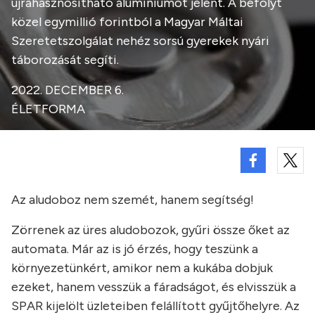
újrahasznosítható alumíniumot jelent. A befolyt
közel egymillió forintból a Magyar Máltai
Szeretetszolgálat nehéz sorsú gyerekek nyári
táborozását segíti.
2022. DECEMBER 6.
ÉLETFORMA
Az aludoboz nem szemét, hanem segítség!
Zörrenek az üres aludobozok, gyűri össze őket az
automata. Már az is jó érzés, hogy teszünk a
környezetünkért, amikor nem a kukába dobjuk
ezeket, hanem vesszük a fáradságot, és elvisszük a
SPAR kijelölt üzleteiben felállított gyűjtőhelyre. Az