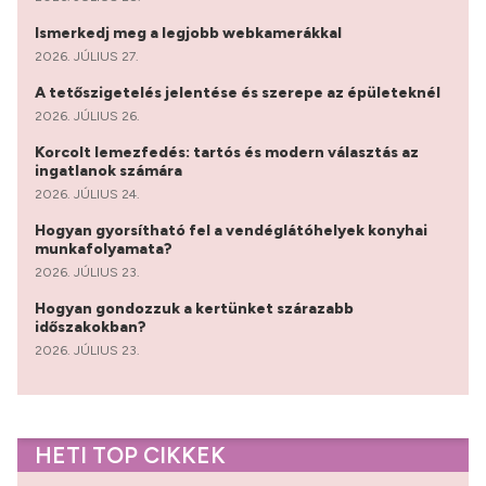
Ismerkedj meg a legjobb webkamerákkal
2026. JÚLIUS 27.
A tetőszigetelés jelentése és szerepe az épületeknél
2026. JÚLIUS 26.
Korcolt lemezfedés: tartós és modern választás az
ingatlanok számára
2026. JÚLIUS 24.
Hogyan gyorsítható fel a vendéglátóhelyek konyhai
munkafolyamata?
2026. JÚLIUS 23.
Hogyan gondozzuk a kertünket szárazabb
időszakokban?
2026. JÚLIUS 23.
HETI TOP CIKKEK