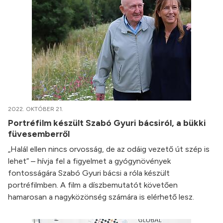
2022. OKTÓBER 21.
Portréfilm készült Szabó Gyuri bácsiról, a bükki
füvesemberről
„Halál ellen nincs orvosság, de az odáig vezető út szép is
lehet” – hívja fel a figyelmet a gyógynövények
fontosságára Szabó Gyuri bácsi a róla készült
portréfilmben. A film a díszbemutatót követően
hamarosan a nagyközönség számára is elérhető lesz.