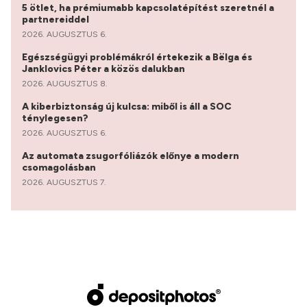
5 ötlet, ha prémiumabb kapcsolatépítést szeretnél a
partnereiddel
2026. AUGUSZTUS 6.
Egészségügyi problémákról értekezik a Bëlga és
Janklovics Péter a közös dalukban
2026. AUGUSZTUS 8.
A kiberbiztonság új kulcsa: miből is áll a SOC
ténylegesen?
2026. AUGUSZTUS 6.
Az automata zsugorfóliázók előnye a modern
csomagolásban
2026. AUGUSZTUS 7.