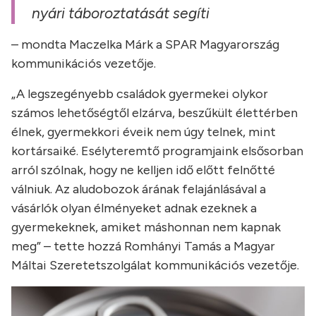
nyári táboroztatását segíti
– mondta Maczelka Márk a SPAR Magyarország
kommunikációs vezetője.
„A legszegényebb családok gyermekei olykor
számos lehetőségtől elzárva, beszűkült élettérben
élnek, gyermekkori éveik nem úgy telnek, mint
kortársaiké. Esélyteremtő programjaink elsősorban
arról szólnak, hogy ne kelljen idő előtt felnőtté
válniuk. Az aludobozok árának felajánlásával a
vásárlók olyan élményeket adnak ezeknek a
gyermekeknek, amiket máshonnan nem kapnak
meg” – tette hozzá Romhányi Tamás a Magyar
Máltai Szeretetszolgálat kommunikációs vezetője.