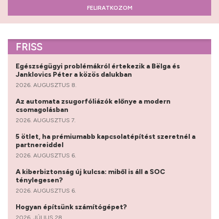
FELIRATKOZOM
FRISS
Egészségügyi problémákról értekezik a Bëlga és
Janklovics Péter a közös dalukban
2026. AUGUSZTUS 8.
Az automata zsugorfóliázók előnye a modern
csomagolásban
2026. AUGUSZTUS 7.
5 ötlet, ha prémiumabb kapcsolatépítést szeretnél a
partnereiddel
2026. AUGUSZTUS 6.
A kiberbiztonság új kulcsa: miből is áll a SOC
ténylegesen?
2026. AUGUSZTUS 6.
Hogyan építsünk számítógépet?
2026. JÚLIUS 28.