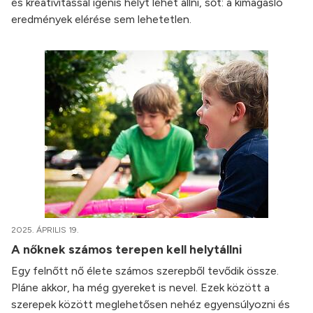
és kreativitással igenis helyt lehet állni, sőt: a kimagasló
eredmények elérése sem lehetetlen.
2025. ÁPRILIS 19.
A nőknek számos terepen kell helytállni
Egy felnőtt nő élete számos szerepből tevődik össze.
Pláne akkor, ha még gyereket is nevel. Ezek között a
szerepek között meglehetősen nehéz egyensúlyozni és