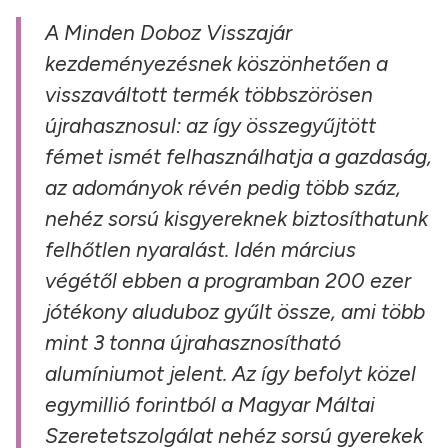
A Minden Doboz Visszajár
kezdeményezésnek köszönhetően a
visszaváltott termék többszörösen
újrahasznosul: az így összegyűjtött
fémet ismét felhasználhatja a gazdaság,
az adományok révén pedig több száz,
nehéz sorsú kisgyereknek biztosíthatunk
felhőtlen nyaralást. Idén március
végétől ebben a programban 200 ezer
jótékony aluduboz gyűlt össze, ami több
mint 3 tonna újrahasznosítható
alumíniumot jelent. Az így befolyt közel
egymillió forintból a Magyar Máltai
Szeretetszolgálat nehéz sorsú gyerekek