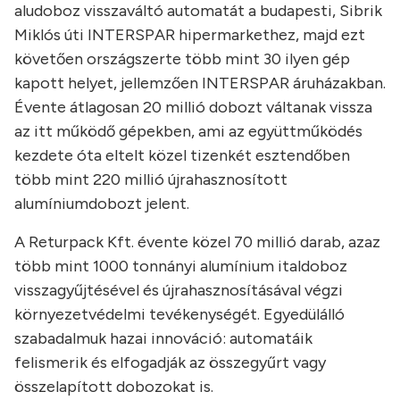
aludoboz visszaváltó automatát a budapesti, Sibrik
Miklós úti INTERSPAR hipermarkethez, majd ezt
követően országszerte több mint 30 ilyen gép
kapott helyet, jellemzően INTERSPAR áruházakban.
Évente átlagosan 20 millió dobozt váltanak vissza
az itt működő gépekben, ami az együttműködés
kezdete óta eltelt közel tizenkét esztendőben
több mint 220 millió újrahasznosított
alumíniumdobozt jelent.
A Returpack Kft. évente közel 70 millió darab, azaz
több mint 1000 tonnányi alumínium italdoboz
visszagyűjtésével és újrahasznosításával végzi
környezetvédelmi tevékenységét. Egyedülálló
szabadalmuk hazai innováció: automatáik
felismerik és elfogadják az összegyűrt vagy
összelapított dobozokat is.