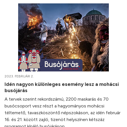
2023. FEBRUÁR 2.
Idén nagyon különleges esemény lesz a mohácsi
busójárás
A tervek szerint rekordszámú, 2200 maskarás és 70
busócsoport vesz részt a hagyományos mohácsi
téltemető, tavaszköszöntő népszokáson, az idén február
16. és 21. között zajló, tizenöt helyszínen kétszáz
programot kínáló busójáráson.