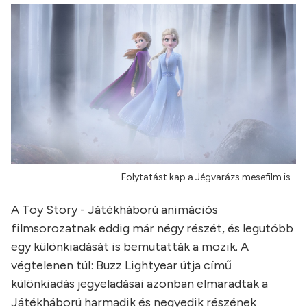
Folytatást kap a Jégvarázs mesefilm is
A Toy Story - Játékháború animációs
filmsorozatnak eddig már négy részét, és legutóbb
egy különkiadását is bemutatták a mozik. A
végtelenen túl: Buzz Lightyear útja című
különkiadás jegyeladásai azonban elmaradtak a
Játékháború harmadik és negyedik részének