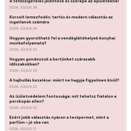
A tetőszigetelés jelentése és szerepe az épületeknél
2026. JÚLIUS 26.
Korcolt lemezfedés: tartós és modern választás az
ingatlanok számára
2026. JÚLIUS 24.
Hogyan gyorsítható fel a vendéglátóhelyek konyhai
munkafolyamata?
2026. JÚLIUS 23.
Hogyan gondozzuk a kertünket szárazabb
időszakokban?
2026. JÚLIUS 23.
A hajhullás kezelése: miért ne hagyja figyelmen kívül?
2026. JÚLIUS 23.
Az ízületvédelem fontossága: mit tehetsz fiatalon a
porckopás ellen?
2026. JÚLIUS 22.
Ezért jobb választás nyáron a testpermet, mint a
parfüm – jó oka van
2026. JÚLIUS 21.