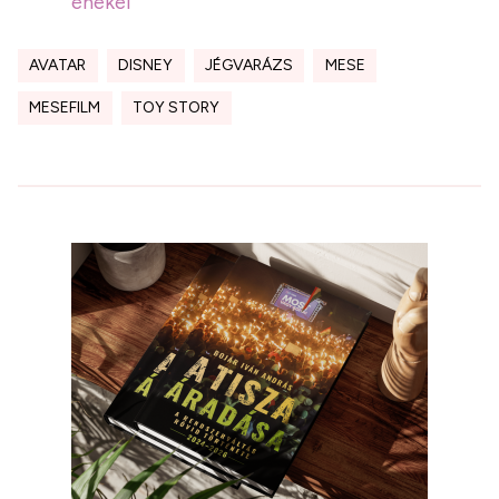
énekel
AVATAR
DISNEY
JÉGVARÁZS
MESE
MESEFILM
TOY STORY