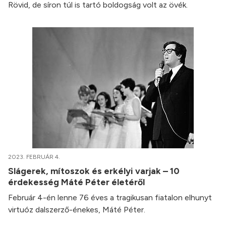
Rövid, de síron túl is tartó boldogság volt az övék.
2023. FEBRUÁR 4.
Slágerek, mítoszok és erkélyi varjak – 10
érdekesség Máté Péter életéről
Február 4-én lenne 76 éves a tragikusan fiatalon elhunyt
virtuóz dalszerző-énekes, Máté Péter.