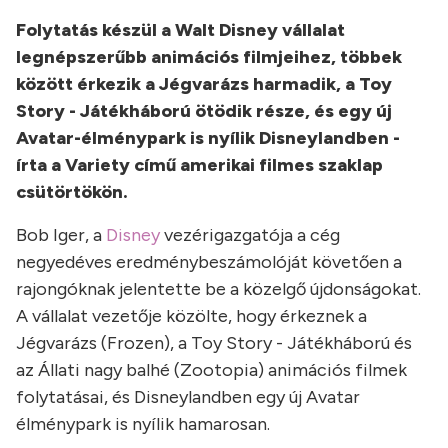
Folytatás készül a Walt Disney vállalat
legnépszerűbb animációs filmjeihez, többek
között érkezik a Jégvarázs harmadik, a Toy
Story - Játékháború ötödik része, és egy új
Avatar-élménypark is nyílik Disneylandben -
írta a Variety című amerikai filmes szaklap
csütörtökön.
Bob Iger, a
Disney
vezérigazgatója a cég
negyedéves eredménybeszámolóját követően a
rajongóknak jelentette be a közelgő újdonságokat.
A vállalat vezetője közölte, hogy érkeznek a
Jégvarázs (Frozen), a Toy Story - Játékháború és
az Állati nagy balhé (Zootopia) animációs filmek
folytatásai, és Disneylandben egy új Avatar
élménypark is nyílik hamarosan.