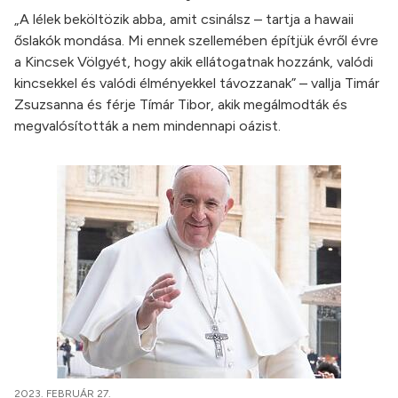
„A lélek beköltözik abba, amit csinálsz – tartja a hawaii
őslakók mondása. Mi ennek szellemében építjük évről évre
a Kincsek Völgyét, hogy akik ellátogatnak hozzánk, valódi
kincsekkel és valódi élményekkel távozzanak” – vallja Timár
Zsuzsanna és férje Tímár Tibor, akik megálmodták és
megvalósították a nem mindennapi oázist.
2023. FEBRUÁR 27.