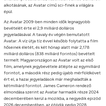
alkotásának, az Avatar című sci-finek a világára
épül.
Az Avatar 2009-ben minden idők legnagyobb
bevételét érte el 2,9 milliárd dolláros
jegyeladásával. A tavaly év végén bemutatott
Avatar: A víz útja tíz évvel később folytatta a film
hőseinek életét, és két hónap alatt már 2,178
milliárd dolláros (838 milliárd forintos) bevételt
termelt. Magyarországon az Avatar volt az első
film, amelynek jegybevétele átlépte az egymilliárd
forintot, a második rész pedig újabb mérföldkövet
ért el, a hazai jegyeladások már meghaladták a
kétmilliárd forintot. James Cameron rendező
elmondása szerint az Avatar harmadik része 2024
decemberében kerül a mozikba, a negyedik epizód
2026 decemberében, az ötödik pedig 2028