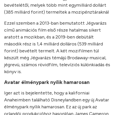
bevételétől, melyek több mint egymilliárd dollárt
(385 milliárd forint) termeltek a mozipénztáraknál
Ezzel szemben a 2013-ban bemutatott Jégvarázs
című animációs film első része hatalmas sikert
aratott a mozikban, és a 2019-ben debütált
második rész is 1,4 milliárd dolláros (539 milliárd
forint) bevételt termelt. A két mozifilmen túl
készült még Jégvarázs témájú Brodaway-musical,
jégrevü, számos rövidfilm, televíziós különkiadás és
könyv is.
Avatar élménypark nyílik hamarosan
Iger azt is bejelentette, hogy a kaliforniai
Anaheimben található Disneylandben egy új Avatar
élménypark nyílik hamarosan. Ez az új park az
orlandói produkcióhoz hasonlóan James Cameron