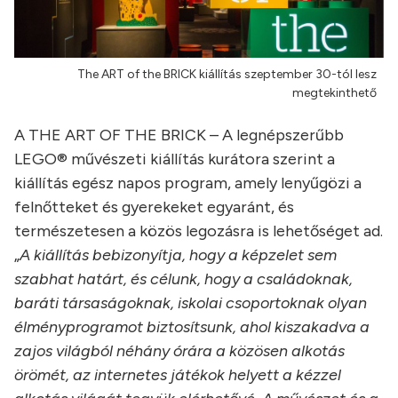
The ART of the BRICK kiállítás szeptember 30-tól lesz
megtekinthető
A THE ART OF THE BRICK – A legnépszerűbb
LEGO® művészeti kiállítás kurátora szerint a
kiállítás egész napos program, amely lenyűgözi a
felnőtteket és gyerekeket egyaránt, és
természetesen a közös legozásra is lehetőséget ad.
„
A kiállítás bebizonyítja, hogy a képzelet sem
szabhat határt, és célunk, hogy a családoknak,
baráti társaságoknak, iskolai csoportoknak olyan
élményprogramot biztosítsunk, ahol kiszakadva a
zajos világból néhány órára a közösen alkotás
örömét, az internetes játékok helyett a kézzel