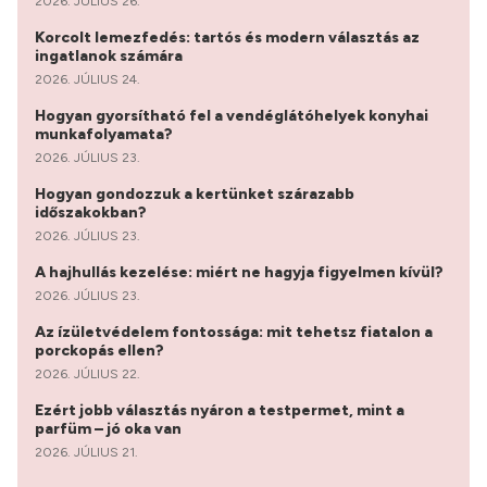
2026. JÚLIUS 26.
Korcolt lemezfedés: tartós és modern választás az
ingatlanok számára
2026. JÚLIUS 24.
Hogyan gyorsítható fel a vendéglátóhelyek konyhai
munkafolyamata?
2026. JÚLIUS 23.
Hogyan gondozzuk a kertünket szárazabb
időszakokban?
2026. JÚLIUS 23.
A hajhullás kezelése: miért ne hagyja figyelmen kívül?
2026. JÚLIUS 23.
Az ízületvédelem fontossága: mit tehetsz fiatalon a
porckopás ellen?
2026. JÚLIUS 22.
Ezért jobb választás nyáron a testpermet, mint a
parfüm – jó oka van
2026. JÚLIUS 21.