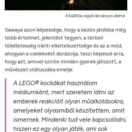
A kiállítás egyik látványos eleme
Sawaya azon képessége, hogy a közös játékba még
több értelmet, jelentést tegyen, a térbeli
tökéletesség iránti elkötelezettsége és az a mód,
ahogyan a cselekvést ábrázolja, teszi képessé arra,
hogy azt, amivel szinte minden gyerek játszott, a
művészet státuszába emelje.
A LEGO® kockákat használom
médiumként, mert szeretem látni az
emberek reakcióit olyan műalkotásokra,
amelyeket olyasmiből készítettem, amit
ismernek. Mindenki tud vele kapcsolódni,
hiszen ez egy olyan játék, ami sok