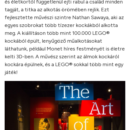
és életkortól függetlenül ejti rabul a család minden
tagját, a titka az alkotás örömében rejlik. Ezt
fejlesztette művészi szintre Nathan Sawaya, aki az
egyes szobrokat több tízezer kockákból alkotta
meg. A kiállításon több mint 100.000 LEGO®
kockából épült, lenyűgöző műalkotásokat
láthatunk, például Monet híres festményét is életre
kelti 3D-ben. A művész szerint az álmok kockáról
kockára épülnek, és a LEGO® sokkal több mint egy
játék!