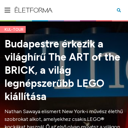
KUL-TOUR
Budapestre érkezik a
világhírű The ART of the
BRICK, a világ
legnépszerűbb LEGO
kiállítása
Nathan Sawaya elismert New York-i művész élethű
szobrokat alkot, amelyekhez csakis LEGO®
kockákat használ. Ő az első olyan művész a világon,