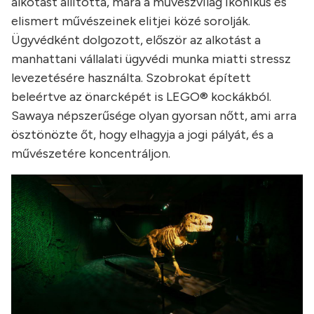
alkotást állította, mára a művészvilág ikonikus és
elismert művészeinek elitjei közé sorolják.
Ügyvédként dolgozott, először az alkotást a
manhattani vállalati ügyvédi munka miatti stressz
levezetésére használta. Szobrokat épített
beleértve az önarcképét is LEGO® kockákból.
Sawaya népszerűsége olyan gyorsan nőtt, ami arra
ösztönözte őt, hogy elhagyja a jogi pályát, és a
művészetére koncentráljon.