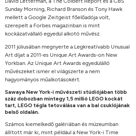
David Letterman, a The Colbert Report és a CBS
Sunday Morning, Richard Branson és Tony Hawk
mellett a Google Zeitgeist főelőadója volt,
szerepelt a Forbes magazinban is mint
kockázatvállaló egyedül alkotó művész.
2011 júliusában megnyerte a Legkreatívabb Unusual
Art díjat a 2011-es Unique Art Awards-on New
Yorkban. Az Unique Art Awards egyedülálló
művészeket ismer el világszerte a nem
hagyományos műalkotásokért.
Sawaya New York-i művészeti stúdiójában több
száz dobozban mintegy 1,5 millió LEGO kockát
tart, LEGO tégla tetoválása van a bal csuklójának
belső oldalán.
Számos kiemelkedő galériában és múzeumban
állított már ki, mint például a New York-i Time