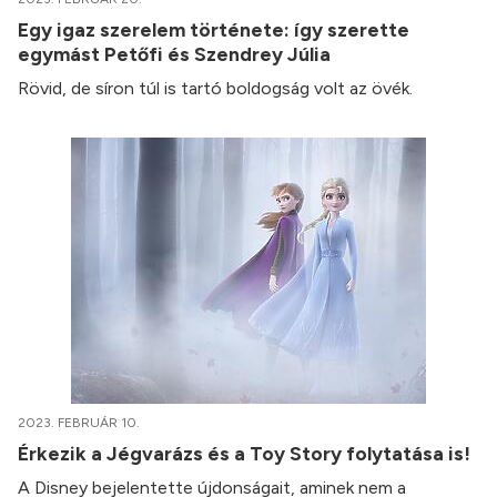
Egy igaz szerelem története: így szerette
egymást Petőfi és Szendrey Júlia
Rövid, de síron túl is tartó boldogság volt az övék.
2023. FEBRUÁR 10.
Érkezik a Jégvarázs és a Toy Story folytatása is!
A Disney bejelentette újdonságait, aminek nem a