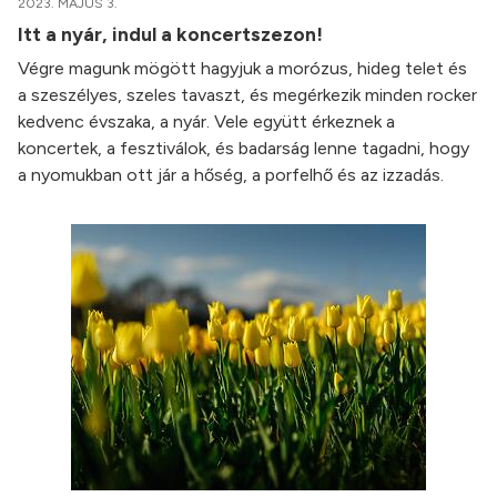
2023. MÁJUS 3.
Itt a nyár, indul a koncertszezon!
Végre magunk mögött hagyjuk a morózus, hideg telet és
a szeszélyes, szeles tavaszt, és megérkezik minden rocker
kedvenc évszaka, a nyár. Vele együtt érkeznek a
koncertek, a fesztiválok, és badarság lenne tagadni, hogy
a nyomukban ott jár a hőség, a porfelhő és az izzadás.