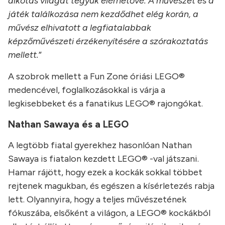
alkotás világát tegyük elérhetővé. A művészet és a
játék találkozása nem kezdődhet elég korán, a
művész elhivatott a legfiatalabbak
képzőművészeti érzékenyítésére a szórakoztatás
mellett.
”
A szobrok mellett a Fun Zone óriási LEGO®
medencével, foglalkozásokkal is várja a
legkisebbeket és a fanatikus LEGO® rajongókat.
Nathan Sawaya és a LEGO
A legtöbb fiatal gyerekhez hasonlóan Nathan
Sawaya is fiatalon kezdett LEGO® -val játszani.
Hamar rájött, hogy ezek a kockák sokkal többet
rejtenek magukban, és egészen a kísérletezés rabja
lett. Olyannyira, hogy a teljes művészetének
fókuszába, elsőként a világon, a LEGO® kockákból