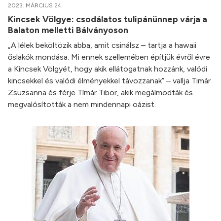
2023. MÁRCIUS 24.
Kincsek Völgye: csodálatos tulipánünnep várja a
Balaton melletti Bálványoson
„A lélek beköltözik abba, amit csinálsz – tartja a hawaii
őslakók mondása. Mi ennek szellemében építjük évről évre
a Kincsek Völgyét, hogy akik ellátogatnak hozzánk, valódi
kincsekkel és valódi élményekkel távozzanak” – vallja Timár
Zsuzsanna és férje Tímár Tibor, akik megálmodták és
megvalósították a nem mindennapi oázist.