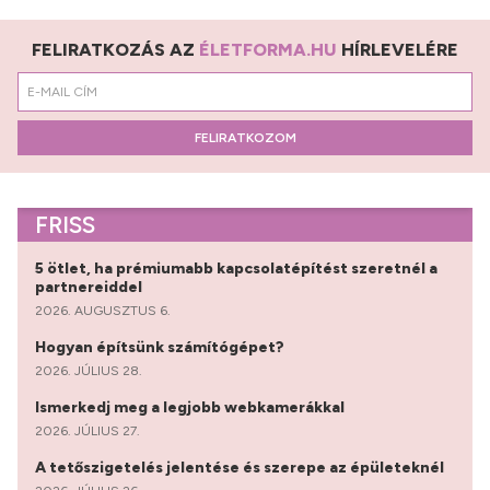
FELIRATKOZÁS AZ
ÉLETFORMA.HU
HÍRLEVELÉRE
FELIRATKOZOM
FRISS
5 ötlet, ha prémiumabb kapcsolatépítést szeretnél a
partnereiddel
2026. AUGUSZTUS 6.
Hogyan építsünk számítógépet?
2026. JÚLIUS 28.
Ismerkedj meg a legjobb webkamerákkal
2026. JÚLIUS 27.
A tetőszigetelés jelentése és szerepe az épületeknél