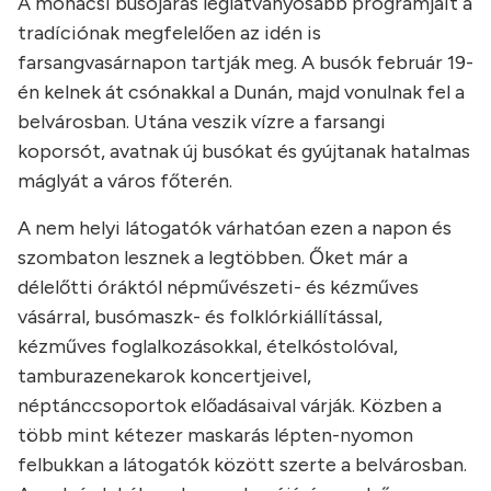
A mohácsi busójárás leglátványosabb programjait a
tradíciónak megfelelően az idén is
farsangvasárnapon tartják meg. A busók február 19-
én kelnek át csónakkal a Dunán, majd vonulnak fel a
belvárosban. Utána veszik vízre a farsangi
koporsót, avatnak új busókat és gyújtanak hatalmas
máglyát a város főterén.
A nem helyi látogatók várhatóan ezen a napon és
szombaton lesznek a legtöbben. Őket már a
délelőtti óráktól népművészeti- és kézműves
vásárral, busómaszk- és folklórkiállítással,
kézműves foglalkozásokkal, ételkóstolóval,
tamburazenekarok koncertjeivel,
néptánccsoportok előadásaival várják. Közben a
több mint kétezer maskarás lépten-nyomon
felbukkan a látogatók között szerte a belvárosban.