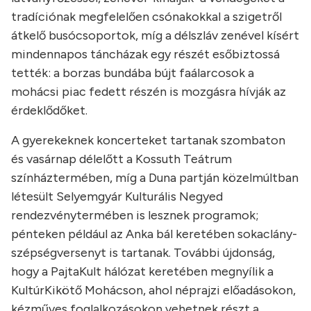
tradíciónak megfelelően csónakokkal a szigetről
átkelő busócsoportok, míg a délszláv zenével kísért
mindennapos táncházak egy részét esőbiztossá
tették: a borzas bundába bújt faálarcosok a
mohácsi piac fedett részén is mozgásra hívják az
érdeklődőket.
A gyerekeknek koncerteket tartanak szombaton
és vasárnap délelőtt a Kossuth Teátrum
színháztermében, míg a Duna partján közelmúltban
létesült Selyemgyár Kulturális Negyed
rendezvénytermében is lesznek programok;
pénteken például az Anka bál keretében sokaclány-
szépségversenyt is tartanak. További újdonság,
hogy a PajtaKult hálózat keretében megnyílik a
KultúrKikötő Mohácson, ahol néprajzi előadásokon,
kézműves foglalkozásokon vehetnek részt a