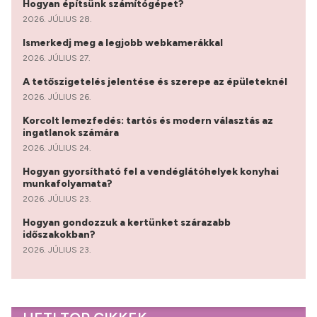
Hogyan építsünk számítógépet?
2026. JÚLIUS 28.
Ismerkedj meg a legjobb webkamerákkal
2026. JÚLIUS 27.
A tetőszigetelés jelentése és szerepe az épületeknél
2026. JÚLIUS 26.
Korcolt lemezfedés: tartós és modern választás az
ingatlanok számára
2026. JÚLIUS 24.
Hogyan gyorsítható fel a vendéglátóhelyek konyhai
munkafolyamata?
2026. JÚLIUS 23.
Hogyan gondozzuk a kertünket szárazabb
időszakokban?
2026. JÚLIUS 23.