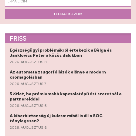
FELIRATKOZOM
FRISS
Egészségügyi problémákról értekezik a Bëlga és
Janklovics Péter a közös dalukban
2026. AUGUSZTUS 8.
Az automata zsugorfóliázók előnye a modern
csomagolásban
2026. AUGUSZTUS 7.
5 ötlet, ha prémiumabb kapcsolatépítést szeretnél a
partnereiddel
2026. AUGUSZTUS 6.
A kiberbiztonság új kulcsa: miből is áll a SOC
ténylegesen?
2026. AUGUSZTUS 6.