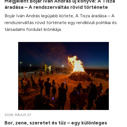
Megjelent Bojár Iván András új könyve: A Tisza
áradása – A rendszerváltás rövid története
Bojár Iván András legújabb kötete, A Tisza áradása – A
rendszerváltás rövid története egy rendkívüli politikai és
társadalmi fordulat krónikája.
2026. MÁJUS 27.
Bor, zene, szeretet és tűz – egy különleges