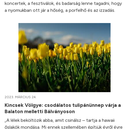
koncertek, a fesztiválok, és badarság lenne tagadni, hogy
a nyomukban ott jár a hőség, a porfelhő és az izzadás.
2023. MÁRCIUS 24.
Kincsek Völgye: csodálatos tulipánünnep várja a
Balaton melletti Bálványoson
„A lélek beköltözik abba, amit csinálsz – tartja a hawaii
őslakók mondása. Mi ennek szellemében építjük évről évre