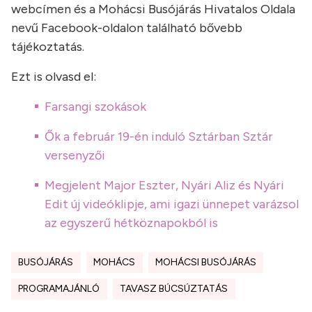
webcímen és a Mohácsi Busójárás Hivatalos Oldala
nevű Facebook-oldalon található bővebb
tájékoztatás.
Ezt is olvasd el:
Farsangi szokások
Ők a február 19-én induló Sztárban Sztár
versenyzői
Megjelent Major Eszter, Nyári Aliz és Nyári
Edit új videóklipje, ami igazi ünnepet varázsol
az egyszerű hétköznapokból is
BUSÓJÁRÁS
MOHÁCS
MOHÁCSI BUSÓJÁRÁS
PROGRAMAJÁNLÓ
TAVASZ BÚCSÚZTATÁS