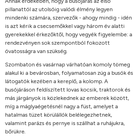
Annak érdekében, hogy a busójárás az első
pillanattól az utolsóig valódi élmény legyen
mindenki számára, szervezők - ahogy mindig - idén
is azt kérik a csecsemőkkel vagy három év alatti
gyerekekkel érkezőktől, hogy vegyék figyelembe: a
rendezvényen sok szempontból fokozott
óvatosságra van szükség.
Szombaton és vasárnap várhatóan komoly tömeg
alakul ki a bevárosban, folyamatosan zúg a busók és
látogatók kezében a kereplő, a kolomp. A
busójáráson feldíszített lovas kocsik, traktorok és
más járgányok is közlekednek az emberek között,
míg a máglyaégetésnél nagy a füst, amelyet a
hatalmas tüzet körülállók belélegezhetnek,
valamint parázs és pernye is szállhat a ruhájukra,
bőrükre.