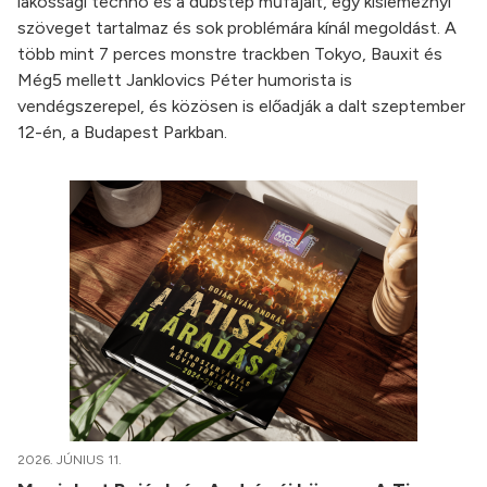
lakossági techno és a dubstep műfajait, egy kislemeznyi
szöveget tartalmaz és sok problémára kínál megoldást. A
több mint 7 perces monstre trackben Tokyo, Bauxit és
Még5 mellett Janklovics Péter humorista is
vendégszerepel, és közösen is előadják a dalt szeptember
12-én, a Budapest Parkban.
2026. JÚNIUS 11.