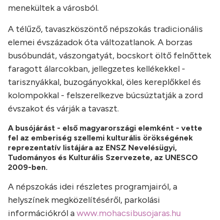
menekültek a városból.
A télűző, tavaszköszöntő népszokás tradicionális
elemei évszázadok óta változatlanok. A borzas
busóbundát, vászongatyát, bocskort öltő felnőttek
faragott álarcokban, jellegzetes kellékekkel -
tarisznyákkal, buzogányokkal, öles kereplőkkel és
kolompokkal - felszerelkezve búcsúztatják a zord
évszakot és várják a tavaszt.
A busójárást - első magyarországi elemként - vette
fel az emberiség szellemi kulturális örökségének
reprezentatív listájára az ENSZ Nevelésügyi,
Tudományos és Kulturális Szervezete, az UNESCO
2009-ben.
A népszokás idei részletes programjairól, a
helyszínek megközelítéséről, parkolási
információkról a
www.mohacsibusojaras.hu