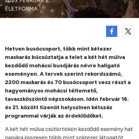
2023. FEBRUÁR 2.
ÉLETFORMA
Hetven busócsoport, több mint kétezer
maskarás búcsúztatja a telet a két hét múlva
kezdődő mohácsi busójárás névre hallgató
eseményen.
A tervek szerint rekordszámú,
2200 maskarás és 70 busócsoport vesz részt a
hagyományos mohácsi téltemető,
tavaszköszöntő népszokáson. Idén február 16.
és 21. között tizenöt helyszínen kétszáz
programmal várják az érdeklődőket.
A két hét múlva csütörtökön kezdődő esemény hat
napjára összesen több mint százezer látogatót