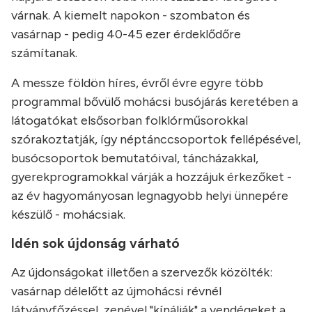
várnak. A kiemelt napokon - szombaton és
vasárnap - pedig 40-45 ezer érdeklődőre
számítanak.
A messze földön híres, évről évre egyre több
programmal bővülő mohácsi busójárás keretében a
látogatókat elsősorban folklórműsorokkal
szórakoztatják, így néptánccsoportok fellépésével,
busócsoportok bemutatóival, táncházakkal,
gyerekprogramokkal várják a hozzájuk érkezőket -
az év hagyományosan legnagyobb helyi ünnepére
készülő - mohácsiak.
Idén sok újdonság várható
Az újdonságokat illetően a szervezők közölték:
vasárnap délelőtt az újmohácsi révnél
látványfőzéssel, zenével "kínálják" a vendégeket a