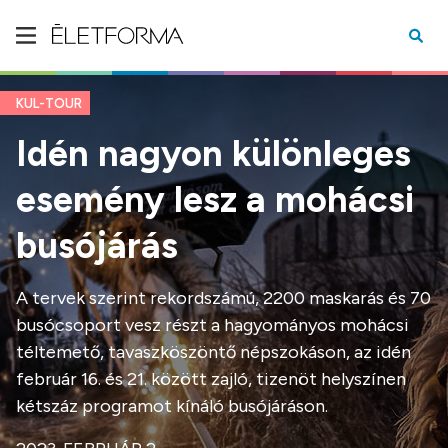
KUL-TOUR
Idén nagyon különleges
esemény lesz a mohácsi
busójárás
A tervek szerint rekordszámú, 2200 maskarás és 70
busócsoport vesz részt a hagyományos mohácsi
téltemető, tavaszköszöntő népszokáson, az idén
február 16. és 21. között zajló, tizenöt helyszínen
kétszáz programot kínáló busójáráson.