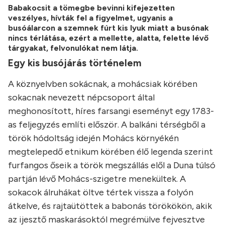
Babakocsit a tömegbe bevinni kifejezetten
veszélyes, hívták fel a figyelmet, ugyanis a
busóálarcon a szemnek fúrt kis lyuk miatt a busónak
nincs térlátása, ezért a mellette, alatta, felette lévő
tárgyakat, felvonulókat nem látja.
Egy kis busójárás történelem
A köznyelvben sokácnak, a mohácsiak körében
sokacnak nevezett népcsoport által
meghonosított, híres farsangi eseményt egy 1783-
as feljegyzés említi először. A balkáni térségből a
török hódoltság idején Mohács környékén
megtelepedő etnikum körében élő legenda szerint
furfangos őseik a török megszállás elől a Duna túlsó
partján lévő Mohács-szigetre menekültek. A
sokacok álruhákat öltve tértek vissza a folyón
átkelve, és rajtaütöttek a babonás törökökön, akik
az ijesztő maskarásoktól megrémülve fejvesztve