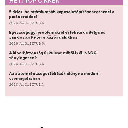
HETI TOP CIKKEK
5 ötlet, ha prémiumabb kapcsolatépítést szeretnél a
partnereiddel
2026. AUGUSZTUS 6.
Egészségügyi problémákról értekezik a Bëlga és
Janklovics Péter a közös dalukban
2026. AUGUSZTUS 8.
A kiberbiztonság új kulcsa: miből is áll a SOC
ténylegesen?
2026. AUGUSZTUS 6.
Az automata zsugorfóliázók előnye a modern
csomagolásban
2026. AUGUSZTUS 7.