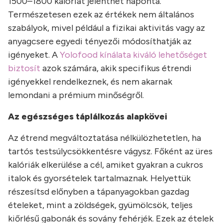
1500–1800 kalóriát jelenthet naponta.
Természetesen ezek az értékek nem általános
szabályok, mivel például a fizikai aktivitás vagy az
anyagcsere egyedi tényezői módosíthatják az
igényeket. A
Yolofood kínálata kiváló lehetőséget
biztosít
azok számára, akik specifikus étrendi
igényekkel rendelkeznek, és nem akarnak
lemondani a prémium minőségről.
Az egészséges táplálkozás alapkövei
Az étrend megváltoztatása nélkülözhetetlen, ha
tartós testsúlycsökkentésre vágysz. Főként az üres
kalóriák elkerülése a cél, amiket gyakran a cukros
italok és gyorsételek tartalmaznak. Helyettük
részesítsd előnyben a tápanyagokban gazdag
ételeket, mint a zöldségek, gyümölcsök, teljes
kiőrlésű gabonák és sovány fehérjék. Ezek az ételek