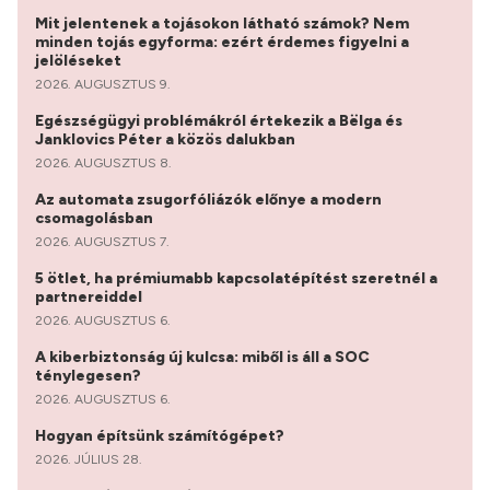
Mit jelentenek a tojásokon látható számok? Nem
minden tojás egyforma: ezért érdemes figyelni a
jelöléseket
2026. AUGUSZTUS 9.
Egészségügyi problémákról értekezik a Bëlga és
Janklovics Péter a közös dalukban
2026. AUGUSZTUS 8.
Az automata zsugorfóliázók előnye a modern
csomagolásban
2026. AUGUSZTUS 7.
5 ötlet, ha prémiumabb kapcsolatépítést szeretnél a
partnereiddel
2026. AUGUSZTUS 6.
A kiberbiztonság új kulcsa: miből is áll a SOC
ténylegesen?
2026. AUGUSZTUS 6.
Hogyan építsünk számítógépet?
2026. JÚLIUS 28.