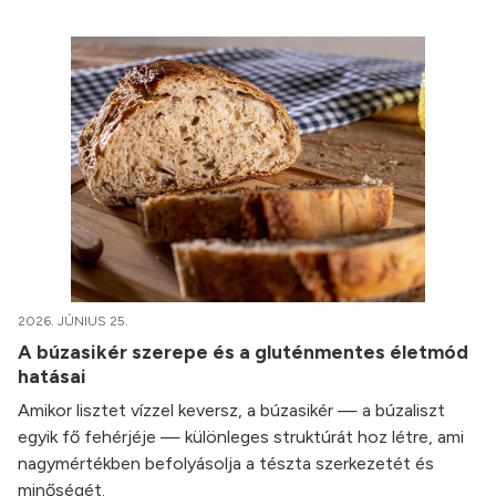
2026. JÚNIUS 25.
A búzasikér szerepe és a gluténmentes életmód
hatásai
Amikor lisztet vízzel keversz, a búzasikér — a búzaliszt
egyik fő fehérjéje — különleges struktúrát hoz létre, ami
nagymértékben befolyásolja a tészta szerkezetét és
minőségét.