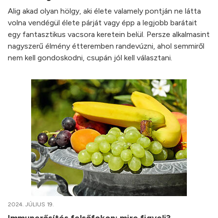
Alig akad olyan hölgy, aki élete valamely pontján ne látta
volna vendégül élete párját vagy épp a legjobb barátait
egy fantasztikus vacsora keretein belül. Persze alkalmasint
nagyszerű élmény étteremben randevúzni, ahol semmiről
nem kell gondoskodni, csupán jól kell választani.
2024. JÚLIUS 19.
Immunerősítés felsőfokon: mire figyelj?