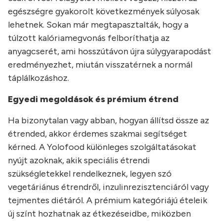
egészségre gyakorolt következmények súlyosak
lehetnek. Sokan már megtapasztalták, hogy a
túlzott kalóriamegvonás felboríthatja az
anyagcserét, ami hosszútávon újra súlygyarapodást
eredményezhet, miután visszatérnek a normál
táplálkozáshoz.
Egyedi megoldások és prémium étrend
Ha bizonytalan vagy abban, hogyan állítsd össze az
étrended, akkor érdemes szakmai segítséget
kérned. A Yolofood különleges szolgáltatásokat
nyújt azoknak, akik speciális étrendi
szükségletekkel rendelkeznek, legyen szó
vegetáriánus étrendről, inzulinrezisztenciáról vagy
tejmentes diétáról. A prémium kategóriájú ételeik
új színt hozhatnak az étkezéseidbe, miközben