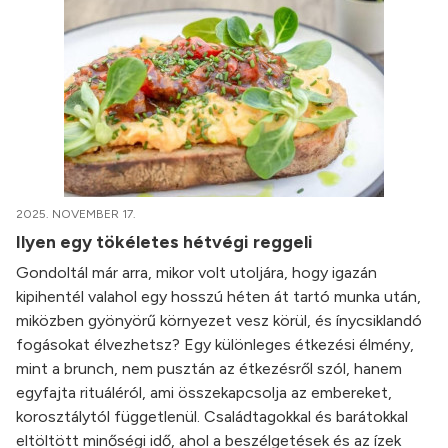
2025. NOVEMBER 17.
Ilyen egy tökéletes hétvégi reggeli
Gondoltál már arra, mikor volt utoljára, hogy igazán
kipihentél valahol egy hosszú héten át tartó munka után,
miközben gyönyörű környezet vesz körül, és ínycsiklandó
fogásokat élvezhetsz? Egy különleges étkezési élmény,
mint a brunch, nem pusztán az étkezésről szól, hanem
egyfajta rituáléról, ami összekapcsolja az embereket,
korosztálytól függetlenül. Családtagokkal és barátokkal
eltöltött minőségi idő, ahol a beszélgetések és az ízek