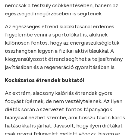
nemcsak a testsúly csökkentésében, hanem az
egészséged megőrzésében is segítenek.
Az egészséges étrend kialakításánál érdemes
figyelembe venni a sportolókat is, akiknek
különösen fontos, hogy az energiaszükségletük
összhangban legyen a fizikai aktivitásukkal. A
kiegyensúlyozott étrend segíthet a teljesítmény
javításában és a regeneráció gyorsításában is.
Kockázatos étrendek buktatói
Az extrém, alacsony kalóriás étrendek gyors
fogyást ígérnek, de nem veszélytelenek. Az ilyen
diéták során a szervezet fontos tápanyagok
hiányával nézhet szembe, ami hosszú távon káros
hatásokkal is járhat. Javasolt, hogy ilyen diétákat
csak orvosi felügyelet mellett végezz, hiszen az