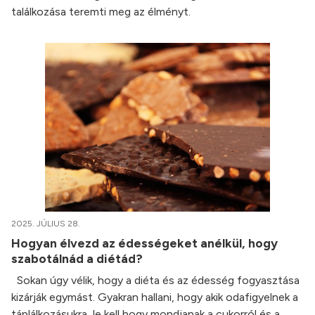
találkozása teremti meg az élményt.
2025. JÚLIUS 28.
Hogyan élvezd az édességeket anélkül, hogy
szabotálnád a diétád?
Sokan úgy vélik, hogy a diéta és az édesség fogyasztása
kizárják egymást. Gyakran hallani, hogy akik odafigyelnek a
táplálkozásukra, le kell hogy mondjanak a cukorról és a