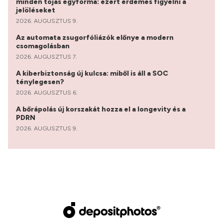
minden tojás egyforma: ezért érdemes figyelni a
jelöléseket
2026. AUGUSZTUS 9.
Az automata zsugorfóliázók előnye a modern
csomagolásban
2026. AUGUSZTUS 7.
A kiberbiztonság új kulcsa: miből is áll a SOC
ténylegesen?
2026. AUGUSZTUS 6.
A bőrápolás új korszakát hozza el a longevity és a
PDRN
2026. AUGUSZTUS 9.