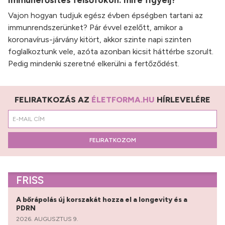
Vajon hogyan tudjuk egész évben épségben tartani az
immunrendszerünket? Pár évvel ezelőtt, amikor a
koronavírus-járvány kitört, akkor szinte napi szinten
foglalkoztunk vele, azóta azonban kicsit háttérbe szorult.
Pedig mindenki szeretné elkerülni a fertőződést.
FELIRATKOZÁS AZ
ÉLETFORMA.HU
HÍRLEVELÉRE
FELIRATKOZOM
FRISS
A bőrápolás új korszakát hozza el a longevity és a
PDRN
2026. AUGUSZTUS 9.