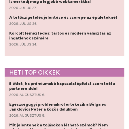
Ismerkedj meg a legjobb webkamerákkal
2026. JÚLIUS 27.
A tetőszigetelés jelentése és szerepe az épületeknél
2026. JÚLIUS 26.
Korcolt lemezfedés: tartós és modern választás az
ingatlanok számára
2026. JÚLIUS 24.
HETI TOP CIKKEK
5 ötlet, ha prémiumabb kapcsolatépítést szeretnél a
partnereiddel
2026. AUGUSZTUS 6.
Egészségügyi problémákról értekezik a Bëlga és
Janklovics Péter a közös dalukban
2026. AUGUSZTUS 8.
Mit jelentenek a tojásokon látható számok? Nem