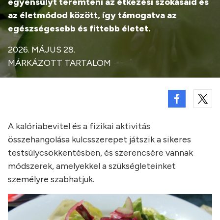
egyensúlyt teremteni az étkezési szokásaid és
az életmódod között, így támogatva az
egészségesebb és fittebb életet.
2026. MÁJUS 28.
MÁRKÁZOTT TARTALOM
A kalóriabevitel és a fizikai aktivitás
összehangolása kulcsszerepet játszik a sikeres
testsúlycsökkentésben, és szerencsére vannak
módszerek, amelyekkel a szükségleteinket
személyre szabhatjuk.