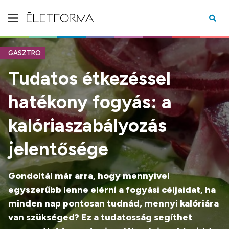
GASZTRO
Tudatos étkezéssel
hatékony fogyás: a
kalóriaszabályozás
jelentősége
Gondoltál már arra, hogy mennyivel
egyszerűbb lenne elérni a fogyási céljaidat, ha
minden nap pontosan tudnád, mennyi kalóriára
van szükséged? Ez a tudatosság segíthet