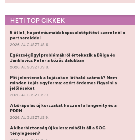
HETI TOP CIKKEK
5 ötlet, ha prémiumabb kapcsolatépítést szeretnél a
partnereiddel
2026. AUGUSZTUS 6.
Egészségügyi problémákról értekezik a Bëlga és
Janklovics Péter a közös dalukban
2026. AUGUSZTUS 8.
Mit jelentenek a tojásokon látható számok? Nem
minden tojás egyforma: ezért érdemes figyelni a
jelöléseket
2026. AUGUSZTUS 9.
A bőrápolás új korszakát hozza el a longevity és a
PDRN
2026. AUGUSZTUS 9.
A kiberbiztonság új kulcsa: miből is áll a SOC
ténylegesen?