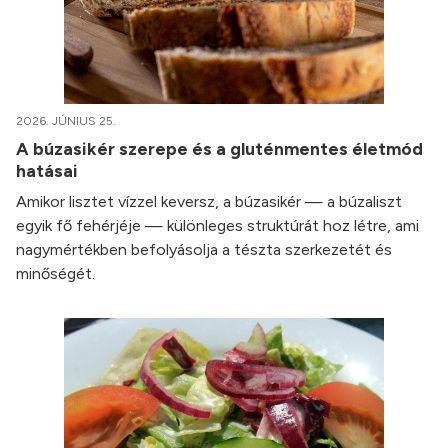
2026. JÚNIUS 25.
A búzasikér szerepe és a gluténmentes életmód
hatásai
Amikor lisztet vízzel keversz, a búzasikér — a búzaliszt
egyik fő fehérjéje — különleges struktúrát hoz létre, ami
nagymértékben befolyásolja a tészta szerkezetét és
minőségét.