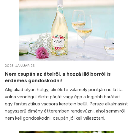
2025. JANUÁR 23.
Nem csupán az ételről, a hozzá illő borról is
érdemes gondoskodni!
Alig akad olyan hölgy, aki élete valamely pontján ne látta
volna vendégül élete párját vagy épp a legjobb barátait
egy fantasztikus vacsora keretein belül. Persze alkalmasint
nagyszerű élmény étteremben randevúzni, ahol semmiről
nem kell gondoskodni, csupán jól kell választani.