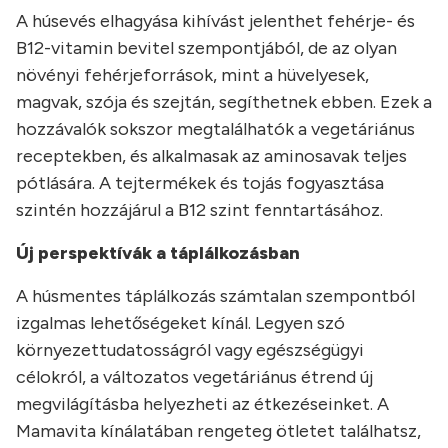
A húsevés elhagyása kihívást jelenthet fehérje- és
B12-vitamin bevitel szempontjából, de az olyan
növényi fehérjeforrások, mint a hüvelyesek,
magvak, szója és szejtán, segíthetnek ebben. Ezek a
hozzávalók sokszor megtalálhatók a vegetáriánus
receptekben, és alkalmasak az aminosavak teljes
pótlására. A tejtermékek és tojás fogyasztása
szintén hozzájárul a B12 szint fenntartásához.
Új perspektívák a táplálkozásban
A húsmentes táplálkozás számtalan szempontból
izgalmas lehetőségeket kínál. Legyen szó
környezettudatosságról vagy egészségügyi
célokról, a változatos vegetáriánus étrend új
megvilágításba helyezheti az étkezéseinket. A
Mamavita kínálatában rengeteg ötletet találhatsz,