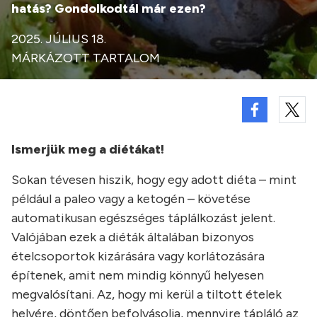
hatás? Gondolkodtál már ezen?
2025. JÚLIUS 18.
MÁRKÁZOTT TARTALOM
Ismerjük meg a diétákat!
Sokan tévesen hiszik, hogy egy adott diéta – mint
például a paleo vagy a ketogén – követése
automatikusan egészséges táplálkozást jelent.
Valójában ezek a diéták általában bizonyos
ételcsoportok kizárására vagy korlátozására
építenek, amit nem mindig könnyű helyesen
megvalósítani. Az, hogy mi kerül a tiltott ételek
helyére, döntően befolyásolja, mennyire tápláló az