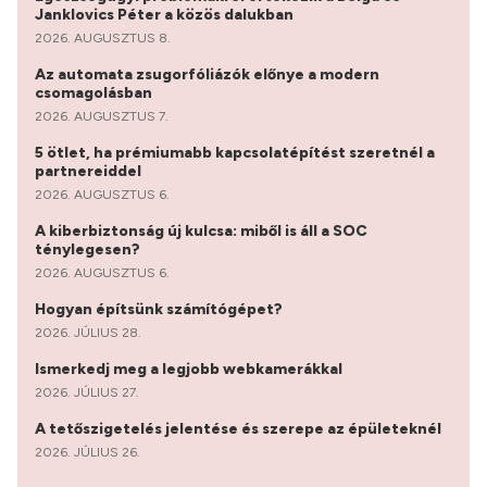
Janklovics Péter a közös dalukban
2026. AUGUSZTUS 8.
Az automata zsugorfóliázók előnye a modern
csomagolásban
2026. AUGUSZTUS 7.
5 ötlet, ha prémiumabb kapcsolatépítést szeretnél a
partnereiddel
2026. AUGUSZTUS 6.
A kiberbiztonság új kulcsa: miből is áll a SOC
ténylegesen?
2026. AUGUSZTUS 6.
Hogyan építsünk számítógépet?
2026. JÚLIUS 28.
Ismerkedj meg a legjobb webkamerákkal
2026. JÚLIUS 27.
A tetőszigetelés jelentése és szerepe az épületeknél
2026. JÚLIUS 26.