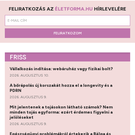
FELIRATKOZÁS AZ
ÉLETFORMA.HU
HÍRLEVELÉRE
FELIRATKOZOM
FRISS
Vállalkozás indítása: webáruház vagy fizikai bolt?
2026. AUGUSZTUS 10.
A bőrápolás új korszakát hozza el a longevity és a
PDRN
2026. AUGUSZTUS 9.
Mit jelentenek a tojásokon látható számok? Nem
minden tojás egyforma: ezért érdemes figyelni a
jelöléseket
2026. AUGUSZTUS 9.
Egészségügyi problémákról értekezik a Bëlga és