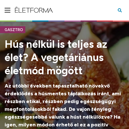
GASZTRO
Hús nélkül is teljes az
élet? A vegetáriánus
életmód mögött
Az utóbbi években tapasztalható növekvő
érdeklődés a húsmentes táplálkozás iránt, ami
részben etikai, részben pedig egészségügyi
megfontolásokból fakad. De vajon tényleg
egészségesebbé válunk a húst nélkülözve? Ha
igen, milyen módon érhető el ez a pozitív