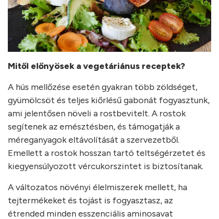
Mitől előnyösek a vegetáriánus receptek?
A hús mellőzése esetén gyakran több zöldséget,
gyümölcsöt és teljes kiőrlésű gabonát fogyasztunk,
ami jelentősen növeli a rostbevitelt. A rostok
segítenek az emésztésben, és támogatják a
méreganyagok eltávolítását a szervezetből.
Emellett a rostok hosszan tartó teltségérzetet és
kiegyensúlyozott vércukorszintet is biztosítanak.
A változatos növényi élelmiszerek mellett, ha
tejtermékeket és tojást is fogyasztasz, az
étrended minden esszenciális aminosavat