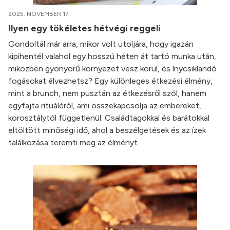
2025. NOVEMBER 17.
Ilyen egy tökéletes hétvégi reggeli
Gondoltál már arra, mikor volt utoljára, hogy igazán
kipihentél valahol egy hosszú héten át tartó munka után,
miközben gyönyörű környezet vesz körül, és ínycsiklandó
fogásokat élvezhetsz? Egy különleges étkezési élmény,
mint a brunch, nem pusztán az étkezésről szól, hanem
egyfajta rituáléról, ami összekapcsolja az embereket,
korosztálytól függetlenül. Családtagokkal és barátokkal
eltöltött minőségi idő, ahol a beszélgetések és az ízek
találkozása teremti meg az élményt.