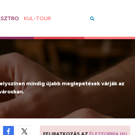
SZTRO
KUL-TOUR
helyszínen mindig újabb meglepetések várják az
ővárosban.
FELIRATKOZÁS AZ
ÉLETFORMA.HU