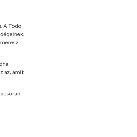
s. A Todo
ndégeinek.
, merész
néha
z az, amit
 vacsorán