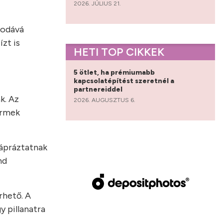
2026. JÚLIUS 21.
sodává
zt is
HETI TOP CIKKEK
5 ötlet, ha prémiumabb
kapcsolatépítést szeretnél a
partnereiddel
k. Az
2026. AUGUSZTUS 6.
ermek
kápráztatnak
nd
rhető. A
y pillanatra