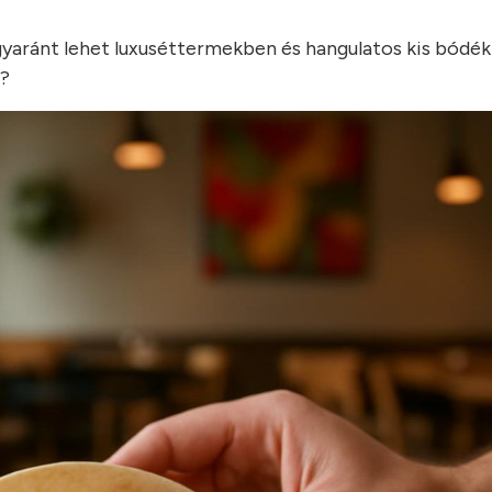
egyaránt lehet luxuséttermekben és hangulatos kis bódé
t?