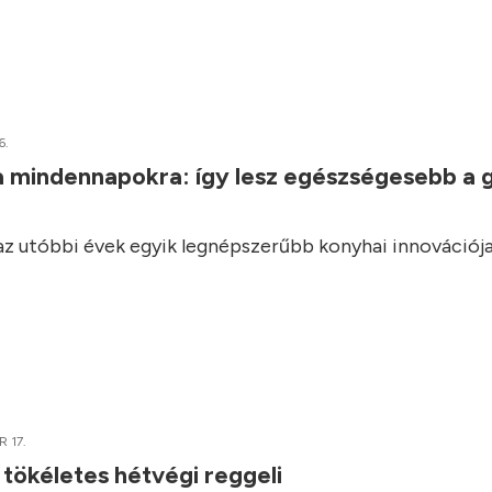
6.
a mindennapokra: így lesz egészségesebb a 
 az utóbbi évek egyik legnépszerűbb konyhai innovációja
 17.
 tökéletes hétvégi reggeli