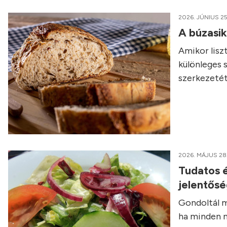
2026. JÚNIUS 25
A búzasi
Amikor liszt
különleges 
szerkezetét
2026. MÁJUS 28
Tudatos é
jelentős
Gondoltál m
ha minden n