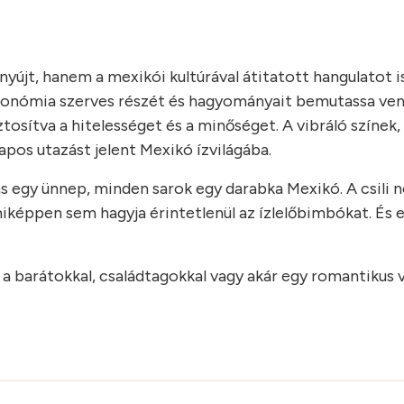
jt, hanem a mexikói kultúrával átitatott hangulatot i
ztronómia szerves részét és hagyományait bemutassa ve
tosítva a hitelességet és a minőséget. A vibráló színek
pos utazást jelent Mexikó ízvilágába.
ás egy ünnep, minden sarok egy darabka Mexikó. A csili 
iképpen sem hagyja érintetlenül az ízlelőbimbókat. És e
y a barátokkal, családtagokkal vagy akár egy romantikus