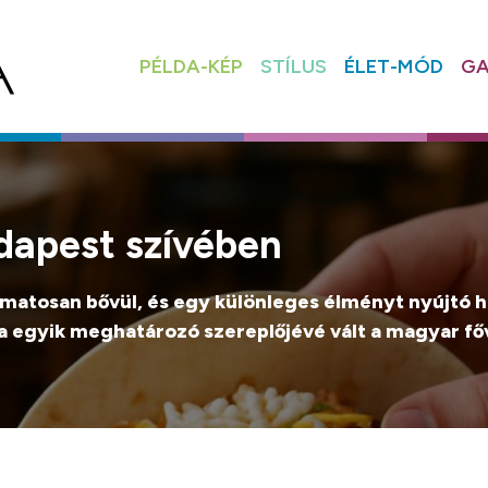
PÉLDA-KÉP
STÍLUS
ÉLET-MÓD
GA
udapest szívében
amatosan bővül, és egy különleges élményt nyújtó 
a egyik meghatározó szereplőjévé vált a magyar f