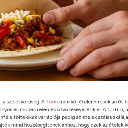
i: a széleskörűség. A
Todo
mexikói ételei híresek arról, 
yos és modern elemek ötvözésével érik el. A tortilla, 
nféle töltelékek variációja pedig az ételek széles skálájá
 sajtok mind hozzásegítenek ahhoz, hogy ezek az ételek k