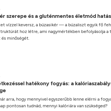
.
kér szerepe és a gluténmentes életmód hatá
et vízzel keversz, a búzasikér — a búzaliszt egyik fő fe
struktúrát hoz létre, ami nagymértékben befolyásolja a 
 és minőségét.
.
tkezéssel hatékony fogyás: a kalóriaszabál
ége
ár arra, hogy mennyivel egyszerűbb lenne elérni a fogyás
ap pontosan tudnád, mennyi kalóriára van szükséged?