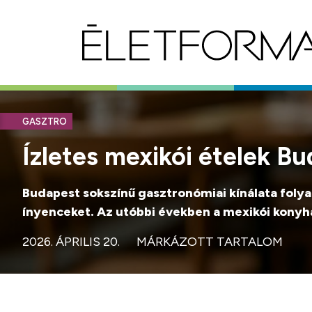
GASZTRO
Ízletes mexikói ételek B
Budapest sokszínű gasztronómiai kínálata foly
ínyenceket. Az utóbbi években a mexikói konyh
2026. ÁPRILIS 20.
MÁRKÁZOTT TARTALOM