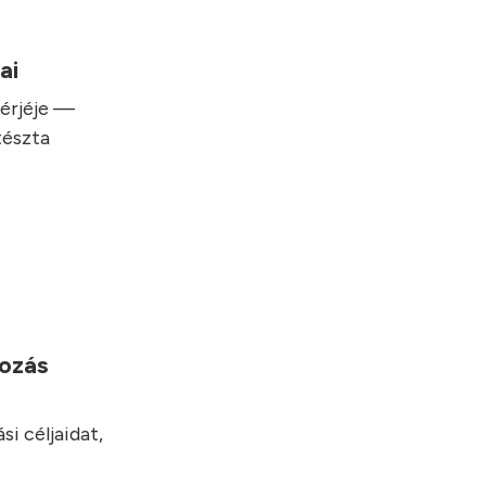
sai
hérjéje —
tészta
yozás
i céljaidat,