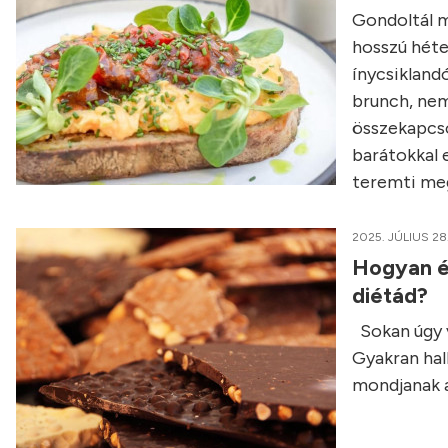
Gondoltál má
hosszú héte
ínycsikland
brunch, nem
összekapcso
barátokkal e
teremti meg
2025. JÚLIUS 28
Hogyan é
diétád?
Sokan úgy v
Gyakran hall
mondjanak a