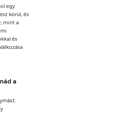
hol egy
sz körül, és
, mint a
ami
kkal és
alálkozása
lnád a
gymást.
gy