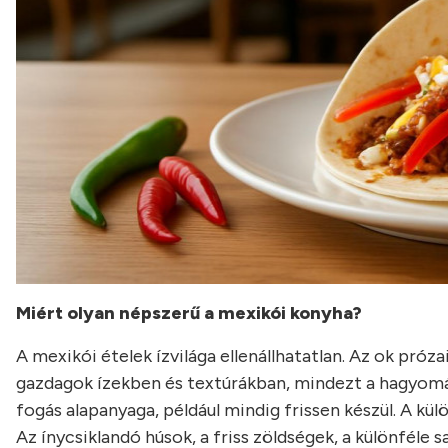
Miért olyan népszerű a mexikói konyha?
A mexikói ételek ízvilága ellenállhatatlan. Az ok próza
gazdagok ízekben és textúrákban, mindezt a hagyomán
fogás alapanyaga, például mindig frissen készül. A külö
Az ínycsiklandó húsok, a friss zöldségek, a különféle