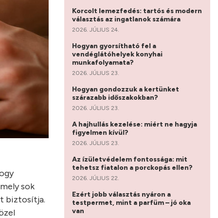
Korcolt lemezfedés: tartós és modern
választás az ingatlanok számára
2026. JÚLIUS 24.
Hogyan gyorsítható fel a
vendéglátóhelyek konyhai
munkafolyamata?
2026. JÚLIUS 23.
Hogyan gondozzuk a kertünket
szárazabb időszakokban?
2026. JÚLIUS 23.
A hajhullás kezelése: miért ne hagyja
figyelmen kívül?
2026. JÚLIUS 23.
Az ízületvédelem fontossága: mit
tehetsz fiatalon a porckopás ellen?
hogy
2026. JÚLIUS 22.
amely sok
Ezért jobb választás nyáron a
t biztosítja.
testpermet, mint a parfüm – jó oka
van
özel