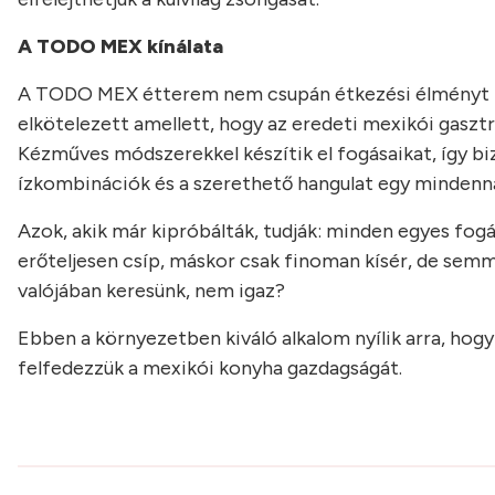
A TODO MEX kínálata
A TODO MEX étterem nem csupán étkezési élményt nyú
elkötelezett amellett, hogy az eredeti mexikói gas
Kézműves módszerekkel készítik el fogásaikat, így biz
ízkombinációk és a szerethető hangulat egy mindenna
Azok, akik már kipróbálták, tudják: minden egyes fog
erőteljesen csíp, máskor csak finoman kísér, de semm
valójában keresünk, nem igaz?
Ebben a környezetben kiváló alkalom nyílik arra, hog
felfedezzük a mexikói konyha gazdagságát.