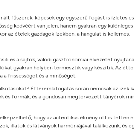
nált fűszerek, képesek egy egyszerű fogást is ízletes c
ősség kedvéért van jelen, hanem gyakran egy különleges í
kor az ételek gazdagok ízekben, a hangulat is kellemes.
sili és a sajtok, valódi gasztronómiai élvezetet nyújtana
alókat gyakran helyben termesztik vagy készítik. Az étt
a a frissességet és a minőséget.
s alkotásokat? Étteremlátogatás során nemcsak az ízek 
nek és formák, és a gondosan megtervezett tányérok mi
elképzelhető, hogy az autentikus élmény ott is tetten é
ek, illatok és látványok harmóniájával találkozunk, és eg