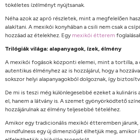
tökéletes ízélményt nyújtsanak.
Néha azok az apró részletek, mint a megfelelően hasz
alakítani. A mexikói konyhában a csili nem csak a csíp
hozzáad az ételekhez. Egy
mexikói étterem
foglalása
Trilógiák világa: alapanyagok, ízek, élmény
A mexikói fogások központi elemei, mint a tortilla, a c
autentikus élményhez az is hozzájárul, hogy a hozzáv
sokszor helyi alapanyagokból dolgoznak, így biztosítv
De mi is teszi még különlegesebbé ezeket a kulinári
el, hanem a látvány is. A szemet gyönyörködtető szí
hozzájárulnak az élmény teljesebbé tételéhez.
Amikor egy tradicionális mexikói étteremben járunk, 
mindfulness egy új dimenzióját élhetjük meg, amikor íz
elfelejthetjük a külvilág zsongását.