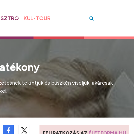
SZTRO
KUL-TOUR
hatékony
tesnek tekintjük és büszkén viseljük, akárcsak
el.
FELIRATKOZÁS AZ
ÉLETFORMA.HU