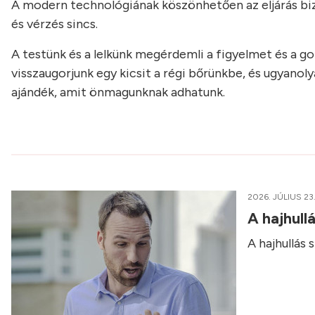
A modern technológiának köszönhetően az eljárás bi
és vérzés sincs.
A testünk és a lelkünk megérdemli a figyelmet és a g
visszaugorjunk egy kicsit a régi bőrünkbe, és ugyano
ajándék, amit önmagunknak adhatunk.
2026. JÚLIUS 23
A hajhull
A hajhullás