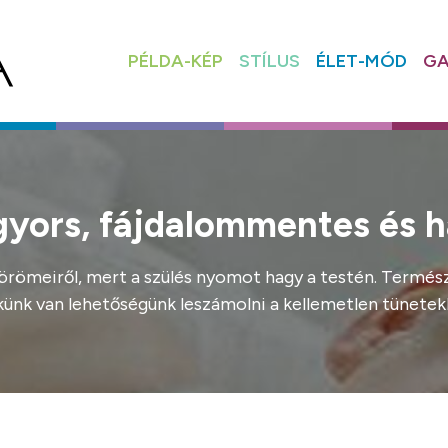
PÉLDA-KÉP
STÍLUS
ÉLET-MÓD
GA
 gyors, fájdalommentes és 
örömeiről, mert a szülés nyomot hagy a testén. Természe
ünk van lehetőségünk leszámolni a kellemetlen tünetekk