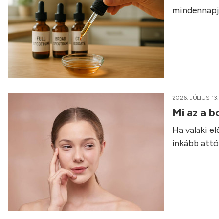
mindennapja
2026. JÚLIUS 13.
Mi az a b
Ha valaki e
inkább attól