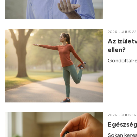
2026. JÚLIUS 22
Az ízület
ellen?
Gondoltál-e
2026. JÚLIUS 16.
Egészség
Sokan keres