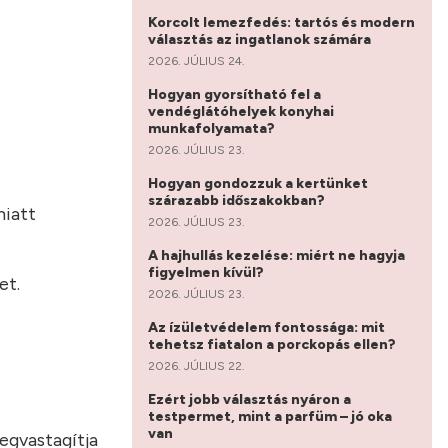
Korcolt lemezfedés: tartós és modern
választás az ingatlanok számára
2026. JÚLIUS 24.
Hogyan gyorsítható fel a
vendéglátóhelyek konyhai
munkafolyamata?
2026. JÚLIUS 23.
Hogyan gondozzuk a kertünket
szárazabb időszakokban?
miatt
2026. JÚLIUS 23.
A hajhullás kezelése: miért ne hagyja
figyelmen kívül?
et.
2026. JÚLIUS 23.
Az ízületvédelem fontossága: mit
tehetsz fiatalon a porckopás ellen?
2026. JÚLIUS 22.
Ezért jobb választás nyáron a
testpermet, mint a parfüm – jó oka
van
megvastagítja