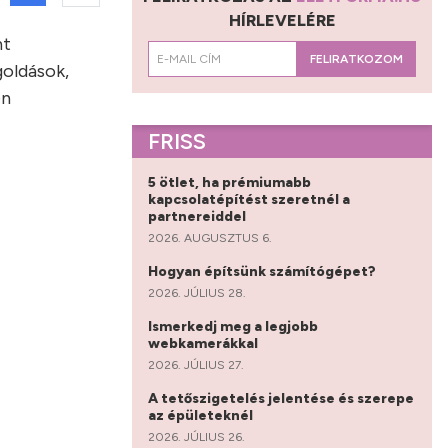
HÍRLEVELÉRE
nt
FELIRATKOZOM
oldások,
en
FRISS
5 ötlet, ha prémiumabb
kapcsolatépítést szeretnél a
partnereiddel
2026. AUGUSZTUS 6.
Hogyan építsünk számítógépet?
2026. JÚLIUS 28.
Ismerkedj meg a legjobb
webkamerákkal
2026. JÚLIUS 27.
A tetőszigetelés jelentése és szerepe
az épületeknél
2026. JÚLIUS 26.