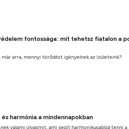
.
védelem fontossága: mit tehetsz fiatalon a 
 már arra, mennyi törődést igényelnek az ízületeink?
 és harmónia a mindennapokban
nek valami olyasmit, ami segít harmonikusabbá tenni a