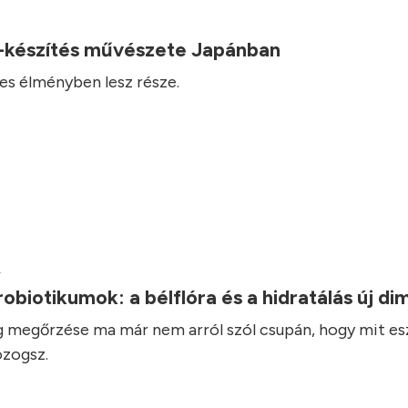
-készítés művészete Japánban
es élményben lesz része.
.
robiotikumok: a bélflóra és a hidratálás új d
 megőrzése ma már nem arról szól csupán, hogy mit es
zogsz.