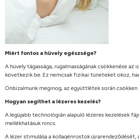
Miért fontos a hüvely egészsége?
A hüvely tágassága, rugalmasságának csökkenése az idő
következik be. Ez nemcsak fizikai tüneteket okoz, ha
Önbizalmunk meginog, az együttlétek során csökken 
Hogyan segíthet a lézeres kezelés?
A legújabb technológián alapuló lézeres kezelések fáj
mellékhatásuk nincs.
A lézer stimulálja a kollagénrostok újrarendeződését,