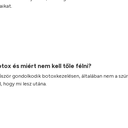
ikat.
otox és miért nem kell tőle félni?
lőször gondolkodik botoxkezelésen, általában nem a szúr
, hogy mi lesz utána.