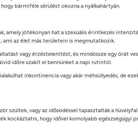
l, hogy bármiféle sérülést okozna a nyálkahártyán.
k, amely jótékonyan hat a szexuális érintkezés intenzitá
ami az élet más területein is megmutatkozik.
ltatást vagy érzéstelenítést, és mindössze egy órát ve
övid időre szakít el bennünket a napi rutintól.
alakulhat inkontinencia vagy akár méhsüllyedés, de eze
zör szültek, vagy az idősödéssel tapasztalták a hüvelyfal
etnék kockáztatni, hogy idővel komolyabb egészségügyi 