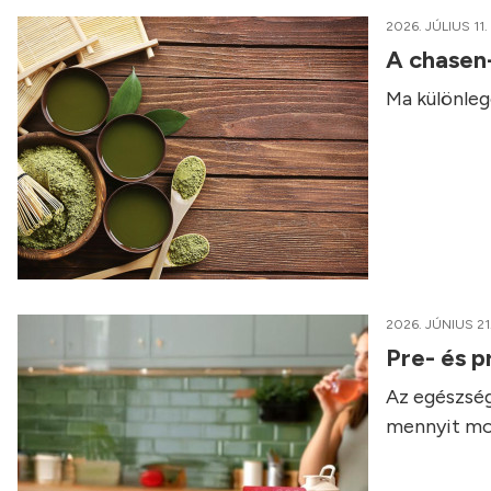
2026. JÚLIUS 11.
A chasen
Ma különleg
2026. JÚNIUS 21
Pre- és p
Az egészség
mennyit mo