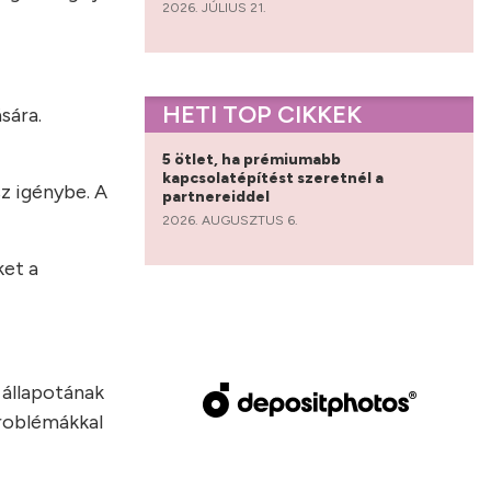
2026. JÚLIUS 21.
HETI TOP CIKKEK
sára.
5 ötlet, ha prémiumabb
kapcsolatépítést szeretnél a
sz igénybe. A
partnereiddel
2026. AUGUSZTUS 6.
ket a
 állapotának
problémákkal