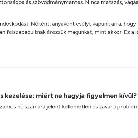
ztonságos és szövődménymentes. Nincs metszés, vágás, 
ondoskodást. Nőként, anyaként esélyt kapunk arra, hogy
lyan felszabadultnak érezzük magunkat, mint akkor. Ez a
.
ás kezelése: miért ne hagyja figyelmen kívül
 számos nő számára jelent kellemetlen és zavaró problém