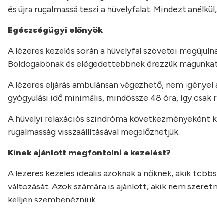
és újra rugalmassá teszi a hüvelyfalat. Mindezt anélkü
Egészségügyi előnyök
A lézeres kezelés során a hüvelyfal szövetei megújulna
Boldogabbnak és elégedettebbnek érezzük magunkat, 
A lézeres eljárás ambulánsan végezhető, nem igényel a
gyógyulási idő minimális, mindössze 48 óra, így csak r
A hüvelyi relaxációs szindróma következményeként ki
rugalmasság visszaállításával megelőzhetjük.
Kinek ajánlott megfontolni a kezelést?
A lézeres kezelés ideális azoknak a nőknek, akik többs
változását. Azok számára is ajánlott, akik nem szer
kelljen szembenézniük.