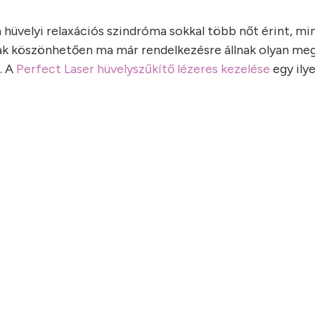
hüvelyi relaxációs szindróma sokkal több nőt érint, mi
 köszönhetően ma már rendelkezésre állnak olyan meg
. A
Perfect Laser hüvelyszűkítő lézeres kezelése
egy ily