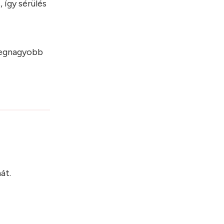
így sérülés
 legnagyobb
?
át.