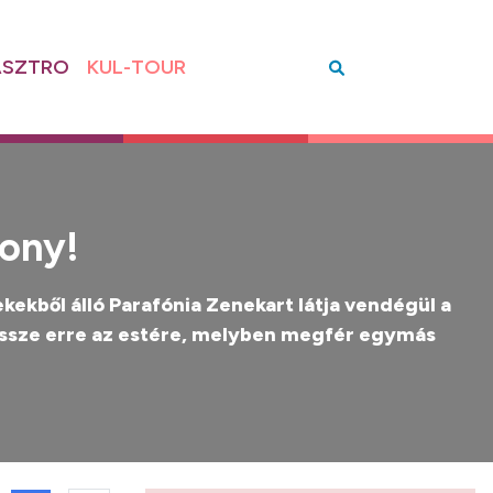
SZTRO
KUL-TOUR
sony!
kekből álló Parafónia Zenekart látja vendégül a
 össze erre az estére, melyben megfér egymás