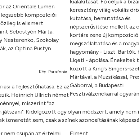
kialakítását. Fő céljuk a bizá
ör az Orientale Lumen
keresztény világ vokális ö
ne legszebb kompozíciói
kutatása, bemutatása és
özileg is elismert
népszerűsítése mellett az 
 mint Sebestyén Márta,
kortárs zene új kompozíció
ny Nesterenko, Szokolay
megszólaltatása és a magyar
ák, az Optina Pustyn
hagyomány - Liszt, Bartók, 
Ligeti - ápolása. Énekeltek
között a King's Singers-sze
Kép: Parafonia
Mártával, a Muzsikással, Pre
Gáborral, a Budapesti
si a fejlesztőhatása. Ez az
Fesztiválzenekarral egyarán
zik. Heinrich Ullrich német
ménnyel, miszerint "az
játszani". Kidolgozott egy olyan módszert, amely nem 
 ismeretét sem, csak a színek azonosításának képessé
er nem csupán az értelmi
Elment…