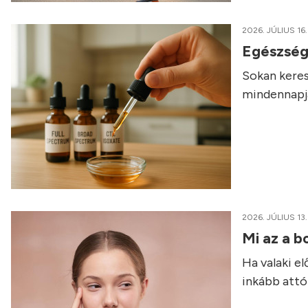
2026. JÚLIUS 16.
Egészség
Sokan keres
mindennapja
2026. JÚLIUS 13.
Mi az a b
Ha valaki e
inkább attól