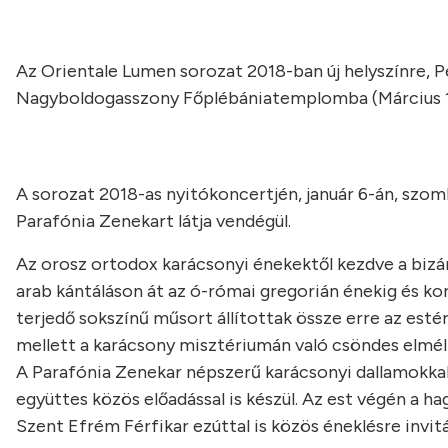
Az Orientale Lumen sorozat 2018-ban új helyszínre, P
Nagyboldogasszony Főplébániatemplomba (Március 15.
A sorozat 2018-as nyitókoncertjén, január 6-án, szo
Parafónia Zenekart látja vendégül.
Az orosz ortodox karácsonyi énekektől kezdve a bizá
arab kántáláson át az ó-római gregorián énekig és k
terjedő sokszínű műsort állítottak össze erre az es
mellett a karácsony misztériumán való csöndes elmélk
A Parafónia Zenekar népszerű karácsonyi dallamokkal 
együttes közös előadással is készül. Az est végén a 
Szent Efrém Férfikar ezúttal is közös éneklésre invitá