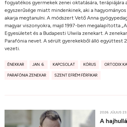
fogyatékos gyermekek zenei oktatására, terápiájára 
egyszerűsége miatt mindenkinek, aki a hagyományos 
akarja megtanulni. A módszert Vető Anna gyógypedag
magyar viszonyokra, majd 1997-ben megalapította „A
Egyesületet és a Budapesti Ulwila zenekart. A zenekar
Parafónia nevet. A sérült gyerekekből álló együttest
vezeti.
ÉNEKKAR
JAN. 6.
KAPCSOLAT
KÓRUS
ORTODIX K
PARAFÓNIA ZENEKAR
SZENT EFRÉM FÉRFIKAR
2026. JÚLIUS 23
A hajhull