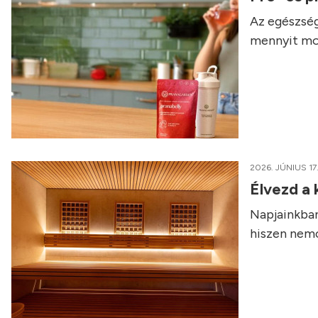
Az egészség
mennyit mo
2026. JÚNIUS 17
Élvezd a
Napjainkban
hiszen nemcs