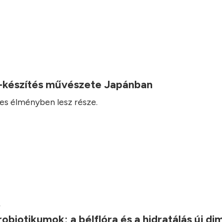
-készítés művészete Japánban
es élményben lesz része.
.
robiotikumok: a bélflóra és a hidratálás új d