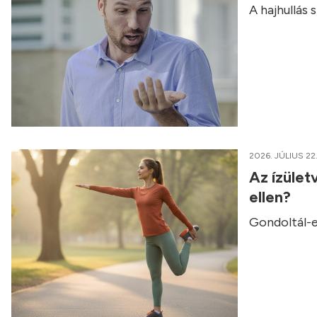
A hajhullás
2026. JÚLIUS 22
Az ízület
ellen?
Gondoltál-e