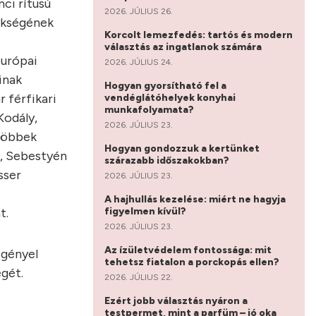
nci rítusú
2026. JÚLIUS 26.
rökségének
Korcolt lemezfedés: tartós és modern
választás az ingatlanok számára
európai
2026. JÚLIUS 24.
inak
Hogyan gyorsítható fel a
 férfikari
vendéglátóhelyek konyhai
munkafolyamata?
Kodály,
2026. JÚLIUS 23.
 többek
Hogyan gondozzuk a kertünket
l, Sebestyén
szárazabb időszakokban?
sser
2026. JÚLIUS 23.
A hajhullás kezelése: miért ne hagyja
figyelmen kívül?
t.
2026. JÚLIUS 23.
Az ízületvédelem fontossága: mit
igényel
tehetsz fiatalon a porckopás ellen?
gét.
2026. JÚLIUS 22.
Ezért jobb választás nyáron a
testpermet, mint a parfüm – jó oka