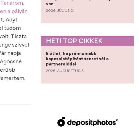
…Tanárom,
van
n a pályán.
2026. JÚLIUS 21.
t, Adyt
el tudom
olt. Tiszta
HETI TOP CIKKEK
yenge szívvel
ár napja
5 ötlet, ha prémiumabb
kapcsolatépítést szeretnél a
 Agócsné
partnereiddel
zerűbb
2026. AUGUSZTUS 6.
 ismertem.
?