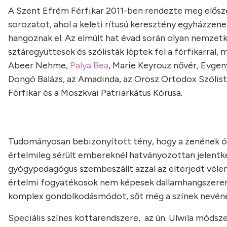
A Szent Efrém Férfikar 2011-ben rendezte meg elősz
sorozatot, ahol a keleti rítusú keresztény egyházze
hangoznak el. Az elmúlt hat évad során olyan nemzetk
sztáregyüttesek és szólisták léptek fel a férfikarral,
Abeer Nehme,
Palya Bea
, Marie Keyrouz nővér, Evge
Dongó Balázs, az Amadinda, az Orosz Ortodox Szólist
Férfikar és a Moszkvai Patriarkátus Kórusa.
Tudományosan bebizonyított tény, hogy a zenének óriá
értelmileg sérült embereknél hatványozottan jelentke
gyógypedagógus szembeszállt azzal az elterjedt véle
értelmi fogyatékosok nem képesek dallamhangszeren 
komplex gondolkodásmódot, sőt még a színek nevének
Speciális színes kottarendszere, az ún. Ulwila módsz