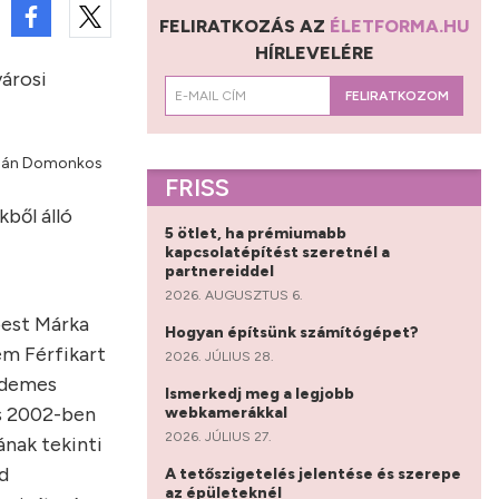
FELIRATKOZÁS AZ
ÉLETFORMA.HU
HÍRLEVELÉRE
városi
FELIRATKOZOM
Orbán Domonkos
FRISS
kből álló
5 ötlet, ha prémiumabb
kapcsolatépítést szeretnél a
partnereiddel
2026. AUGUSZTUS 6.
est Márka
Hogyan építsünk számítógépet?
ém Férfikart
2026. JÚLIUS 28.
rdemes
Ismerkedj meg a legjobb
s 2002-ben
webkamerákkal
2026. JÚLIUS 27.
ának tekinti
d
A tetőszigetelés jelentése és szerepe
az épületeknél