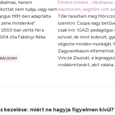
alkalmas, hanem
Elment örökre… Váratlanul
kottát nem tudja, vagy nem
mentorom, segítőm volt eze
ógus 1991-ben adaptálta
Tőle tanultam meg Móriczo
 zene mindenkié”
szeretni. Csupa nagy betűv
 2003-ban vette fel a
csak írni: IGAZI pedagógus v
 2004 óta Fabényi Réka
szívvel, de mint kiderült, g
végezte minden munkáját. P
Zagyvarékason eltemettük
Vincze Zsuzsát, a legnagys
ARÁCSONY
irodalomtanárt, akit valaha
.
ás kezelése: miért ne hagyja figyelmen kívül