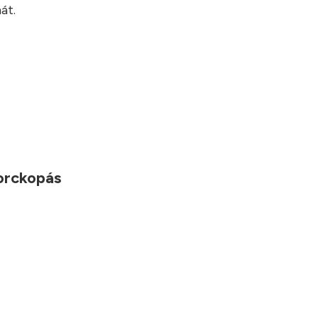
át.
porckopás