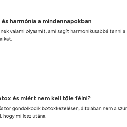
 és harmónia a mindennapokban
nek valami olyasmit, ami segít harmonikusabbá tenni a
ikat.
otox és miért nem kell tőle félni?
lőször gondolkodik botoxkezelésen, általában nem a szúr
, hogy mi lesz utána.