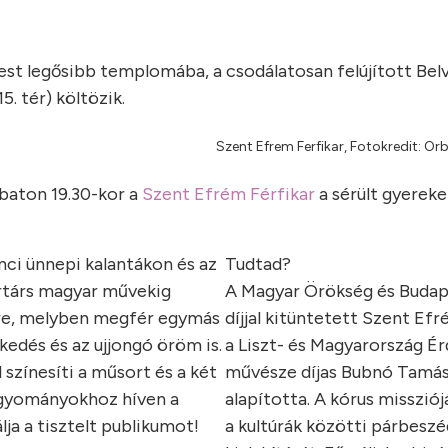
est legősibb templomába, a csodálatosan felújított Bel
 tér) költözik.
Szent Efrem Ferfikar, Fotokredit: 
mbaton 19.30-kor a
Szent Efrém Férfikar
a sérült gyereke
nci ünnepi kalantákon és az
Tudtad?
ortárs magyar művekig
A Magyar Örökség és Budap
tére, melyben megfér egymás
díjjal kitüntetett Szent Efr
edés és az ujjongó öröm is.
a Liszt- és Magyarország É
színesíti a műsort és a két
művésze díjas Bubnó Tamá
hagyományokhoz híven a
alapította. A kórus missziój
lja a tisztelt publikumot!
a kultúrák közötti párbeszé