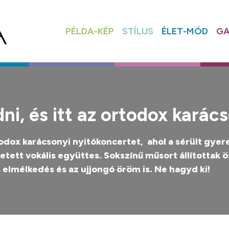
PÉLDA-KÉP
STÍLUS
ÉLET-MÓD
GA
ni, és itt az ortodox karác
odox karácsonyi nyitókoncertet, ahol a sérült gyere
etett vokális együttes. Sokszínű műsort állítottak
elmélkedés és az ujjongó öröm is. Ne hagyd ki!