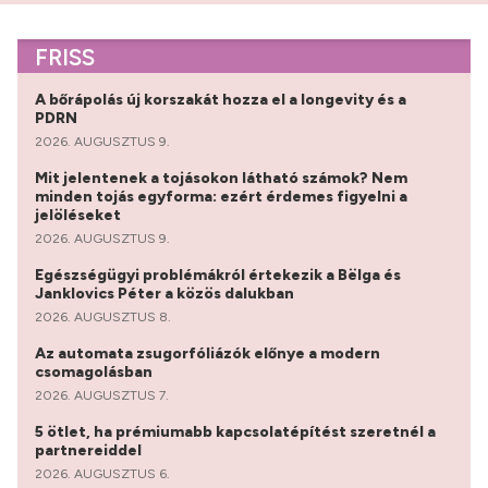
FRISS
A bőrápolás új korszakát hozza el a longevity és a
PDRN
2026. AUGUSZTUS 9.
Mit jelentenek a tojásokon látható számok? Nem
minden tojás egyforma: ezért érdemes figyelni a
jelöléseket
2026. AUGUSZTUS 9.
Egészségügyi problémákról értekezik a Bëlga és
Janklovics Péter a közös dalukban
2026. AUGUSZTUS 8.
Az automata zsugorfóliázók előnye a modern
csomagolásban
2026. AUGUSZTUS 7.
5 ötlet, ha prémiumabb kapcsolatépítést szeretnél a
partnereiddel
2026. AUGUSZTUS 6.