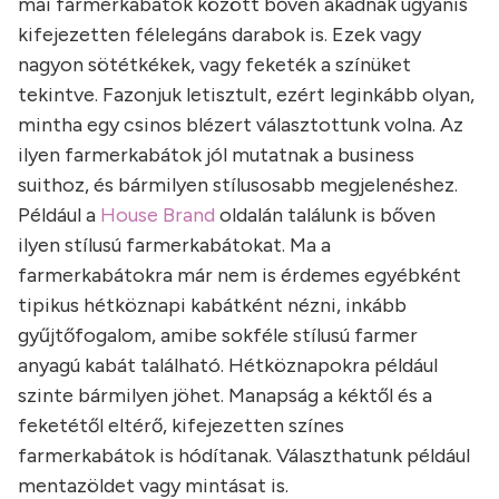
mai farmerkabátok között bőven akadnak ugyanis
kifejezetten félelegáns darabok is. Ezek vagy
nagyon sötétkékek, vagy feketék a színüket
tekintve. Fazonjuk letisztult, ezért leginkább olyan,
mintha egy csinos blézert választottunk volna. Az
ilyen farmerkabátok jól mutatnak a business
suithoz, és bármilyen stílusosabb megjelenéshez.
Például a
House Brand
oldalán találunk is bőven
ilyen stílusú farmerkabátokat. Ma a
farmerkabátokra már nem is érdemes egyébként
tipikus hétköznapi kabátként nézni, inkább
gyűjtőfogalom, amibe sokféle stílusú farmer
anyagú kabát található. Hétköznapokra például
szinte bármilyen jöhet. Manapság a kéktől és a
feketétől eltérő, kifejezetten színes
farmerkabátok is hódítanak. Választhatunk például
mentazöldet vagy mintásat is.