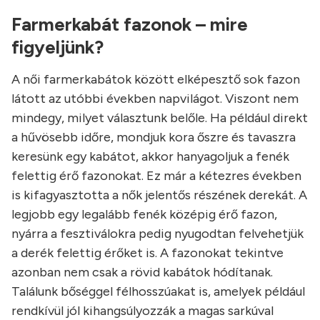
Farmerkabát fazonok – mire
figyeljünk?
A női farmerkabátok között elképesztő sok fazon
látott az utóbbi években napvilágot. Viszont nem
mindegy, milyet választunk belőle. Ha például direkt
a hűvösebb időre, mondjuk kora őszre és tavaszra
keresünk egy kabátot, akkor hanyagoljuk a fenék
felettig érő fazonokat. Ez már a kétezres években
is kifagyasztotta a nők jelentős részének derekát. A
legjobb egy legalább fenék középig érő fazon,
nyárra a fesztiválokra pedig nyugodtan felvehetjük
a derék felettig érőket is. A fazonokat tekintve
azonban nem csak a rövid kabátok hódítanak.
Találunk bőséggel félhosszúakat is, amelyek például
rendkívül jól kihangsúlyozzák a magas sarkúval