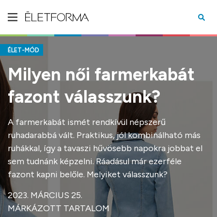
ÉLET-MÓD
Milyen női farmerkabát
fazont válasszunk?
A farmerkabát ismét rendkívül népszerű
ruhadarabbá vált. Praktikus, jól kombinálható más
ruhákkal, így a tavaszi hűvösebb napokra jobbat el
sem tudnánk képzelni. Ráadásul már ezerféle
fazont kapni belőle. Melyiket válasszunk?
2023. MÁRCIUS 25.
MÁRKÁZOTT TARTALOM