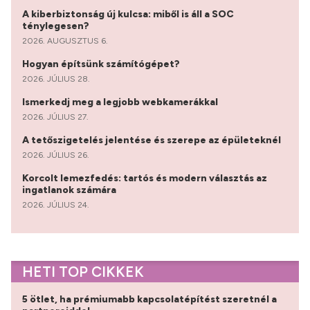
A kiberbiztonság új kulcsa: miből is áll a SOC
ténylegesen?
2026. AUGUSZTUS 6.
Hogyan építsünk számítógépet?
2026. JÚLIUS 28.
Ismerkedj meg a legjobb webkamerákkal
2026. JÚLIUS 27.
A tetőszigetelés jelentése és szerepe az épületeknél
2026. JÚLIUS 26.
Korcolt lemezfedés: tartós és modern választás az
ingatlanok számára
2026. JÚLIUS 24.
HETI TOP CIKKEK
5 ötlet, ha prémiumabb kapcsolatépítést szeretnél a