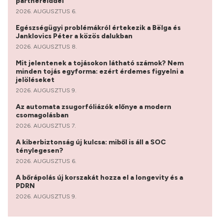
partnereiddel
2026. AUGUSZTUS 6.
Egészségügyi problémákról értekezik a Bëlga és
Janklovics Péter a közös dalukban
2026. AUGUSZTUS 8.
Mit jelentenek a tojásokon látható számok? Nem
minden tojás egyforma: ezért érdemes figyelni a
jelöléseket
2026. AUGUSZTUS 9.
Az automata zsugorfóliázók előnye a modern
csomagolásban
2026. AUGUSZTUS 7.
A kiberbiztonság új kulcsa: miből is áll a SOC
ténylegesen?
2026. AUGUSZTUS 6.
A bőrápolás új korszakát hozza el a longevity és a
PDRN
2026. AUGUSZTUS 9.