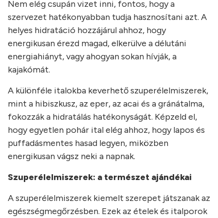
Nem elég csupán vizet inni, fontos, hogy a
szervezet hatékonyabban tudja hasznosítani azt. A
helyes hidratáció hozzájárul ahhoz, hogy
energikusan érezd magad, elkerülve a délutáni
energiahiányt, vagy ahogyan sokan hívják, a
kajakómát.
A különféle italokba keverhető szuperélelmiszerek,
mint a hibiszkusz, az eper, az acai és a gránátalma,
fokozzák a hidratálás hatékonyságát. Képzeld el,
hogy egyetlen pohár ital elég ahhoz, hogy lapos és
puffadásmentes hasad legyen, miközben
energikusan vágsz neki a napnak.
Szuperélelmiszerek: a természet ajándékai
A szuperélelmiszerek kiemelt szerepet játszanak az
egészségmegőrzésben. Ezek az ételek és italporok