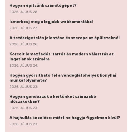
Hogyan építsünk számítógépet?
2026. JÚLIUS 28.
Ismerkedj meg a legjobb webkamerákkal
2026. JÚLIUS 27.
A tetőszigetelés jelentése és szerepe az épületeknél
2026. JÚLIUS 26.
Korcolt lemezfedés: tartós és modern választás az
ingatlanok számára
2026. JÚLIUS 24.
Hogyan gyorsítható fel a vendéglátóhelyek konyhai
munkafolyamata?
2026. JÚLIUS 23.
Hogyan gondozzuk a kertünket szárazabb
időszakokban?
2026. JÚLIUS 23.
A hajhullás kezelése: miért ne hagyja figyelmen kívül?
2026. JÚLIUS 23.