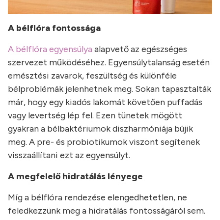
A bélflóra fontossága
A bélflóra egyensúlya
alapvető az egészséges
szervezet működéséhez. Egyensúlytalanság esetén
emésztési zavarok, feszültség és különféle
bélproblémák jelenhetnek meg. Sokan tapasztalták
már, hogy egy kiadós lakomát követően puffadás
vagy levertség lép fel. Ezen tünetek mögött
gyakran a bélbaktériumok diszharmóniája bújik
meg. A pre- és probiotikumok viszont segítenek
visszaállítani ezt az egyensúlyt.
A megfelelő hidratálás lényege
Míg a bélflóra rendezése elengedhetetlen, ne
feledkezzünk meg a hidratálás fontosságáról sem.