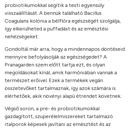
probiotikumokkal segítik a testi egyensúly
visszaállítását. A bennük található Bacillus
Coagulans kolónia a bélflóra egészségét szolgálja,
így elkerülheted a puffadást és az emésztési
nehézségeket.
Gondoltál már arra, hogy a mindennapos döntéseid
mennyire befolyásolják az egészségedet? A
Pranagarden szem előtt tartja ezt, és olyan
megoldásokat kínál, amik harmóniában vannak a
természet erőivel. Ezek a termékek vegán
összetevőket tartalmaznak, így azok számára is
elérhetőek, akik növényi alapú étrendet követnek.
Végső soron, a pre- és probiotikumokkal
gazdagított, szuperélelmiszereket tartalmazó
italporok képesek javítani az emésztést és az