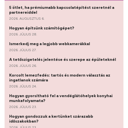
5 ötlet, ha prémiumabb kapcsolatépítést szeretnél a
partnereiddel
2026. AUGUSZTUS 6.
Hogyan építsünk számítógépet?
2026. JÚLIUS 28.
Ismerkedj meg a legjobb webkamerákkal
2026. JÚLIUS 27.
A tetőszigetelés jelentése és szerepe az épületeknél
2026. JÚLIUS 26.
Korcolt lemezfedés: tartós és modern választás az
ingatlanok számára
2026. JÚLIUS 24.
Hogyan gyorsítható fel a vendéglátóhelyek konyhai
munkafolyamata?
2026. JÚLIUS 23.
Hogyan gondozzuk a kertünket szárazabb
időszakokban?
2026. JÚLIUS 23.