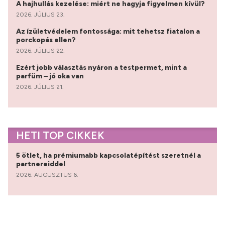
A hajhullás kezelése: miért ne hagyja figyelmen kívül?
2026. JÚLIUS 23.
Az ízületvédelem fontossága: mit tehetsz fiatalon a
porckopás ellen?
2026. JÚLIUS 22.
Ezért jobb választás nyáron a testpermet, mint a
parfüm – jó oka van
2026. JÚLIUS 21.
HETI TOP CIKKEK
5 ötlet, ha prémiumabb kapcsolatépítést szeretnél a
partnereiddel
2026. AUGUSZTUS 6.