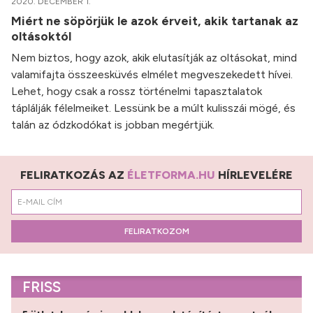
2020. DECEMBER 1.
Miért ne söpörjük le azok érveit, akik tartanak az
oltásoktól
Nem biztos, hogy azok, akik elutasítják az oltásokat, mind
valamifajta összeesküvés elmélet megveszekedett hívei.
Lehet, hogy csak a rossz történelmi tapasztalatok
táplálják félelmeiket. Lessünk be a múlt kulisszái mögé, és
talán az ódzkodókat is jobban megértjük.
FELIRATKOZÁS AZ
ÉLETFORMA.HU
HÍRLEVELÉRE
FELIRATKOZOM
FRISS