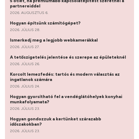
5 ötlet, ha prémiumabb kapcsolatépítést szeretnél a
partnereiddel
2026. AUGUSZTUS 6.
Hogyan építsünk számítógépet?
2026. JÚLIUS 28.
Ismerkedj meg a legjobb webkamerákkal
2026. JÚLIUS 27.
A tetőszigetelés jelentése és szerepe az épületeknél
2026. JÚLIUS 26.
Korcolt lemezfedés: tartós és modern választás az
ingatlanok számára
2026. JÚLIUS 24.
Hogyan gyorsítható fel a vendéglátóhelyek konyhai
munkafolyamata?
2026. JÚLIUS 23.
Hogyan gondozzuk a kertünket szárazabb
időszakokban?
2026. JÚLIUS 23.