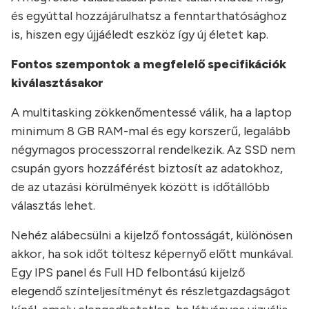
és egyúttal hozzájárulhatsz a fenntarthatósághoz
is, hiszen egy újjáéledt eszköz így új életet kap.
Fontos szempontok a megfelelő specifikációk
kiválasztásakor
A multitasking zökkenőmentessé válik, ha a laptop
minimum 8 GB RAM-mal és egy korszerű, legalább
négymagos processzorral rendelkezik. Az SSD nem
csupán gyors hozzáférést biztosít az adatokhoz,
de az utazási körülmények között is időtállóbb
választás lehet.
Nehéz alábecsülni a kijelző fontosságát, különösen
akkor, ha sok időt töltesz képernyő előtt munkával.
Egy IPS panel és Full HD felbontású kijelző
elegendő színteljesítményt és részletgazdagságot