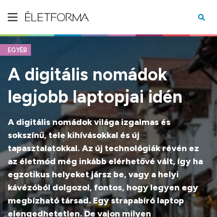
EGYÉB
A digitális nomádok
legjobb laptopjai idén
A digitális nomádok világa izgalmas és
sokszínű, tele kihívásokkal és új
tapasztalatokkal. Az új technológiák révén ez
az életmód még inkább elérhetővé vált, így ha
egzotikus helyeket jársz be, vagy a helyi
kávézóból dolgozol, fontos, hogy legyen egy
megbízható társad. Egy strapabíró laptop
elengedhetetlen. De vajon milyen