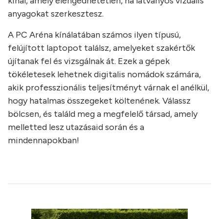
kínál, amely elengedhetetlen, ha látványos vizuális
anyagokat szerkesztesz.
A PC Aréna kínálatában számos ilyen típusú,
felújított laptopot találsz, amelyeket szakértők
újítanak fel és vizsgálnak át. Ezek a gépek
tökéletesek lehetnek digitalis nomádok számára,
akik professzionális teljesítményt várnak el anélkül,
hogy hatalmas összegeket költenének. Válassz
bölcsen, és találd meg a megfelelő társad, amely
melletted lesz utazásaid során és a
mindennapokban!