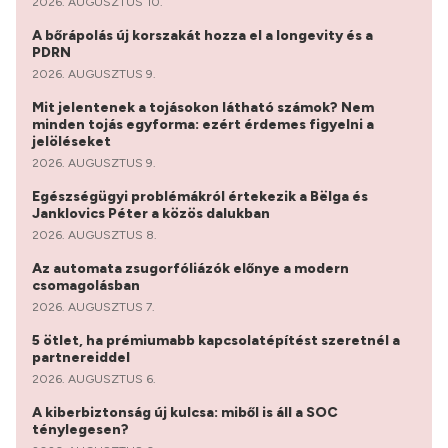
2026. AUGUSZTUS 10.
A bőrápolás új korszakát hozza el a longevity és a
PDRN
2026. AUGUSZTUS 9.
Mit jelentenek a tojásokon látható számok? Nem
minden tojás egyforma: ezért érdemes figyelni a
jelöléseket
2026. AUGUSZTUS 9.
Egészségügyi problémákról értekezik a Bëlga és
Janklovics Péter a közös dalukban
2026. AUGUSZTUS 8.
Az automata zsugorfóliázók előnye a modern
csomagolásban
2026. AUGUSZTUS 7.
5 ötlet, ha prémiumabb kapcsolatépítést szeretnél a
partnereiddel
2026. AUGUSZTUS 6.
A kiberbiztonság új kulcsa: miből is áll a SOC
ténylegesen?