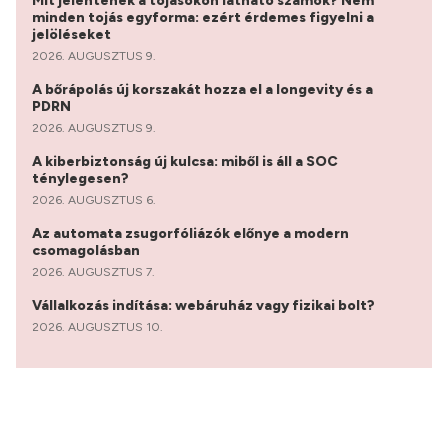
Mit jelentenek a tojásokon látható számok? Nem
minden tojás egyforma: ezért érdemes figyelni a
jelöléseket
2026. AUGUSZTUS 9.
A bőrápolás új korszakát hozza el a longevity és a
PDRN
2026. AUGUSZTUS 9.
A kiberbiztonság új kulcsa: miből is áll a SOC
ténylegesen?
2026. AUGUSZTUS 6.
Az automata zsugorfóliázók előnye a modern
csomagolásban
2026. AUGUSZTUS 7.
Vállalkozás indítása: webáruház vagy fizikai bolt?
2026. AUGUSZTUS 10.