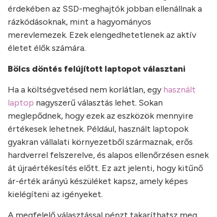
érdekében az SSD-meghajtók jobban ellenállnak a
rázkódásoknak, mint a hagyományos
merevlemezek. Ezek elengedhetetlenek az aktív
életet élők számára.
Bölcs döntés felújított laptopot választani
Ha a költségvetésed nem korlátlan, egy
használt
laptop
nagyszerű választás lehet. Sokan
meglepődnek, hogy ezek az eszközök mennyire
értékesek lehetnek. Például, használt laptopok
gyakran vállalati környezetből származnak, erős
hardverrel felszerelve, és alapos ellenőrzésen esnek
át újraértékesítés előtt. Ez azt jelenti, hogy kitűnő
ár-érték arányú készüléket kapsz, amely képes
kielégíteni az igényeket.
A megfelelő választással pénzt takaríthatsz meg,