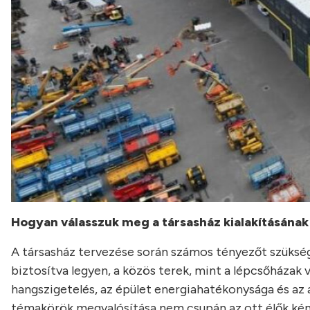
Hogyan válasszuk meg a társasház kialakításának
A társasház tervezése során számos tényezőt szüksé
biztosítva legyen, a közös terek, mint a lépcsőházak v
hangszigetelés, az épület energiahatékonysága és a
témakörök megvalósítása nem csupán az ott élők kénye