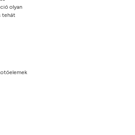
ció olyan
s tehát
lkotóelemek