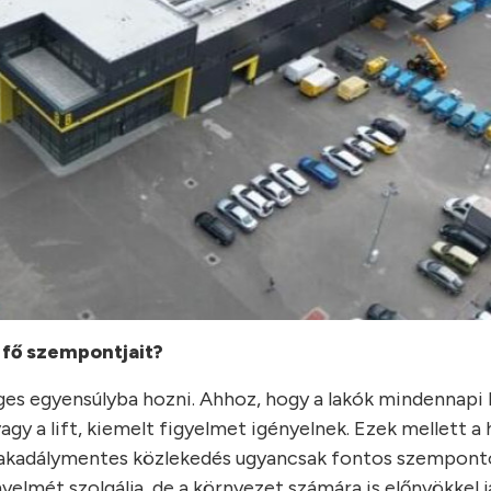
 fő szempontjait?
ges egyensúlyba hozni. Ahhoz, hogy a lakók mindennapi
agy a lift, kiemelt figyelmet igényelnek. Ezek mellett a 
z akadálymentes közlekedés ugyancsak fontos szempont
lmét szolgálja, de a környezet számára is előnyökkel já