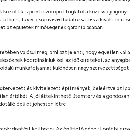
ok között központi szerepet foglal el a közösségi igénye
s látható, hogy a környezettudatosság és a kiváló minő
et az épületek minőségének garantálásában.
etében valósul meg, ami azt jelenti, hogy egyetlen válla
telezőknek koordinálniuk kell az időkereteket, az anyagb
okoldalú munkafolyamat különösen nagy szervezettséget 
ervezett és kivitelezett építmények, beleértve az ipa
lan értékét. A jól áttekinthető ütemterv és a gondosan
őtálló épület jöhessen létre.
moly döntést kell hozni. Az építtető cégek korábbi proj