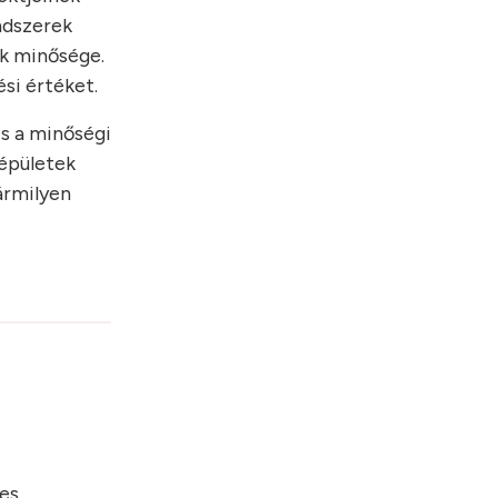
endszerek
ek minősége.
si értéket.
és a minőségi
 épületek
ármilyen
es