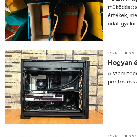
működést: a
értékek, me
odafigyelni 
2026. JÚLIUS 28
Hogyan é
A számítógé
pontos össz
2026. JÚLIUS 27.