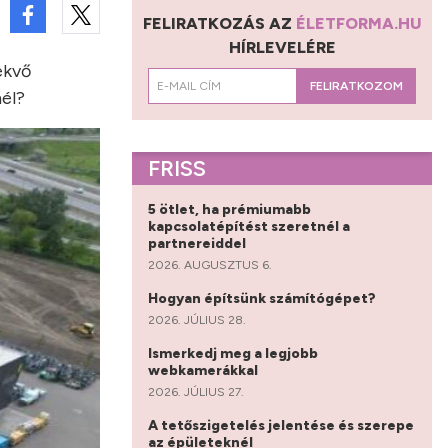
FELIRATKOZÁS AZ
ÉLETFORMA.HU
HÍRLEVELÉRE
ekvő
FELIRATKOZOM
él?
FRISS
5 ötlet, ha prémiumabb
kapcsolatépítést szeretnél a
partnereiddel
2026. AUGUSZTUS 6.
Hogyan építsünk számítógépet?
2026. JÚLIUS 28.
Ismerkedj meg a legjobb
webkamerákkal
2026. JÚLIUS 27.
A tetőszigetelés jelentése és szerepe
az épületeknél