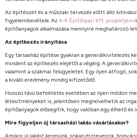
Az építészet és a műszaki tervezés előtt álló kihívás
figyelembevétele. Az
A-K Építőipari Kft. projektjein
i
építőanyagok alkalmazása mennyire meghatározó leh
Az építkezés irányítása
Egy társasház építése gyakran a generálkivitelezés ker
mindent az építkezés elejétől a végéig. A generálkivi
valamint a szakmai felügyeletet. Egy ilyen átfogó, s
a kiváló eredmény mindig kifizetődő.
Hosszú távú befektetés esetében az ilyen módon megt
létesítményeket is, jelentősen megnövelhetik az ingat
építőanyagok elősegítik, hogy valóban egy élhető és id
Mire figyeljen új társasházi lakás vásárlásakor?
Amikor új lakást keresünk, sokan észreveszik, hogy ko