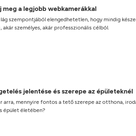
j meg a legjobb webkamerákkal
 világ szempontjából elengedhetetlen, hogy mindig készen
 akár személyes, akár professzionális célból.
.
getelés jelentése és szerepe az épületeknél
 arra, mennyire fontos a tető szerepe az otthona, irod
s épület életében?