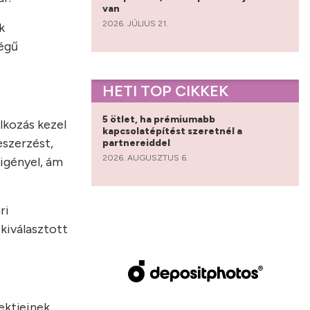
van
2026. JÚLIUS 21.
k
ségű
HETI TOP CIKKEK
5 ötlet, ha prémiumabb
lkozás kezel
kapcsolatépítést szeretnél a
eszerzést,
partnereiddel
2026. AUGUSZTUS 6.
igényel, ám
ri
 kiválasztott
ektjeinek