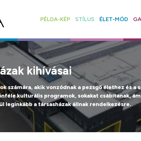
PÉLDA-KÉP
STÍLUS
ÉLET-MÓD
GA
házak kihívásai
ok számára, akik vonzódnak a pezsgő élethez és a s
lönféle kulturális programok, sokakat csábítanak, á
ül leginkább a társasházak állnak rendelkezésre.