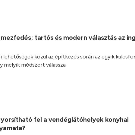
.
emezfedés: tartós és modern választás az in
i lehetőségek közül az építkezés során az egyik kulcsf
y melyik módszert válassza.
.
yorsítható fel a vendéglátóhelyek konyhai
lyamata?