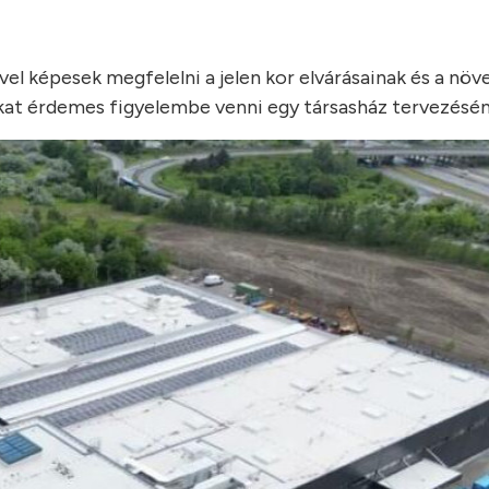
l képesek megfelelni a jelen kor elvárásainak és a növ
kat érdemes figyelembe venni egy társasház tervezésén