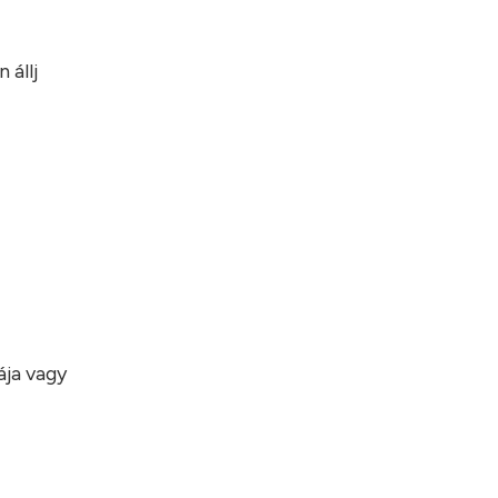
 állj
ája vagy