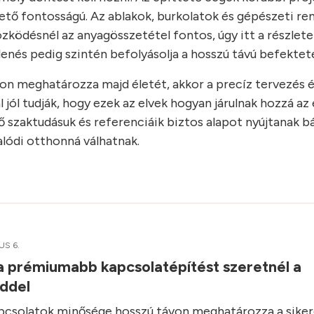
pvető fontosságú. Az ablakok, burkolatok és gépészeti r
özködésnél az anyagösszetétel fontos, úgy itt a részlet
enés pedig szintén befolyásolja a hosszú távú befekteté
ávon meghatározza majd életét, akkor a precíz tervezés 
l jól tudják, hogy ezek az elvek hogyan járulnak hozzá az
ő szaktudásuk és referenciáik biztos alapot nyújtanak b
alódi otthonná válhatnak.
US 6.
ha prémiumabb kapcsolatépítést szeretnél a
iddel
apcsolatok minősége hosszú távon meghatározza a siker