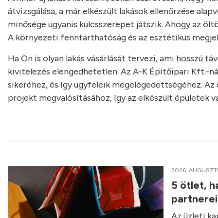
átvizsgálása, a már elkészült lakások ellenőrzése ala
minősége ugyanis kulcsszerepet játszik. Ahogy az ölt
A környezeti fenntarthatóság és az esztétikus megjel
Ha Ön is olyan lakás vásárlását tervezi, ami hosszú t
kivitelezés elengedhetetlen. Az A-K Építőipari Kft.-ná
sikeréhez, és így ügyfeleik megelégedettségéhez. Az 
projekt megvalósításához, így az elkészült épületek v
2026. AUGUSZT
5 ötlet, 
partnere
Az üzleti k