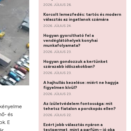
2026. JÚLIUS 26.
Korcolt lemezfedés: tartós és modern
választás az ingatlanok számára
2026. JÚLIUS 24.
Hogyan gyorsítható fel a
vendéglátóhelyek konyhai
munkafolyamata?
2026. JÚLIUS 23.
Hogyan gondozzuk a kertünket
szárazabb időszakokban?
2026. JÚLIUS 23.
A hajhullás kezelése: miért ne hagyja
figyelmen kívül?
2026. JÚLIUS 23.
Az ízületvédelem fontossága: mit
 kényelme
tehetsz fiatalon a porckopás ellen?
hő- és
2026. JÚLIUS 22.
ok. E
Ezért jobb választás nyáron a
r.
testpermet, mint a parfüm – jó oka