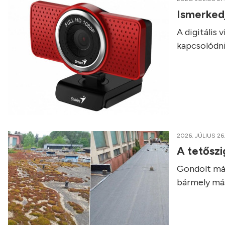
Ismerked
A digitális
kapcsolódni,
2026. JÚLIUS 26
A tetőszi
Gondolt már
bármely má