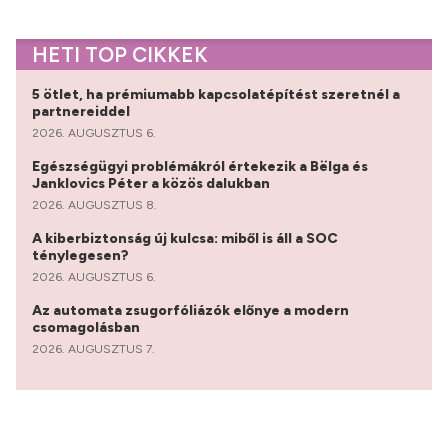
HETI TOP CIKKEK
5 ötlet, ha prémiumabb kapcsolatépítést szeretnél a
partnereiddel
2026. AUGUSZTUS 6.
Egészségügyi problémákról értekezik a Bëlga és
Janklovics Péter a közös dalukban
2026. AUGUSZTUS 8.
A kiberbiztonság új kulcsa: miből is áll a SOC
ténylegesen?
2026. AUGUSZTUS 6.
Az automata zsugorfóliázók előnye a modern
csomagolásban
2026. AUGUSZTUS 7.