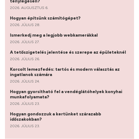
ténylegesen?
2026. AUGUSZTUS 6.
Hogyan építsünk számítógépet?
2026. JÚLIUS 28.
Ismerkedj meg a legjobb webkamerákkal
2026. JÚLIUS 27.
A tetőszigetelés jelentése és szerepe az épületeknél
2026. JÚLIUS 26.
Korcolt lemezfedés: tartós és modern választás az
ingatlanok számára
2026. JÚLIUS 24.
Hogyan gyorsítható fel a vendéglátóhelyek konyhai
munkafolyamata?
2026. JÚLIUS 23.
Hogyan gondozzuk a kertünket szárazabb
időszakokban?
2026. JÚLIUS 23.