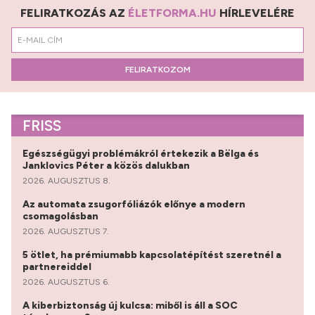
FELIRATKOZÁS AZ
ÉLETFORMA.HU
HÍRLEVELÉRE
FELIRATKOZOM
FRISS
Egészségügyi problémákról értekezik a Bëlga és
Janklovics Péter a közös dalukban
2026. AUGUSZTUS 8.
Az automata zsugorfóliázók előnye a modern
csomagolásban
2026. AUGUSZTUS 7.
5 ötlet, ha prémiumabb kapcsolatépítést szeretnél a
partnereiddel
2026. AUGUSZTUS 6.
A kiberbiztonság új kulcsa: miből is áll a SOC