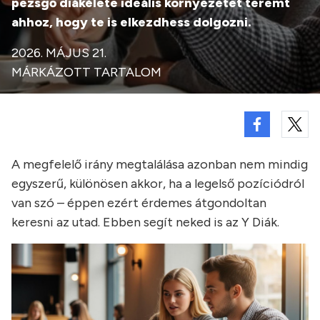
pezsgő diákélete ideális környezetet teremt
ahhoz, hogy te is elkezdhess dolgozni.
2026. MÁJUS 21.
MÁRKÁZOTT TARTALOM
A megfelelő irány megtalálása azonban nem mindig
egyszerű, különösen akkor, ha a legelső pozíciódról
van szó – éppen ezért érdemes átgondoltan
keresni az utad. Ebben segít neked is az Y Diák.