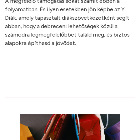
A megfelelő támogatás sokat számít ebben a
folyamatban. És ilyen esetekben jön képbe az Y
Diák, amely tapasztalt diákszövetkezetként segít
abban, hogy a debreceni lehetőségek közül a
számodra legmegfelelőbbet találd meg, és biztos
alapokra építhesd a jövődet.