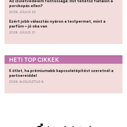
Az ízületvédelem fontossága: mit tehetsz fiatalon a
porckopás ellen?
2026. JÚLIUS 22.
Ezért jobb választás nyáron a testpermet, mint a
parfüm – jó oka van
2026. JÚLIUS 21.
HETI TOP CIKKEK
5 ötlet, ha prémiumabb kapcsolatépítést szeretnél a
partnereiddel
2026. AUGUSZTUS 6.