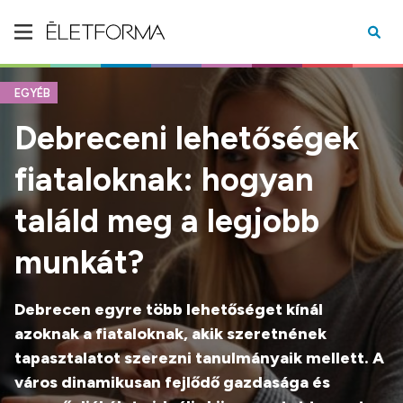
EGYÉB
Debreceni lehetőségek
fiataloknak: hogyan
találd meg a legjobb
munkát?
Debrecen egyre több lehetőséget kínál
azoknak a fiataloknak, akik szeretnének
tapasztalatot szerezni tanulmányaik mellett. A
város dinamikusan fejlődő gazdasága és