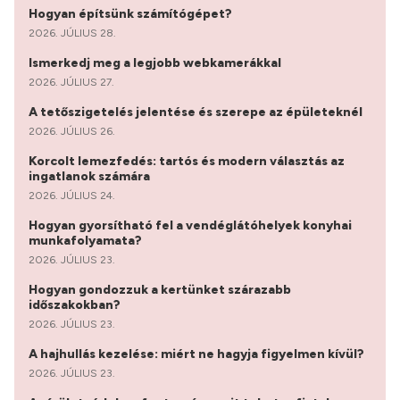
Hogyan építsünk számítógépet?
2026. JÚLIUS 28.
Ismerkedj meg a legjobb webkamerákkal
2026. JÚLIUS 27.
A tetőszigetelés jelentése és szerepe az épületeknél
2026. JÚLIUS 26.
Korcolt lemezfedés: tartós és modern választás az
ingatlanok számára
2026. JÚLIUS 24.
Hogyan gyorsítható fel a vendéglátóhelyek konyhai
munkafolyamata?
2026. JÚLIUS 23.
Hogyan gondozzuk a kertünket szárazabb
időszakokban?
2026. JÚLIUS 23.
A hajhullás kezelése: miért ne hagyja figyelmen kívül?
2026. JÚLIUS 23.