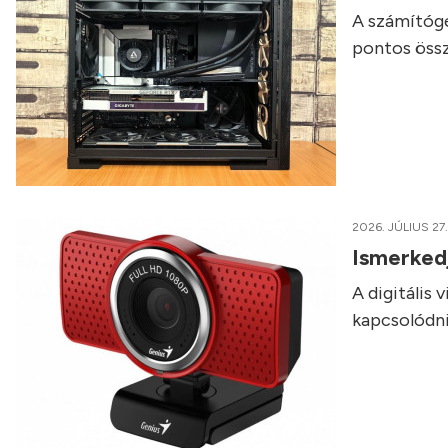
A számítógé
pontos össz
2026. JÚLIUS 27.
Ismerked
A digitális
kapcsolódni,