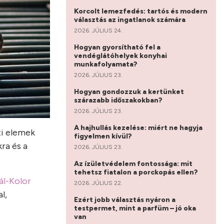
Korcolt lemezfedés: tartós és modern
választás az ingatlanok számára
2026. JÚLIUS 24.
Hogyan gyorsítható fel a
vendéglátóhelyek konyhai
munkafolyamata?
2026. JÚLIUS 23.
Hogyan gondozzuk a kertünket
szárazabb időszakokban?
2026. JÚLIUS 23.
A hajhullás kezelése: miért ne hagyja
ti elemek
figyelmen kívül?
ra és a
2026. JÚLIUS 23.
Az ízületvédelem fontossága: mit
tehetsz fiatalon a porckopás ellen?
ál-Kolor
2026. JÚLIUS 22.
l,
Ezért jobb választás nyáron a
testpermet, mint a parfüm – jó oka
van