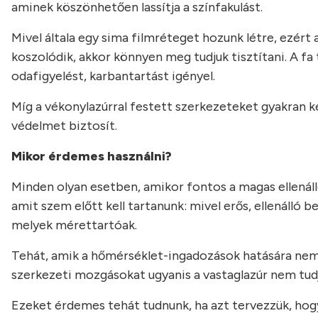
aminek köszönhetően lassítja a színfakulást.
Mivel általa egy sima filmréteget hozunk létre, ezér
koszolódik, akkor könnyen meg tudjuk tisztítani. A f
odafigyelést, karbantartást igényel.
Míg a vékonylazúrral festett szerkezeteket gyakran ke
védelmet biztosít.
Mikor érdemes használni?
Minden olyan esetben, amikor fontos a magas ellenál
amit szem előtt kell tartanunk: mivel erős, ellenálló
melyek mérettartóak.
Tehát, amik a hőmérséklet-ingadozások hatására nem
szerkezeti mozgásokat ugyanis a vastaglazúr nem tudj
Ezeket érdemes tehát tudnunk, ha azt tervezzük, hogy