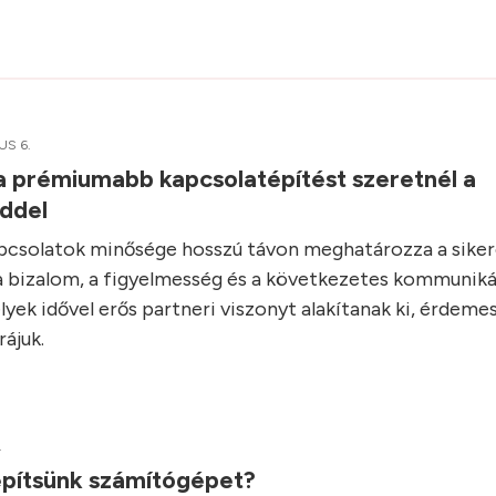
US 6.
ha prémiumabb kapcsolatépítést szeretnél a
iddel
apcsolatok minősége hosszú távon meghatározza a siker
 bizalom, a figyelmesség és a következetes kommuniká
lyek idővel erős partneri viszonyt alakítanak ki, érdeme
rájuk.
.
pítsünk számítógépet?