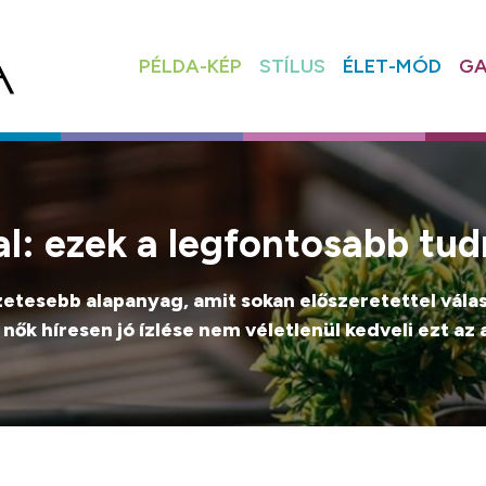
PÉLDA-KÉP
STÍLUS
ÉLET-MÓD
GA
al: ezek a legfontosabb tud
tesebb alapanyag, amit sokan előszeretettel választ
A nők híresen jó ízlése nem véletlenül kedveli ezt az