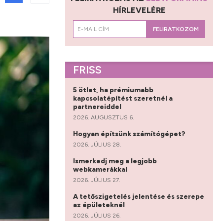
HÍRLEVELÉRE
FELIRATKOZOM
FRISS
5 ötlet, ha prémiumabb
kapcsolatépítést szeretnél a
partnereiddel
2026. AUGUSZTUS 6.
Hogyan építsünk számítógépet?
2026. JÚLIUS 28.
Ismerkedj meg a legjobb
webkamerákkal
2026. JÚLIUS 27.
A tetőszigetelés jelentése és szerepe
az épületeknél
2026. JÚLIUS 26.