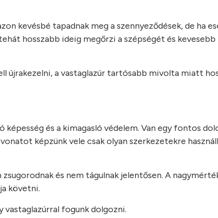
t azon kevésbé tapadnak meg a szennyeződések, de ha ese
a tehát hosszabb ideig megőrzi a szépségét és kevesebb
ll újrakezelni, a vastaglazúr tartósabb mivolta miatt h
ló képesség és a kimagasló védelem. Van egy fontos dol
 bevonatot képzünk vele csak olyan szerkezetekre használ
 zsugorodnak és nem tágulnak jelentősen. A nagymérté
a követni.
 vastaglazúrral fogunk dolgozni.