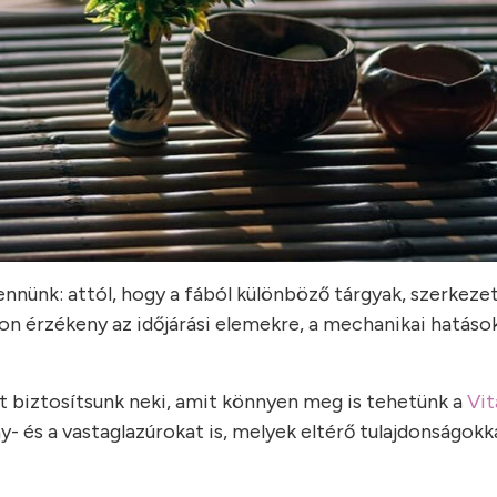
ennünk: attól, hogy a fából különböző tárgyak, szerkeze
n érzékeny az időjárási elemekre, a mechanikai hatások
 biztosítsunk neki, amit könnyen meg is tehetünk a
Vit
y- és a vastaglazúrokat is, melyek eltérő tulajdonságokka