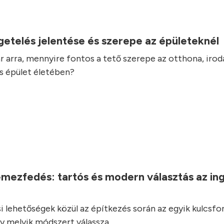
.
getelés jelentése és szerepe az épületeknél
 arra, mennyire fontos a tető szerepe az otthona, irod
s épület életében?
.
emezfedés: tartós és modern választás az in
i lehetőségek közül az építkezés során az egyik kulcsf
y melyik módszert válassza.