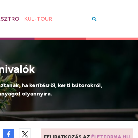
SZTRO
KUL-TOUR
nivalók
anak, ha kerítésről, kerti bútorokról,
 anyagot olyannyira.
FELIRATKOZÁS AZ
ÉLETFORMA.HU