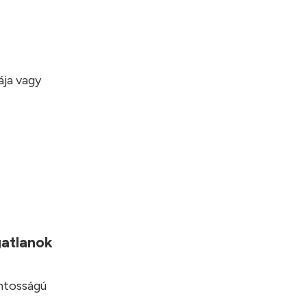
ája vagy
gatlanok
ontosságú