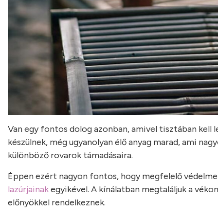
Van egy fontos dolog azonban, amivel tisztában kell l
készülnek, még ugyanolyan élő anyag marad, ami nagyo
különböző rovarok támadásaira.
Éppen ezért nagyon fontos, hogy megfelelő védelmet
lazúrjainak
egyikével. A kínálatban megtaláljuk a vékon
előnyökkel rendelkeznek.