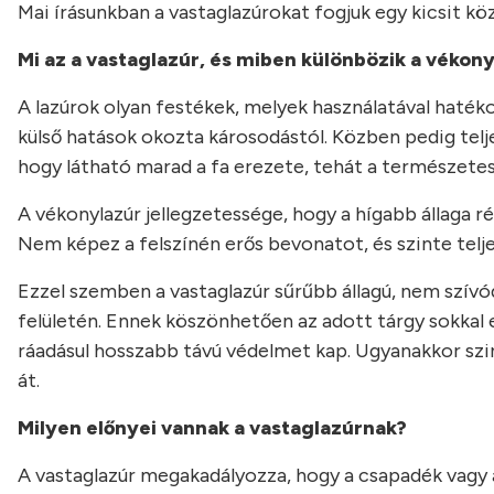
Mai írásunkban a vastaglazúrokat fogjuk egy kicsit kö
Mi az a vastaglazúr, és miben különbözik a vékony
A lazúrok olyan festékek, melyek használatával haték
külső hatások okozta károsodástól. Közben pedig teljes
hogy látható marad a fa erezete, tehát a természete
A vékonylazúr jellegzetessége, hogy a hígabb állaga ré
Nem képez a felszínén erős bevonatot, és szinte telje
Ezzel szemben a vastaglazúr sűrűbb állagú, nem szívód
felületén. Ennek köszönhetően az adott tárgy sokkal e
ráadásul hosszabb távú védelmet kap. Ugyanakkor szint
át.
Milyen előnyei vannak a vastaglazúrnak?
A vastaglazúr megakadályozza, hogy a csapadék vagy a