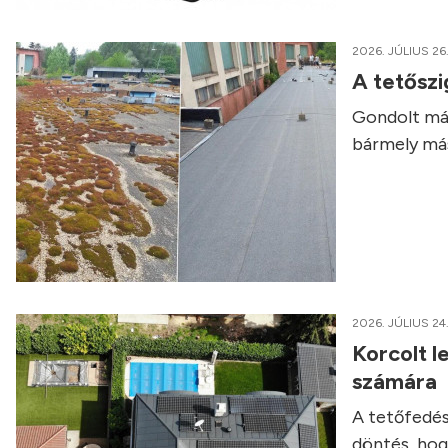
2026. JÚLIUS 26
A tetőszi
Gondolt már
bármely má
2026. JÚLIUS 24
Korcolt l
számára
A tetőfedés
döntés, hog