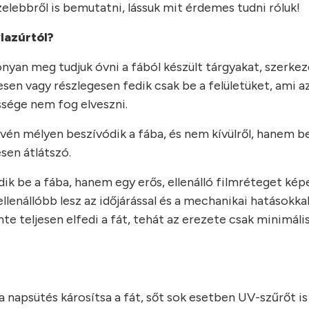
zelebbről is bemutatni, lássuk mit érdemes tudni róluk!
lazúrtól?
onyan meg tudjuk óvni a fából készült tárgyakat, szerke
en vagy részlegesen fedik csak be a felületüket, ami azt
ssége nem fog elveszni.
vén mélyen beszívódik a fába, és nem kívülről, hanem bel
sen átlátszó.
ik be a fába, hanem egy erős, ellenálló filmréteget kép
llenállóbb lesz az időjárással és a mechanikai hatásokk
e teljesen elfedi a fát, tehát az erezete csak minimális
 napsütés károsítsa a fát, sőt sok esetben UV-szűrőt is