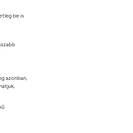
tleg be is
osszabb
og azonban,
hatjuk,
kű