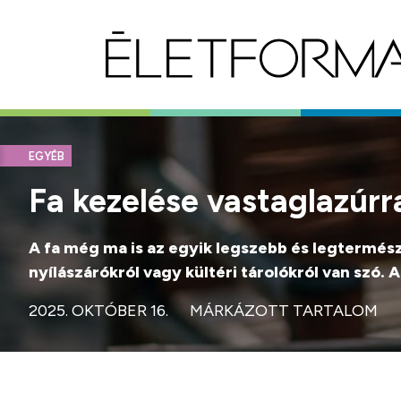
EGYÉB
Fa kezelése vastaglazúrr
A fa még ma is az egyik legszebb és legtermésze
nyílászárókról vagy kültéri tárolókról van szó. 
2025. OKTÓBER 16.
MÁRKÁZOTT TARTALOM