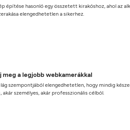
p építése hasonló egy összetett kirakóshoz, ahol az a
erakása elengedhetetlen a sikerhez.
j meg a legjobb webkamerákkal
 világ szempontjából elengedhetetlen, hogy mindig készen
 akár személyes, akár professzionális célból.