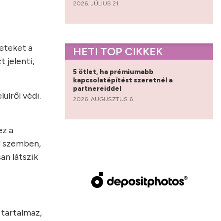
2026. JÚLIUS 21.
zeteket a
HETI TOP CIKKEK
 jelenti,
5 ötlet, ha prémiumabb
kapcsolatépítést szeretnél a
partnereiddel
ülről védi.
2026. AUGUSZTUS 6.
ez a
al szemben,
an látszik
 tartalmaz,