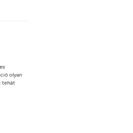
es
ció olyan
s tehát