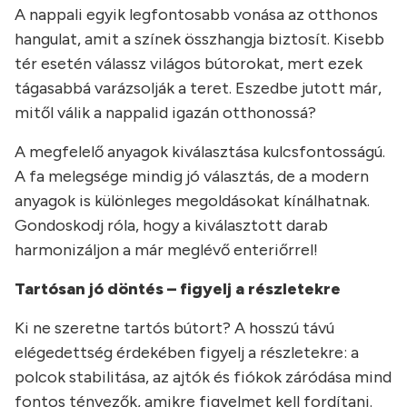
A nappali egyik legfontosabb vonása az otthonos
hangulat, amit a színek összhangja biztosít. Kisebb
tér esetén válassz világos bútorokat, mert ezek
tágasabbá varázsolják a teret. Eszedbe jutott már,
mitől válik a nappalid igazán otthonossá?
A megfelelő anyagok kiválasztása kulcsfontosságú.
A fa melegsége mindig jó választás, de a modern
anyagok is különleges megoldásokat kínálhatnak.
Gondoskodj róla, hogy a kiválasztott darab
harmonizáljon a már meglévő enteriőrrel!
Tartósan jó döntés – figyelj a részletekre
Ki ne szeretne tartós bútort? A hosszú távú
elégedettség érdekében figyelj a részletekre: a
polcok stabilitása, az ajtók és fiókok záródása mind
fontos tényezők, amikre figyelmet kell fordítani.