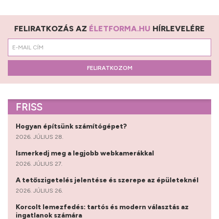
FELIRATKOZÁS AZ
ÉLETFORMA.HU
HÍRLEVELÉRE
FELIRATKOZOM
FRISS
Hogyan építsünk számítógépet?
2026. JÚLIUS 28.
Ismerkedj meg a legjobb webkamerákkal
2026. JÚLIUS 27.
A tetőszigetelés jelentése és szerepe az épületeknél
2026. JÚLIUS 26.
Korcolt lemezfedés: tartós és modern választás az
ingatlanok számára