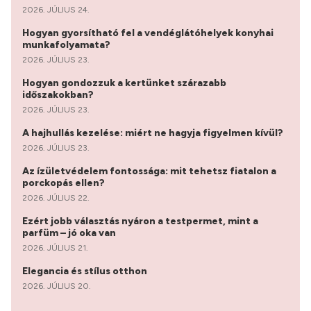
2026. JÚLIUS 24.
Hogyan gyorsítható fel a vendéglátóhelyek konyhai
munkafolyamata?
2026. JÚLIUS 23.
Hogyan gondozzuk a kertünket szárazabb
időszakokban?
2026. JÚLIUS 23.
A hajhullás kezelése: miért ne hagyja figyelmen kívül?
2026. JÚLIUS 23.
Az ízületvédelem fontossága: mit tehetsz fiatalon a
porckopás ellen?
2026. JÚLIUS 22.
Ezért jobb választás nyáron a testpermet, mint a
parfüm – jó oka van
2026. JÚLIUS 21.
Elegancia és stílus otthon
2026. JÚLIUS 20.