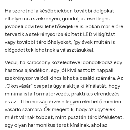
Ha szeretnél a későbbiekben további dolgokat
elhelyezni a szekrényen, gondolj az esetleges
jövőbeli bővítési lehetőségekre is. Sokan már előre
tervezik a szekrénysorba épített LED világítást
vagy további tárolóhelyeket, így évek múltán is
elégedettek lehetnek a választásukkal.
Végül, ha karácsony közeledtével gondolkodsz egy
hasznos ajándékon, egy jól kiválasztott nappali
szekrénysor valódi kincs lehet a család számára. Az
„Okosvásár” csapata úgy alakítja ki kínálatát, hogy
minimalista formatervezés, praktikus elrendezés
és az otthonosság érzése legyen elérhető minden
vásárló számára. Ők megértik, hogy az ügyfelek
miért várnak többet, mint pusztán tárolófelületet;
egy olyan harmonikus teret kínálnak, ahol az