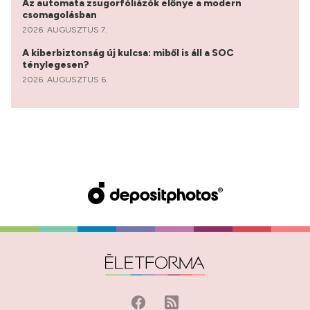
Az automata zsugorfóliázók előnye a modern
csomagolásban
2026. AUGUSZTUS 7.
A kiberbiztonság új kulcsa: miből is áll a SOC
ténylegesen?
2026. AUGUSZTUS 6.