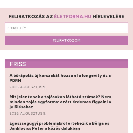
FELIRATKOZÁS AZ
ÉLETFORMA.HU
HÍRLEVELÉRE
FELIRATKOZOM
FRISS
A bőrápolás új korszakát hozza el a longevity és a
PDRN
2026. AUGUSZTUS 9.
Mit jelentenek a tojásokon látható számok? Nem
minden tojás egyforma: ezért érdemes figyelni a
jelöléseket
2026. AUGUSZTUS 9.
Egészségügyi problémákról értekezik a Bëlga és
Janklovics Péter a közös dalukban