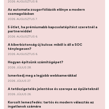
2026. AUGUSZTUS 8.
Az automata zsugorfóliázók előnye a modern
csomagolásban
2026. AUGUSZTUS 7.
5 ötlet, ha prémiumabb kapcsolatépítést szeretnél a
partnereiddel
2026. AUGUSZTUS 6.
A kiberbiztonság új kulcsa: miből is áll a SOC
ténylegesen?
2026. AUGUSZTUS 6.
Hogyan építsünk számítógépet?
2026. JÚLIUS 28.
Ismerkedj meg a legjobb webkamerákkal
2026. JÚLIUS 27.
A tetőszigetelés jelentése és szerepe az épületeknél
2026. JÚLIUS 26.
Korcolt lemezfedés: tartós és modern választás az
ingatlanok számára