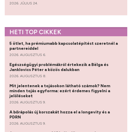
2026. JÚLIUS 24.
HETI TOP CIKKEK
5 ötlet, ha prémiumabb kapcsolatépítést szeretnél a
partnereiddel
2026. AUGUSZTUS 6.
Egészségügyi problémákról értekezik a Bëlga és
Janklovics Péter a közös dalukban
2026. AUGUSZTUS 8.
Mit jelentenek a tojásokon látható számok? Nem
minden tojás egyforma: ezért érdemes figyelni a
jelöléseket
2026. AUGUSZTUS 9.
A bőrápolás új korszakát hozza el a longevity és a
PDRN
2026. AUGUSZTUS 9.