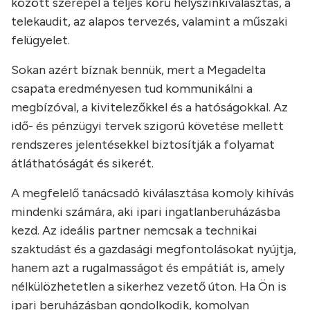
között szerepel a teljes körű helyszínkiválasztás, a
telekaudit, az alapos tervezés, valamint a műszaki
felügyelet.
Sokan azért bíznak bennük, mert a Megadelta
csapata eredményesen tud kommunikálni a
megbízóval, a kivitelezőkkel és a hatóságokkal. Az
idő- és pénzügyi tervek szigorú követése mellett
rendszeres jelentésekkel biztosítják a folyamat
átláthatóságát és sikerét.
A megfelelő tanácsadó kiválasztása komoly kihívás
mindenki számára, aki ipari ingatlanberuházásba
kezd. Az ideális partner nemcsak a technikai
szaktudást és a gazdasági megfontolásokat nyújtja,
hanem azt a rugalmasságot és empátiát is, amely
nélkülözhetetlen a sikerhez vezető úton. Ha Ön is
ipari beruházásban gondolkodik, komolyan