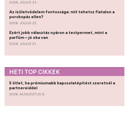
2026. JÚLIUS 23.
Az ízületvédelem fontossága: mit tehetsz fiatalon a
porckopás ellen?
2026. JÚLIUS 22.
Ezért jobb választás nyáron a testpermet, mint a
parfüm – jó oka van
2026. JÚLIUS 21.
HETI TOP CIKKEK
5 ötlet, ha prémiumabb kapcsolatépítést szeretnél a
partnereiddel
2026. AUGUSZTUS 6.