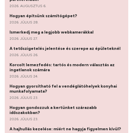
2026. AUGUSZTUS 6.
Hogyan építsünk számítógépet?
2026. JÚLIUS 28.
Ismerkedj meg a legjobb webkamerákkal
2026. JÚLIUS 27.
A tetőszigetelés jelentése és szerepe az épületeknél
2026. JÚLIUS 26.
Korcolt lemezfedés: tartós és modern választás az
ingatlanok számára
2026. JÚLIUS 24.
Hogyan gyorsítható fel a vendéglátóhelyek konyhai
munkafolyamata?
2026. JÚLIUS 23.
Hogyan gondozzuk a kertünket szárazabb
időszakokban?
2026. JÚLIUS 23.
A hajhullás kezelése: miért ne hagyja figyelmen kívül?