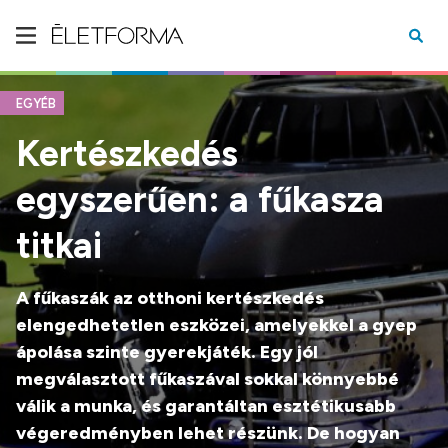
EGYÉB
Kertészkedés
egyszerűen: a fűkasza
titkai
A fűkaszák az otthoni kertészkedés
elengedhetetlen eszközei, amelyekkel a gyep
ápolása szinte gyerekjáték. Egy jól
megválasztott fűkaszával sokkal könnyebbé
válik a munka, és garantáltan esztétikusabb
végeredményben lehet részünk. De hogyan