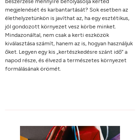
beszerzése mennyire befolyásolja kerted
megjelenését és karbantartását? Sok esetben az
élethelyzetünkön is javíthat az, ha egy esztétikus,
jól gondozott környezet vesz körbe minket.
Mindazonáltal, nem csak a kerti eszközök
kiválasztása számít, hanem az is, hogyan használjuk
őket. Legyen egy kis „kertészkedésre szánt idő” a
napod része, és élvezd a természetes környezet
formálásának örömét.