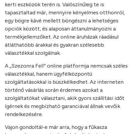
kerti eszközök terén is. Valószínűleg te is
tapasztaltad már, mennyire kényelmes otthonról,
egy bögre kávé mellett böngészni a lehetséges
opciók között, és alaposan áttanulmányozni a
termékjellemzőket. Az online áruházak ráadásul
átláthatóbb árakkal és gyakran szélesebb
választékkal szolgálnak.
A „Szezonra Fel!” online platformja nemcsak széles
választékkal, hanem ügyfélközpontú
szolgáltatásokkal is büszkélkedhet. Az interneten
történő vásárlás során érdemes azokat a
szolgáltatókat választani, akik gyors szállítási időt
ígérnek és megbízható garanciával állnak vevőik
rendelkezésére.
Vajon gondoltál-e már arra, hogy a fűkasza