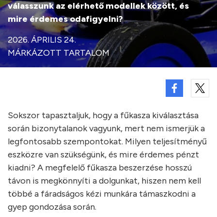
válasszunk az elérhető modellek között, és
mire érdemes odafigyelni?
2026. ÁPRILIS 24.
MÁRKÁZOTT TARTALOM
Sokszor tapasztaljuk, hogy a fűkasza kiválasztása
során bizonytalanok vagyunk, mert nem ismerjük a
legfontosabb szempontokat. Milyen teljesítményű
eszközre van szükségünk, és mire érdemes pénzt
kiadni? A megfelelő fűkasza beszerzése hosszú
távon is megkönnyíti a dolgunkat, hiszen nem kell
többé a fáradságos kézi munkára támaszkodni a
gyep gondozása során.