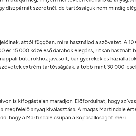
gy díszpárnát szeretnél, de tartósságuk nem mindig elé
lölnek, attól függően, mire használod a szövetet. A 10 
00 és 15 000 közé eső darabok elegáns, ritkán használt
nappali bútorokhoz javasolt, bár gyerekek és háziállato
i szövetek extrém tartósságúak, a több mint 30 000-ese
távon is kifogástalan maradjon. Előfordulhat, hogy szíve
a megfelelő anyag kiválasztása. A magas Martindale ért
dd, hogy a Martindale csupán a kopásállóságot méri.