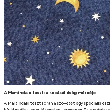
A Martindale teszt: a kopásállóság mércéje
A Martindale teszt során a szövetet egy speciális eszk
bír ki anélkül, hogy láthatóan károsodna. Ez a mérős