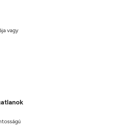
ája vagy
gatlanok
ontosságú