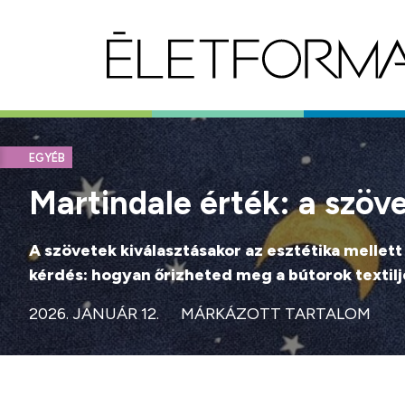
EGYÉB
Martindale érték: a szö
A szövetek kiválasztásakor az esztétika mellet
kérdés: hogyan őrizheted meg a bútorok textilj
2026. JANUÁR 12.
MÁRKÁZOTT TARTALOM