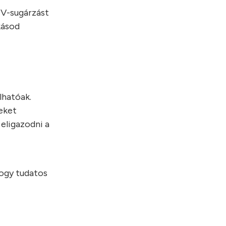
 UV-sugárzást
kásod
lhatóak.
yeket
 eligazodni a
hogy tudatos