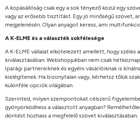
A kopásállóság csak egy a sok tényező közül egy szöve
vagy az erősebb tisztítást. Egy jó minőségű szövet, am
megjelenésén. Olyan anyagot keress, ami multifunkcion
A K-ELME és a választék sokfélesége
A K-ELME vállalat elkötelezett amellett, hogy széles a
kiválasztásában. Webshopjukban nem csak hétköznapi,
Iparági partnereiknek és egyéni vásárlóiknak is kínál
kielégítenek. Ha bizonytalan vagy, kérhetsz tőlük sza
különféle opciók világában.
Szerinted, milyen szempontokat célszerű figyelembe 
gyönyörködhess a választott anyagban? Remélhetőleg 
döntést hozhass a megfelelő szövet kiválasztásában.