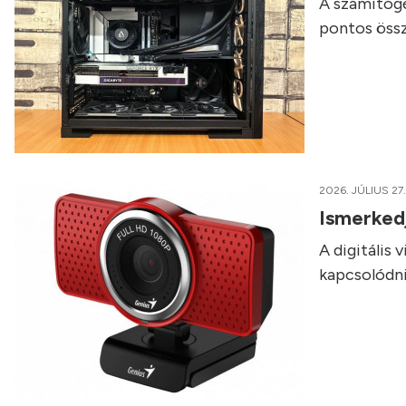
A számítógé
pontos össz
2026. JÚLIUS 27.
Ismerked
A digitális
kapcsolódni,