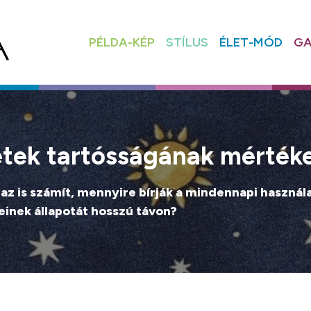
PÉLDA-KÉP
STÍLUS
ÉLET-MÓD
GA
vetek tartósságának mérték
t az is számít, mennyire bírják a mindennapi haszn
einek állapotát hosszú távon?