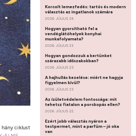
Korcolt lemezfedés: tartós és modern
választás az ingatlanok számára
2026. JÚLIUS 24.
Hogyan gyorsítható fel a
vendéglátóhelyek konyhai
munkafolyamata?
2026. JÚLIUS 23.
Hogyan gondozzuk a kertünket
szárazabb időszakokban?
2026. JÚLIUS 23.
A hajhullás kezelése: miért ne hagyja
figyelmen kívül?
2026. JÚLIUS 23.
Az ízületvédelem fontossága: mit
tehetsz fiatalon a porckopás ellen?
2026. JÚLIUS 22.
Ezért jobb választás nyáron a
testpermet, mint a parfüm – jó oka
 hány ciklust
van
K-ELME