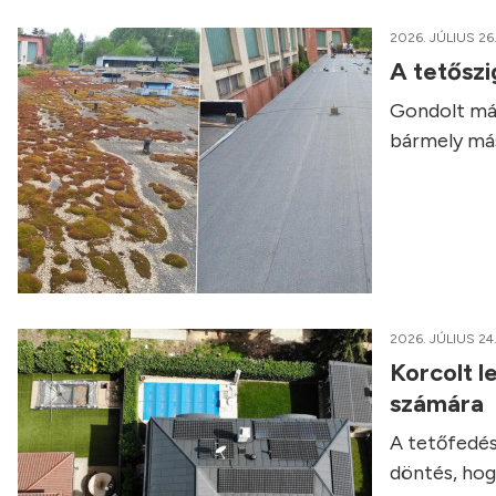
2026. JÚLIUS 26
A tetőszi
Gondolt már
bármely má
2026. JÚLIUS 24
Korcolt l
számára
A tetőfedés
döntés, hog