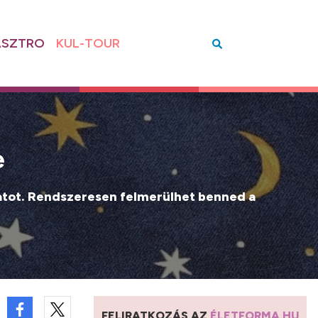
SZTRO
KUL-TOUR
e
álatot. Rendszeresen felmerülhet benned a
FELIRATKOZÁS AZ
ÉLETFORMA.HU