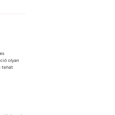
es
ció olyan
s tehát