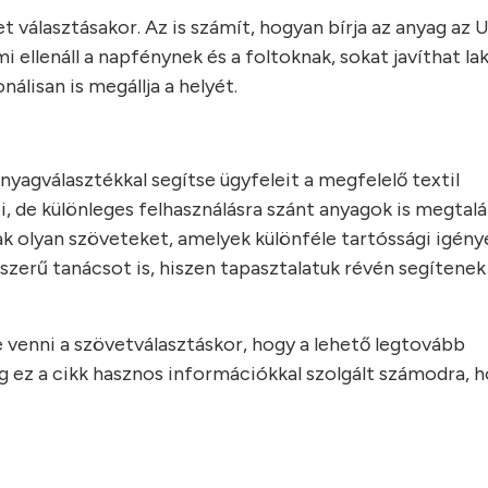
t választásakor. Az is számít, hogyan bírja az anyag az
i ellenáll a napfénynek és a foltoknak, sokat javíthat la
álisan is megállja a helyét.
nyagválasztékkal segítse ügyfeleit a megfelelő textil
 de különleges felhasználásra szánt anyagok is megtalá
nak olyan szöveteket, amelyek különféle tartóssági igén
kszerű tanácsot is, hiszen tapasztalatuk révén segítenek
venni a szövetválasztáskor, hogy a lehető legtovább
ez a cikk hasznos információkkal szolgált számodra, 