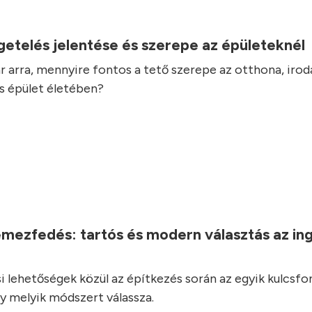
.
getelés jelentése és szerepe az épületeknél
 arra, mennyire fontos a tető szerepe az otthona, irod
s épület életében?
.
emezfedés: tartós és modern választás az in
i lehetőségek közül az építkezés során az egyik kulcsf
y melyik módszert válassza.