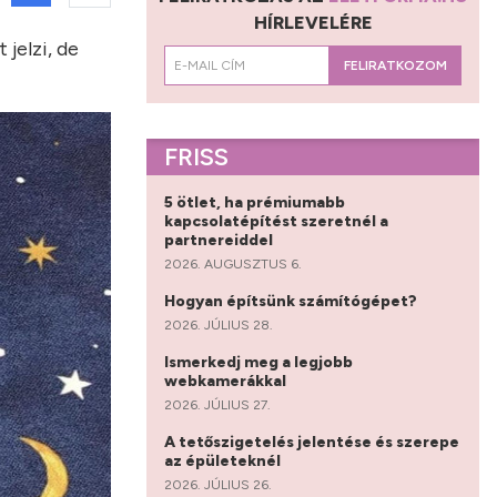
HÍRLEVELÉRE
jelzi, de
FELIRATKOZOM
FRISS
5 ötlet, ha prémiumabb
kapcsolatépítést szeretnél a
partnereiddel
2026. AUGUSZTUS 6.
Hogyan építsünk számítógépet?
2026. JÚLIUS 28.
Ismerkedj meg a legjobb
webkamerákkal
2026. JÚLIUS 27.
A tetőszigetelés jelentése és szerepe
az épületeknél
2026. JÚLIUS 26.