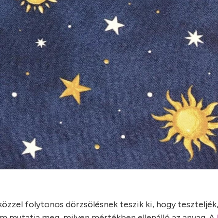
özzel folytonos dörzsölésnek teszik ki, hogy teszteljék,
zám mutatja meg, milyen mértékben ellenálló az anyag. A