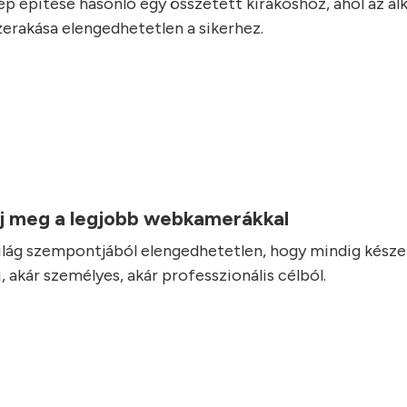
p építése hasonló egy összetett kirakóshoz, ahol az a
erakása elengedhetetlen a sikerhez.
j meg a legjobb webkamerákkal
 világ szempontjából elengedhetetlen, hogy mindig készen
 akár személyes, akár professzionális célból.