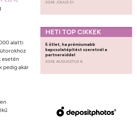
2026. JÚLIUS 21.
g
HETI TOP CIKKEK
000 alatti
5 ötlet, ha prémiumabb
kapcsolatépítést szeretnél a
 bútorokhoz
partnereiddel
k esetén
2026. AUGUSZTUS 6.
k pedig akár
sen
ékű