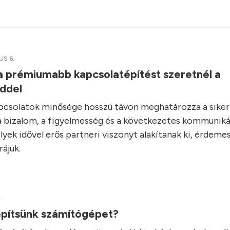
US 6.
ha prémiumabb kapcsolatépítést szeretnél a
iddel
apcsolatok minősége hosszú távon meghatározza a siker
 bizalom, a figyelmesség és a következetes kommuniká
lyek idővel erős partneri viszonyt alakítanak ki, érdeme
rájuk.
.
pítsünk számítógépet?