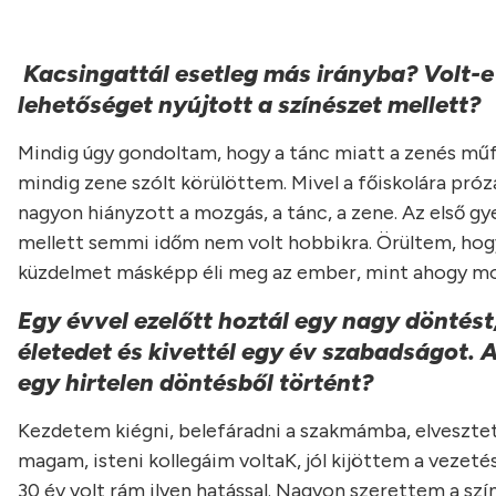
Kacsingattál esetleg más irányba? Volt-e
lehetőséget nyújtott a színészet mellett?
Mindig úgy gondoltam, hogy a tánc miatt a zenés műf
mindig zene szólt körülöttem. Mivel a főiskolára próz
nagyon hiányzott a mozgás, a tánc, a zene. Az első gy
mellett semmi időm nem volt hobbikra. Örültem, hogy 
küzdelmet másképp éli meg az ember, mint ahogy mos
Egy évvel ezelőtt hoztál egy nagy döntést
életedet és kivettél egy év szabadságot. 
egy hirtelen döntésből történt?
Kezdetem kiégni, belefáradni a szakmámba, elveszte
magam, isteni kollegáim voltaK, jól kijöttem a vezeté
30 év volt rám ilyen hatással. Nagyon szerettem a szí