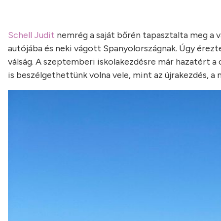
Schell Judit
nemrég a saját bőrén tapasztalta meg a v
autójába és neki vágott Spanyolországnak. Úgy érezte,
válság. A szeptemberi iskolakezdésre már hazatért a 
is beszélgethettünk volna vele, mint az újrakezdés, a m