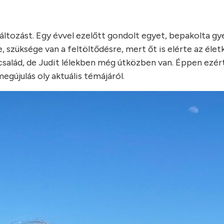
áltozást. Egy évvel ezelőtt gondolt egyet, bepakolta g
 szüksége van a feltöltődésre, mert őt is elérte az éle
család, de Judit lélekben még útközben van. Éppen ezér
egújulás oly aktuális témájáról.