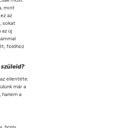
 csak most
a, mint
 ez az
, sokat
 az új
agammal
ét, földhöz
 szüleid?
az ellentéte.
ülünk már a
, hanem a
y, hogy