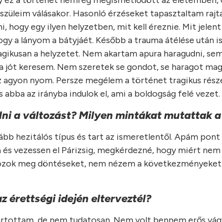
ogy ez a történet nemrég megismétlődött az életemben,
 szüleim válásakor. Hasonló érzéseket tapasztaltam rajt
hogy egy ilyen helyzetben, mit kell éreznie. Mit jelent
gy a lányom a bátyjáét. Később a trauma átélése után is
gikusan a helyzetet. Nem akartam apura haragudni, sem
 a jót keresem. Nem szeretek se gondot, se haragot m
az agyon nyom. Persze megélem a történet tragikus rész
 abba az irányba indulok el, ami a boldogság felé vezet.
elni a változást? Milyen mintákat mutattak a
bb hezitálós típus és tart az ismeretlentől. Apám pont 
 és vezessen el Párizsig, megkérdezné, hogy miért nem 
n hozok meg döntéseket, nem nézem a következményeket
z érettségi idején elterveztél?
tartottam, de nem tudatosan. Nem volt bennem erős vág