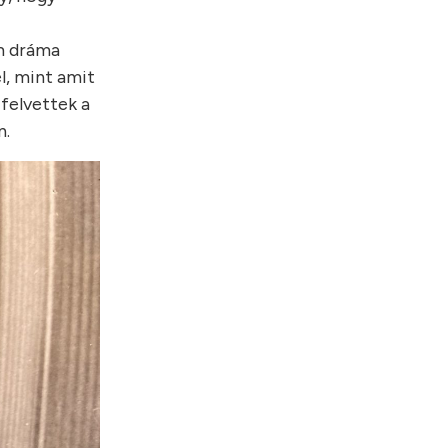
m dráma
l, mint amit
 felvettek a
n.