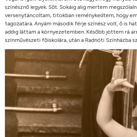
színésznő legyek. Sőt. Sokáig alig mertem megszólaln
versenytáncoltam, titokban reménykedtem, hogy emia
tagozatára. Anyám második férje színész volt, ő is hat
addig láttam a környezetemben. Később jöttem rá arra,
színművészeti főiskolára, után a Radnóti Színházba s