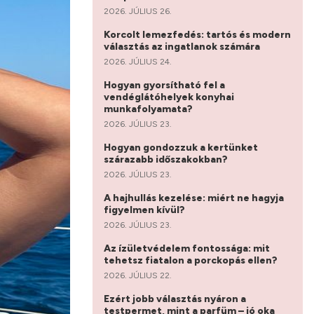
2026. JÚLIUS 26.
Korcolt lemezfedés: tartós és modern
választás az ingatlanok számára
2026. JÚLIUS 24.
Hogyan gyorsítható fel a
vendéglátóhelyek konyhai
munkafolyamata?
2026. JÚLIUS 23.
Hogyan gondozzuk a kertünket
szárazabb időszakokban?
2026. JÚLIUS 23.
A hajhullás kezelése: miért ne hagyja
figyelmen kívül?
2026. JÚLIUS 23.
Az ízületvédelem fontossága: mit
tehetsz fiatalon a porckopás ellen?
2026. JÚLIUS 22.
Ezért jobb választás nyáron a
testpermet, mint a parfüm – jó oka