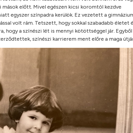
i mások előtt. Mivel egészen kicsi koromtól kezdve
tt egyszer színpadra kerülök. Ez vezetett a gimnáziu
ással volt rám. Tetszett, hogy sokkal szabadabb életet é
 hogy a színészi lét is mennyi kötöttséggel jár. Egyből
zerződtettek, színészi karrierem ment előre a maga útjá