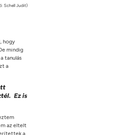
: Schell Judit)
, hogy
 De mindig
a tanulás
zt a
tt
él. Ez is
reztem
m az eltelt
erítettek a