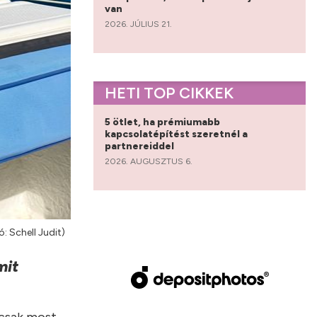
van
2026. JÚLIUS 21.
HETI TOP CIKKEK
5 ötlet, ha prémiumabb
kapcsolatépítést szeretnél a
partnereiddel
2026. AUGUSZTUS 6.
ó: Schell Judit)
mit