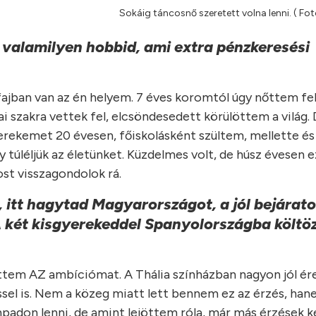
Sokáig táncosnő szeretett volna lenni. ( Fotó
 valamilyen hobbid, ami extra pénzkeresési
ajban van az én helyem. 7 éves koromtól úgy nőttem fel
ai szakra vettek fel, elcsöndesedett körülöttem a világ.
erekemet 20 évesen, főiskolásként szültem, mellette és 
túléljük az életünket. Küzdelmes volt, de húsz évesen e
t visszagondolok rá.
, itt hagytad Magyarországot, a jól bejárato
A két kisgyerekeddel Spanyolországba költözt
ttem AZ ambíciómat. A Thália színházban nagyon jól é
ssel is. Nem a közeg miatt lett bennem ez az érzés, hane
npadon lenni, de amint lejöttem róla, már más érzések k