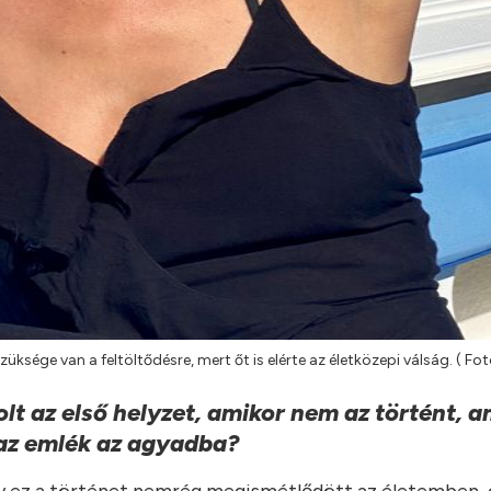
züksége van a feltöltődésre, mert őt is elérte az életközepi válság. ( Fot
lt az első helyzet, amikor nem az történt, a
 az emlék az agyadba?