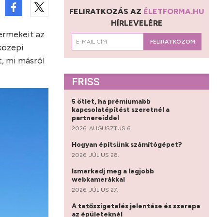
FELIRATKOZÁS AZ
ÉLETFORMA.HU
HÍRLEVELÉRE
yermekeit az
FELIRATKOZOM
tközepi
t, mi másról
FRISS
5 ötlet, ha prémiumabb
kapcsolatépítést szeretnél a
partnereiddel
2026. AUGUSZTUS 6.
Hogyan építsünk számítógépet?
2026. JÚLIUS 28.
Ismerkedj meg a legjobb
webkamerákkal
2026. JÚLIUS 27.
A tetőszigetelés jelentése és szerepe
az épületeknél