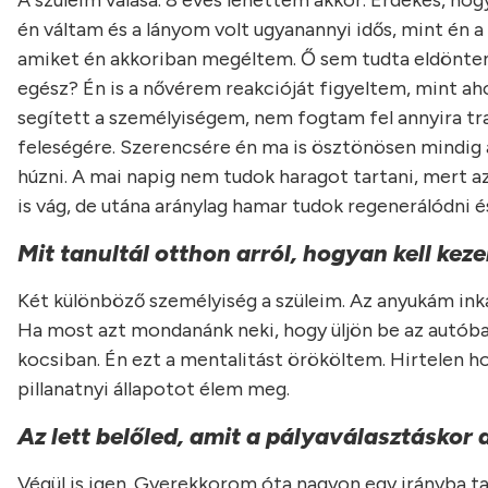
A szüleim válása. 8 éves lehettem akkor. Érdekes, h
én váltam és a lányom volt ugyanannyi idős, mint én a
amiket én akkoriban megéltem. Ő sem tudta eldönteni, 
egész? Én is a nővérem reakcióját figyeltem, mint aho
segített a személyiségem, nem fogtam fel annyira tra
feleségére. Szerencsére én ma is ösztönösen mindig
húzni. A mai napig nem tudok haragot tartani, mert 
is vág, de utána aránylag hamar tudok regenerálódni és
Mit tanultál otthon arról, hogyan kell kez
Két különböző személyiség a szüleim. Az anyukám inká
Ha most azt mondanánk neki, hogy üljön be az autóba
kocsiban. Én ezt a mentalitást örököltem. Hirtele
pillanatnyi állapotot élem meg.
Az lett belőled, amit a pályaválasztáskor a
Végül is igen. Gyerekkorom óta nagyon egy irányba 