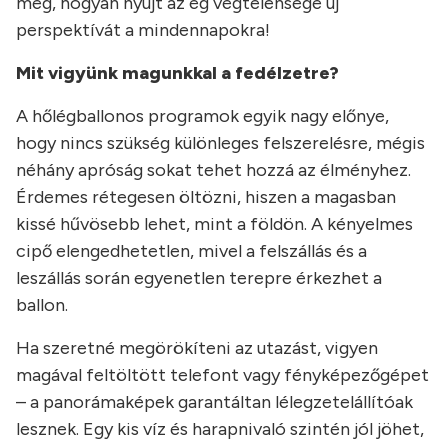
meg, hogyan nyújt az ég végtelensége új
perspektívát a mindennapokra!
Mit vigyünk magunkkal a fedélzetre?
A hőlégballonos programok egyik nagy előnye,
hogy nincs szükség különleges felszerelésre, mégis
néhány apróság sokat tehet hozzá az élményhez.
Érdemes rétegesen öltözni, hiszen a magasban
kissé hűvösebb lehet, mint a földön. A kényelmes
cipő elengedhetetlen, mivel a felszállás és a
leszállás során egyenetlen terepre érkezhet a
ballon.
Ha szeretné megörökíteni az utazást, vigyen
magával feltöltött telefont vagy fényképezőgépet
– a panorámaképek garantáltan lélegzetelállítóak
lesznek. Egy kis víz és harapnivaló szintén jól jöhet,