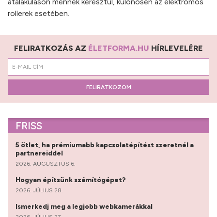
átalakuláson mennek keresztül, különösen az elektromos
rollerek esetében.
FELIRATKOZÁS AZ
ÉLETFORMA.HU
HÍRLEVELÉRE
FELIRATKOZOM
FRISS
5 ötlet, ha prémiumabb kapcsolatépítést szeretnél a
partnereiddel
2026. AUGUSZTUS 6.
Hogyan építsünk számítógépet?
2026. JÚLIUS 28.
Ismerkedj meg a legjobb webkamerákkal
2026. JÚLIUS 27.