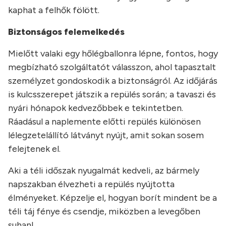
kaphat a felhők fölött.
Biztonságos felemelkedés
Mielőtt valaki egy hőlégballonra lépne, fontos, hogy
megbízható szolgáltatót válasszon, ahol tapasztalt
személyzet gondoskodik a biztonságról. Az időjárás
is kulcsszerepet játszik a repülés során; a tavaszi és
nyári hónapok kedvezőbbek e tekintetben.
Ráadásul a naplemente előtti repülés különösen
lélegzetelállító látványt nyújt, amit sokan sosem
felejtenek el.
Aki a téli időszak nyugalmát kedveli, az bármely
napszakban élvezheti a repülés nyújtotta
élményeket. Képzelje el, hogyan borít mindent be a
téli táj fénye és csendje, miközben a levegőben
suhan!