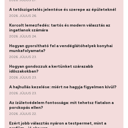
A tetőszigetelés jelentése és szerepe az épületeknél
2026. JÚLIUS 26.
Korcolt lemezfedés: tartós és modern választás az
ingatlanok számára
2026. JÚLIUS 24.
Hogyan gyorsítható fel a vendéglátóhelyek konyhai
munkafolyamata?
2026. JÚLIUS 23.
Hogyan gondozzuk a kertünket szárazabb
időszakokban?
2026. JÚLIUS 23.
A hajhullás kezelése: miért ne hagyja figyelmen kívül?
2026. JÚLIUS 23.
Az ízületvédelem fontossága: mit tehetsz fiatalon a
porckopás ellen?
2026. JÚLIUS 22.
Ezért jobb választás nyáron a testpermet, mint a