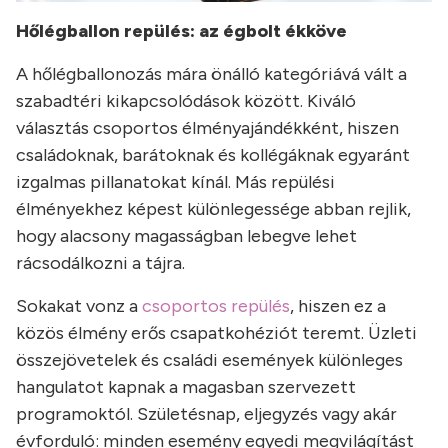
Hőlégballon repülés: az égbolt ékköve
A hőlégballonozás mára önálló kategóriává vált a
szabadtéri kikapcsolódások között. Kiváló
választás csoportos élményajándékként, hiszen
családoknak, barátoknak és kollégáknak egyaránt
izgalmas pillanatokat kínál. Más repülési
élményekhez képest különlegessége abban rejlik,
hogy alacsony magasságban lebegve lehet
rácsodálkozni a tájra.
Sokakat vonz a
csoportos repülés
, hiszen ez a
közös élmény erős csapatkohéziót teremt. Üzleti
összejövetelek és családi események különleges
hangulatot kapnak a magasban szervezett
programoktól. Születésnap, eljegyzés vagy akár
évforduló: minden esemény egyedi megvilágítást