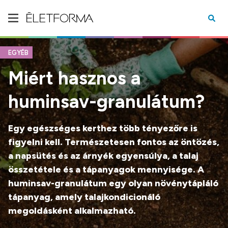
EGYÉB
Miért hasznos a
huminsav-granulátum?
Egy egészséges kerthez több tényezőre is
figyelni kell. Természetesen fontos az öntözés,
a napsütés és az árnyék egyensúlya, a talaj
összetétele és a tápanyagok mennyisége. A
huminsav-granulátum egy olyan növénytápláló
tápanyag, amely talajkondicionáló
megoldásként alkalmazható.