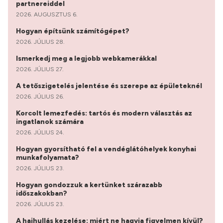
partnereiddel
2026. AUGUSZTUS 6.
Hogyan építsünk számítógépet?
2026. JÚLIUS 28.
Ismerkedj meg a legjobb webkamerákkal
2026. JÚLIUS 27.
A tetőszigetelés jelentése és szerepe az épületeknél
2026. JÚLIUS 26.
Korcolt lemezfedés: tartós és modern választás az
ingatlanok számára
2026. JÚLIUS 24.
Hogyan gyorsítható fel a vendéglátóhelyek konyhai
munkafolyamata?
2026. JÚLIUS 23.
Hogyan gondozzuk a kertünket szárazabb
időszakokban?
2026. JÚLIUS 23.
A hajhullás kezelése: miért ne hagyja figyelmen kívül?