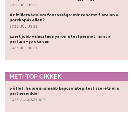
2026. JÚLIUS 23.
Az ízületvédelem fontossága: mit tehetsz fiatalon a
porckopás ellen?
2026. JÚLIUS 22.
Ezért jobb választás nyáron a testpermet, mint a
parfüm – jó oka van
2026. JÚLIUS 21.
HETI TOP CIKKEK
5 ötlet, ha prémiumabb kapcsolatépítést szeretnél a
partnereiddel
2026. AUGUSZTUS 6.