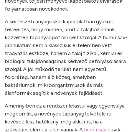
növények teljesítményével kapcsolatos elvárások
folyamatosan növekednek.
A kertészeti anyagokkal kapcsolatban gyakori
félreértés, hogy minden, amit a talajhoz adunk,
közvetlen tápanyagpótlási célt szolgál. A huminsav-
granulátum nem a klasszikus értelemben vett
trágyázás eszköze, hanem a talaj fizikai, kémiai és
biológiai tulajdonságainak kedvező befolyásolására
szolgál. A jól működő terület nem egyszerű
földréteg, hanem élő közeg, amelyben
baktériumok, mikroorganizmusok és más
életformák segítik a növények fejlődését.
Amennyiben ez a rendszer lelassul vagy egyensúlya
megbomlik, a növények tápanyagfelvétele is
kevésbé lesz hatékony, még akkor is, ha a
szükséges elemek jelen vannak. A
huminsav
egyik