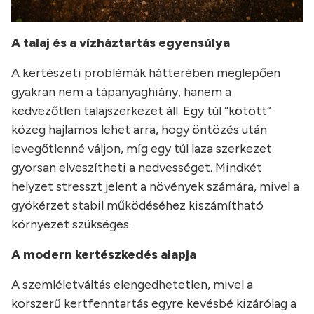
A talaj és a vízháztartás egyensúlya
A kertészeti problémák hátterében meglepően
gyakran nem a tápanyaghiány, hanem a
kedvezőtlen talajszerkezet áll. Egy túl “kötött”
közeg hajlamos lehet arra, hogy öntözés után
levegőtlenné váljon, míg egy túl laza szerkezet
gyorsan elveszítheti a nedvességet. Mindkét
helyzet stresszt jelent a növények számára, mivel a
gyökérzet stabil működéséhez kiszámítható
környezet szükséges.
A modern kertészkedés alapja
A szemléletváltás elengedhetetlen, mivel a
korszerű kertfenntartás egyre kevésbé kizárólag a