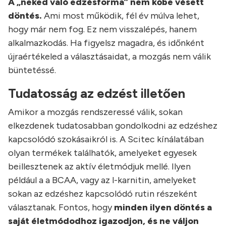
A „neked való edzésforma” nem kőbe vésett
döntés.
Ami most működik, fél év múlva lehet,
hogy már nem fog. Ez nem visszalépés, hanem
alkalmazkodás. Ha figyelsz magadra, és időnként
újraértékeled a választásaidat, a mozgás nem válik
büntetéssé.
Tudatosság az edzést illetően
Amikor a mozgás rendszeressé válik, sokan
elkezdenek tudatosabban gondolkodni az edzéshez
kapcsolódó szokásaikról is. A Scitec kínálatában
olyan termékek találhatók, amelyeket egyesek
beillesztenek az aktív életmódjuk mellé. Ilyen
például a a BCAA, vagy az l-karnitin, amelyeket
sokan az edzéshez kapcsolódó rutin részeként
választanak. Fontos, hogy
minden ilyen döntés a
saját életmódodhoz igazodjon, és ne váljon