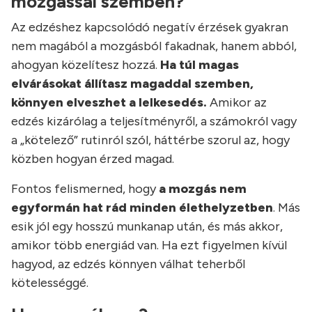
mozgással szemben?
Az edzéshez kapcsolódó negatív érzések gyakran
nem magából a mozgásból fakadnak, hanem abból,
ahogyan közelítesz hozzá.
Ha túl magas
elvárásokat állítasz magaddal szemben,
könnyen elveszhet a lelkesedés.
Amikor az
edzés kizárólag a teljesítményről, a számokról vagy
a „kötelező” rutinról szól, háttérbe szorul az, hogy
közben hogyan érzed magad.
Fontos felismerned, hogy
a mozgás nem
egyformán hat rád minden élethelyzetben
. Más
esik jól egy hosszú munkanap után, és más akkor,
amikor több energiád van. Ha ezt figyelmen kívül
hagyod, az edzés könnyen válhat teherből
kötelességgé.