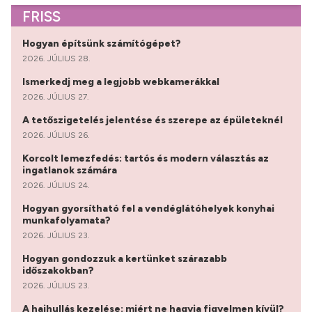
FRISS
Hogyan építsünk számítógépet?
2026. JÚLIUS 28.
Ismerkedj meg a legjobb webkamerákkal
2026. JÚLIUS 27.
A tetőszigetelés jelentése és szerepe az épületeknél
2026. JÚLIUS 26.
Korcolt lemezfedés: tartós és modern választás az
ingatlanok számára
2026. JÚLIUS 24.
Hogyan gyorsítható fel a vendéglátóhelyek konyhai
munkafolyamata?
2026. JÚLIUS 23.
Hogyan gondozzuk a kertünket szárazabb
időszakokban?
2026. JÚLIUS 23.
A hajhullás kezelése: miért ne hagyja figyelmen kívül?