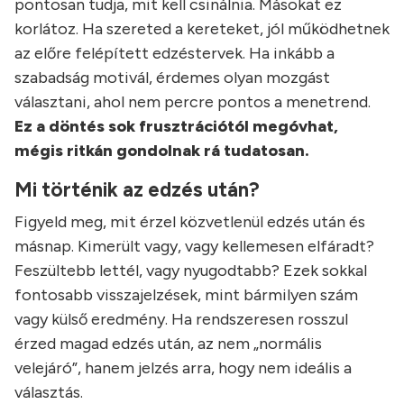
pontosan tudja, mit kell csinálnia. Másokat ez
korlátoz. Ha szereted a kereteket, jól működhetnek
az előre felépített edzéstervek. Ha inkább a
szabadság motivál, érdemes olyan mozgást
választani, ahol nem percre pontos a menetrend.
Ez a döntés sok frusztrációtól megóvhat,
mégis ritkán gondolnak rá tudatosan.
Mi történik az edzés után?
Figyeld meg, mit érzel közvetlenül edzés után és
másnap. Kimerült vagy, vagy kellemesen elfáradt?
Feszültebb lettél, vagy nyugodtabb? Ezek sokkal
fontosabb visszajelzések, mint bármilyen szám
vagy külső eredmény. Ha rendszeresen rosszul
érzed magad edzés után, az nem „normális
velejáró”, hanem jelzés arra, hogy nem ideális a
választás.