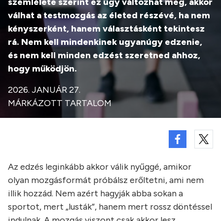
szemlélete szerint ez úgy változhat meg, akkor
válhat a testmozgás az életed részévé, ha nem
kényszerként, hanem választásként tekintesz
rá. Nem kell mindenkinek ugyanúgy edzenie,
és nem kell minden edzést szeretned ahhoz,
hogy működjön.
2026. JANUÁR 27.
MÁRKÁZOTT TARTALOM
Az edzés leginkább akkor válik nyűggé, amikor
olyan mozgásformát próbálsz erőltetni, ami nem
illik hozzád. Nem azért hagyják abba sokan a
sportot, mert „lusták”, hanem mert rossz döntéssel
indulnak. A mozgás viszont csak akkor lesz