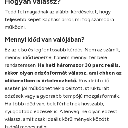
Hogyan válassz?
Tedd fel magadnak az alábbi kérdéseket, hogy
teljesebb képet kaphass arról, mi fog számodra
működni.
Mennyi időd van valójában?
Ez az első és legfontosabb kérdés. Nem az számít,
mennyi időd
lehetne
, hanem mennyi fér bele
rendszeresen.
Ha heti háromszor 30 perc reális,
akkor olyan edzésformát válassz, ami ebben az
időkeretben is értelmezhető.
Rövidebb idő
esetén jól működhetnek a célzott, strukturált
edzések vagy a gyorsabb tempójú mozgásformák.
Ha több időd van, beleférhetnek hosszabb,
nyugodtabb edzések is. A lényeg: ne olyan edzést
válassz, amit csak ideális körülmények között
tudnál megcsinálni.