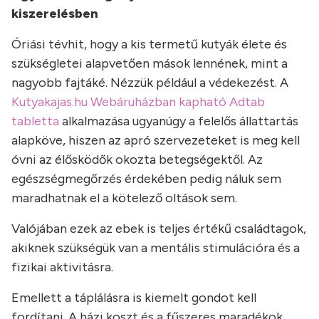
kiszerelésben
Óriási tévhit, hogy a kis termetű kutyák élete és
szükségletei alapvetően mások lennének, mint a
nagyobb fajtáké. Nézzük például a védekezést. A
Kutyakajas.hu Webáruházban kapható Adtab
tabletta
alkalmazása ugyanúgy a felelős állattartás
alapköve, hiszen az apró szervezeteket is meg kell
óvni az élősködők okozta betegségektől. Az
egészségmegőrzés érdekében pedig náluk sem
maradhatnak el a kötelező oltások sem.
Valójában ezek az ebek is teljes értékű családtagok,
akiknek szükségük van a mentális stimulációra és a
fizikai aktivitásra.
Emellett a táplálásra is kiemelt gondot kell
fordítani. A házi koszt és a fűszeres maradékok