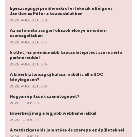
Egészségügyi problémákról értekezik a Bëlga és
Janklovics Péter a közös dalukban
2026. AUGUSZTUS 8.
Az automata zsugorfóliázók előnye a modern
csomagolásban
2026. AUGUSZTUS 7.
5 ötlet, ha prémiumabb kapcsolatépítést szeretnél a
partnereiddel
2026. AUGUSZTUS 6.
A kiberbiztonság új kulcsa: miből is áll a SOC
ténylegesen?
2026. AUGUSZTUS 6.
Hogyan építsünk számítógépet?
2026. JÚLIUS 28.
Ismerkedj meg a legjobb webkamerákkal
2026. JÚLIUS 27.
A tetőszigetelés jelentése és szerepe az épületeknél
2026. JÚLIUS 26.