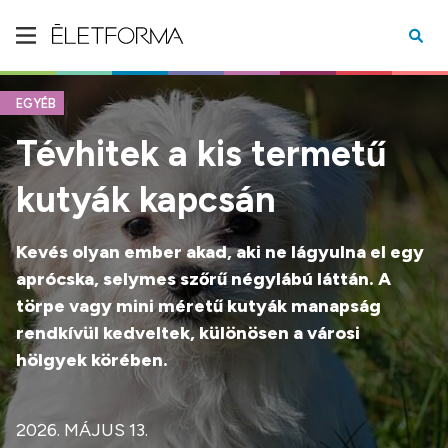
EGYÉB
Tévhitek a kis termetű
kutyák kapcsán
Kevés olyan ember akad, aki ne lágyulna el egy
aprócska, selymes szőrű négylábú láttán. A
törpe vagy mini méretű kutyák manapság
rendkívül kedveltek, különösen a városi
hölgyek körében.
2026. MÁJUS 13.