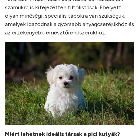
számukra is kifejezetten tiltólistásak. Ehelyett
olyan minőségi, speciális tápokra van szükségük,
amelyek igazodnak a gyorsabb anyagcseréjükhöz és
az érzékenyebb emésztőrendszerükhöz.
Miért lehetnek ideális társak a pici kutyák?