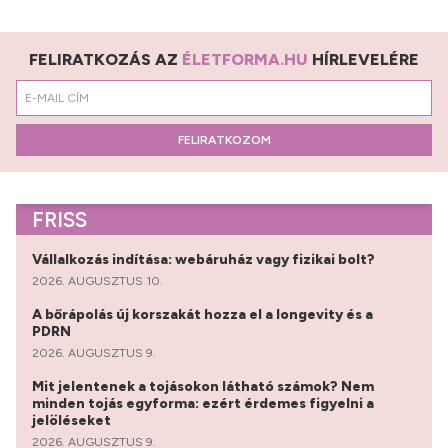
FELIRATKOZÁS AZ
ÉLETFORMA.HU
HÍRLEVELÉRE
FELIRATKOZOM
FRISS
Vállalkozás indítása: webáruház vagy fizikai bolt?
2026. AUGUSZTUS 10.
A bőrápolás új korszakát hozza el a longevity és a
PDRN
2026. AUGUSZTUS 9.
Mit jelentenek a tojásokon látható számok? Nem
minden tojás egyforma: ezért érdemes figyelni a
jelöléseket
2026. AUGUSZTUS 9.