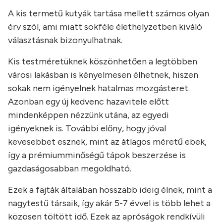
A kis termetű kutyák tartása mellett számos olyan
érv szól, ami miatt sokféle élethelyzetben kiváló
választásnak bizonyulhatnak.
Kis testméretüknek köszönhetően a legtöbben
városi lakásban is kényelmesen élhetnek, hiszen
sokak nem igényelnek hatalmas mozgásteret.
Azonban egy új kedvenc hazavitele előtt
mindenképpen nézzünk utána, az egyedi
igényeknek is. További előny, hogy jóval
kevesebbet esznek, mint az átlagos méretű ebek,
így a prémiumminőségű tápok beszerzése is
gazdaságosabban megoldható.
Ezek a fajták általában hosszabb ideig élnek, mint a
nagytestű társaik, így akár 5-7 évvel is több lehet a
közösen töltött idő. Ezek az apróságok rendkívüli