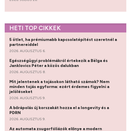
HETI TOP CIKKEK
5 ötlet, ha prémiumabb kapcsolatépítést szeretnél a
partnereiddel
2026. AUGUSZTUS 6.
Egészségügyi problémákról értekezik a Bëlga és
Janklovics Péter a közös dalukban
2026. AUGUSZTUS 8.
Mit jelentenek a tojásokon látható számok? Nem
minden tojás egyforma: ezért érdemes figyelni a
jelöléseket
2026. AUGUSZTUS 9.
A bőrápolás új korszakát hozza el a longevity és a
PDRN
2026. AUGUSZTUS 9.
Az automata zsugorfóliázók előnye a modern