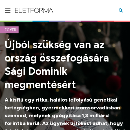
EGYÉB
Újból szükség van az
ország összefogására
Sági Dominik
megmentésért
A kisfiú egy ritka, halálos lefolyású genetikai
betegségben, gyermekkori izomsorvadásban
szenved, melynek gyógyítása 1,3 milliárd
forintba kerül. Az ügynek új lökést adhat, hogy