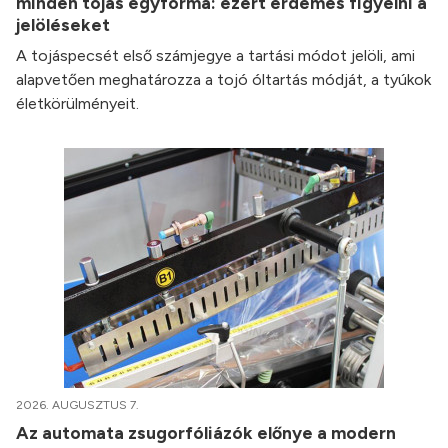
minden tojás egyforma: ezért érdemes figyelni a
jelöléseket
A tojáspecsét első számjegye a tartási módot jelöli, ami
alapvetően meghatározza a tojó óltartás módját, a tyúkok
életkörülményeit.
2026. AUGUSZTUS 7.
Az automata zsugorfóliázók előnye a modern