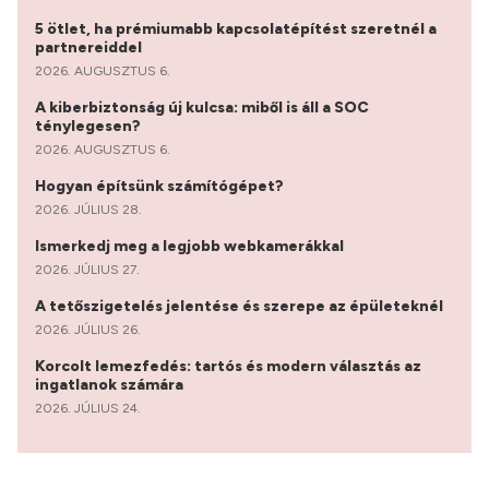
5 ötlet, ha prémiumabb kapcsolatépítést szeretnél a
partnereiddel
2026. AUGUSZTUS 6.
A kiberbiztonság új kulcsa: miből is áll a SOC
ténylegesen?
2026. AUGUSZTUS 6.
Hogyan építsünk számítógépet?
2026. JÚLIUS 28.
Ismerkedj meg a legjobb webkamerákkal
2026. JÚLIUS 27.
A tetőszigetelés jelentése és szerepe az épületeknél
2026. JÚLIUS 26.
Korcolt lemezfedés: tartós és modern választás az
ingatlanok számára
2026. JÚLIUS 24.