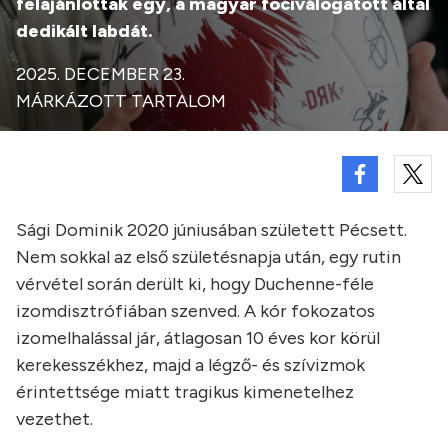
felajánlottak egy, a magyar fociválogatott által
dedikált labdát.
2025. DECEMBER 23.
MÁRKÁZOTT TARTALOM
Sági Dominik 2020 júniusában született Pécsett.
Nem sokkal az első születésnapja után, egy rutin
vérvétel során derült ki, hogy Duchenne-féle
izomdisztrófiában szenved. A kór fokozatos
izomelhalással jár, átlagosan 10 éves kor körül
kerekesszékhez, majd a légző- és szívizmok
érintettsége miatt tragikus kimenetelhez
vezethet.