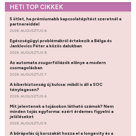
HETI TOP CIKKEK
5 ötlet, ha prémiumabb kapcsolatépítést szeretnél a
partnereiddel
2026. AUGUSZTUS 6.
Egészségügyi problémákról értekezik a Bëlga és
Janklovics Péter a közös dalukban
2026. AUGUSZTUS 8.
Az automata zsugorfóliázók előnye a modern
csomagolásban
2026. AUGUSZTUS 7.
A kiberbiztonság új kulcsa: miből is áll a SOC
ténylegesen?
2026. AUGUSZTUS 6.
Mit jelentenek a tojásokon látható számok? Nem
minden tojás egyforma: ezért érdemes figyelni a
jelöléseket
2026. AUGUSZTUS 9.
A bőrápolás új korszakát hozza el a longevity és a