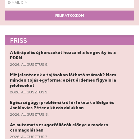
FELIRATKOZOM
FRISS
A bőrápolás új korszakát hozza el a longevity és a
PDRN
2026. AUGUSZTUS 9.
Mit jelentenek a tojásokon látható számok? Nem
minden tojás egyforma: ezért érdemes figyelni a
jelöléseket
2026. AUGUSZTUS 9.
Egészségügyi problémákról értekezik a Bëlga és
Janklovics Péter a közös dalukban
2026. AUGUSZTUS 8.
Az automata zsugorfóliázók előnye a modern
csomagolásban
2026. AUGUSZTUS 7.