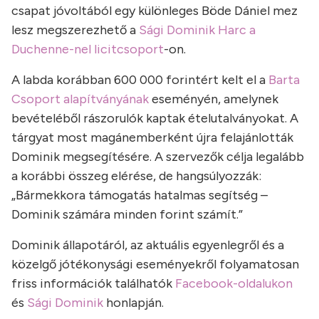
csapat jóvoltából egy különleges Böde Dániel mez
lesz megszerezhető a
Sági Dominik Harc a
Duchenne-nel licitcsoport
-on.
A labda korábban 600 000 forintért kelt el a
Barta
Csoport
alapítványának
eseményén, amelynek
bevételéből rászorulók kaptak ételutalványokat. A
tárgyat most magánemberként újra felajánlották
Dominik megsegítésére. A szervezők célja legalább
a korábbi összeg elérése, de hangsúlyozzák:
„Bármekkora támogatás hatalmas segítség –
Dominik számára minden forint számít.”
Dominik állapotáról, az aktuális egyenlegről és a
közelgő jótékonysági eseményekről folyamatosan
friss információk találhatók
Facebook-oldalukon
és
Sági Dominik
honlapján.