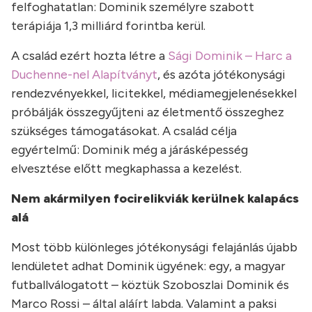
felfoghatatlan: Dominik személyre szabott
terápiája 1,3 milliárd forintba kerül.
A család ezért hozta létre a
Sági Dominik – Harc a
Duchenne-nel Alapítványt
, és azóta jótékonysági
rendezvényekkel, licitekkel, médiamegjelenésekkel
próbálják összegyűjteni az életmentő összeghez
szükséges támogatásokat. A család célja
egyértelmű: Dominik még a járásképesség
elvesztése előtt megkaphassa a kezelést.
Nem akármilyen focirelikviák kerülnek kalapács
alá
Most több különleges jótékonysági felajánlás újabb
lendületet adhat Dominik ügyének: egy, a magyar
futballválogatott – köztük Szoboszlai Dominik és
Marco Rossi – által aláírt labda. Valamint a paksi