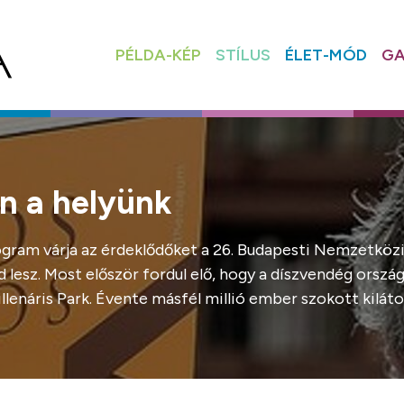
PÉLDA-KÉP
STÍLUS
ÉLET-MÓD
GA
on a helyünk
rogram várja az érdeklődőket a 26. Budapesti Nemzetkö
lesz. Most először fordul elő, hogy a díszvendég ország a
Millenáris Park. Évente másfél millió ember szokott kil