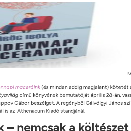
K
nnapi maceráink
(és minden eddig megjelent) kötetét 
yavilág
című könyvének bemutatóját április 28-án, vasá
ilippov Gábor beszélget. A regényből Gálvölgyi János s
kál is az Athenaeum Kiadó standjánál.
k – nemcsak a költészet