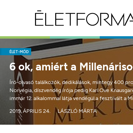
ÉLET-MÓD
6 ok, amiért a Millenáris
Író-olvasó találkozók, dedikálások, mintegy 400 p
Norvégia, díszvendég írója pedig Karl Ove Knausgard 
immár 12. alkalommal látja vendégül a fesztivált a 
2019. ÁPRILIS 24.
LÁSZLÓ MÁRTA