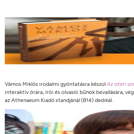
Vámos Miklós irodalmi gyóntatásra készül
Az isten s
interaktív órára, írói és olvasói bűnök bevallására, v
az Athenaeum Kiadó standjánál (B14) dedikál.