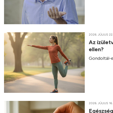
2026. JÚLIUS 22
Az ízület
ellen?
Gondoltál-e
2026. JÚLIUS 16.
Egészség