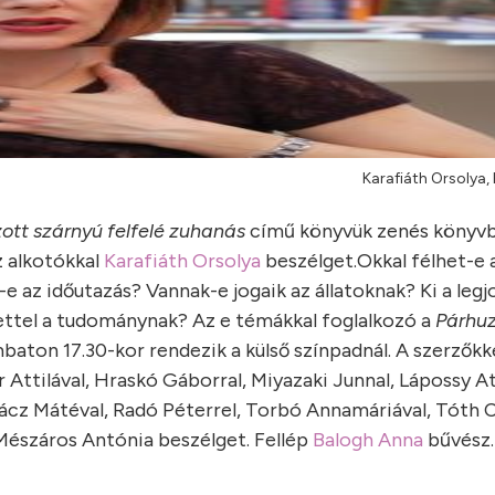
Karafiáth Orsolya,
ott szárnyú felfelé zuhanás
című könyvük zenés könyv
z alkotókkal
Karafiáth Orsolya
beszélget.
Okkal félhet-e 
 az időutazás? Vannak-e jogaik az állatoknak? Ki a leg
lettel a tudománynak? Az e témákkal foglalkozó a
Párhu
on 17.30-kor rendezik a külső színpadnál. A szerzőkk
 Attilával, Hraskó Gáborral, Miyazaki Junnal, Lápossy At
ácz Mátéval, Radó Péterrel, Torbó Annamáriával, Tóth C
 Mészáros Antónia beszélget. Fellép
Balogh Anna
bűvész.