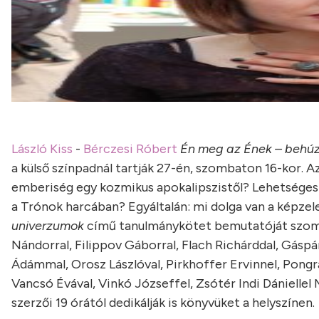
László Kiss
-
Bérczesi Róbert
Én meg az Ének – behúz
a külső színpadnál tartják 27-én, szombaton 16-kor. A
emberiség egy kozmikus apokalipszistől? Lehetséges-e
a Trónok harcában? Egyáltalán: mi dolga van a képze
univerzumok
című tanulmánykötet bemutatóját szombat
Nándorral, Filippov Gáborral, Flach Richárddal, Gáspár
Ádámmal, Orosz Lászlóval, Pirkhoffer Ervinnel, Pongr
Vancsó Évával, Vinkó Józseffel, Zsótér Indi Dániellel
szerzői 19 órától dedikálják is könyvüket a helyszínen.