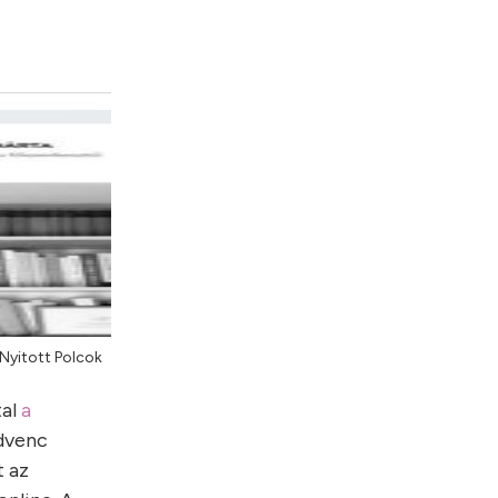
 Nyitott Polcok
al
a
dvenc
t az