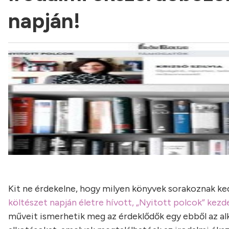
napján!
Kit ne érdekelne, hogy milyen könyvek sorakoznak kedve
költészet napján életre hívott, „Nyitott polcok” ke
műveit ismerhetik meg az érdeklődők egy ebből az alk