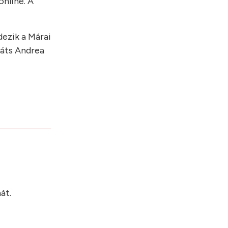
online. A
ezik a Márai
káts Andrea
?
át.