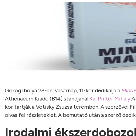
Görög Ibolya 28-án, vasárnap, 11-kor dedikálja a
Minde
Athenaeum Kiadó (B14) standjánál.
Kal Pintér Mihály
At
kor tartják a Votisky Zsuzsa teremben. A szerzővel F
olvas fel részleteklet. A bemutató után a szerző dedi
Irodalmi ékszerdobozo