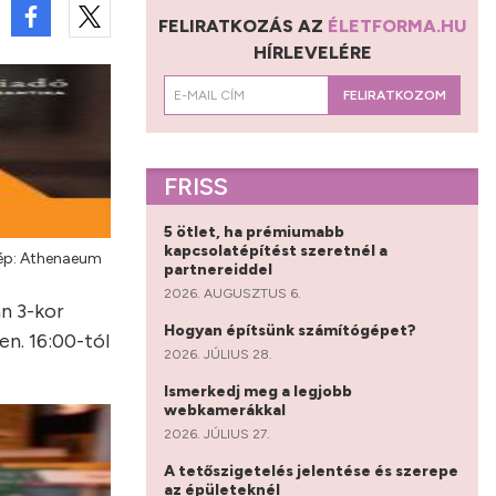
FELIRATKOZÁS AZ
ÉLETFORMA.HU
HÍRLEVELÉRE
FELIRATKOZOM
FRISS
5 ötlet, ha prémiumabb
kapcsolatépítést szeretnél a
Kép: Athenaeum
partnereiddel
2026. AUGUSZTUS 6.
n 3-kor
Hogyan építsünk számítógépet?
en. 16:00-tól
2026. JÚLIUS 28.
Ismerkedj meg a legjobb
webkamerákkal
2026. JÚLIUS 27.
A tetőszigetelés jelentése és szerepe
az épületeknél