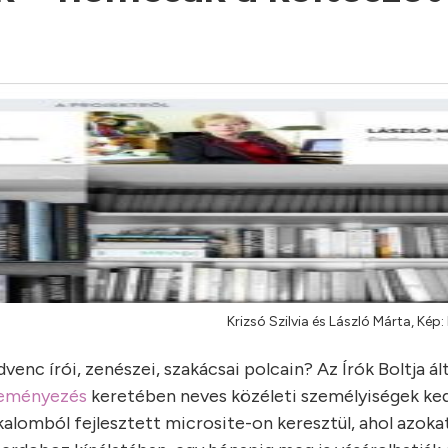
Krizsó Szilvia és László Márta, Kép:
nc írói, zenészei, szakácsai polcain? Az Írók Boltja ált
zdeményezés
keretében neves közéleti személyiségek ke
alomból fejlesztett microsite-on keresztül, ahol azoka