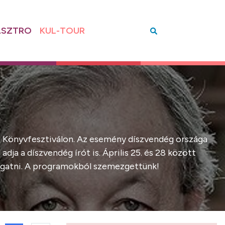
SZTRO
KUL-TOUR
zi Könyvfesztiválon. Az esemény díszvendég országa
dja a díszvendég írót is. Április 25. és 28 között
átogatni. A programokból szemezgettünk!