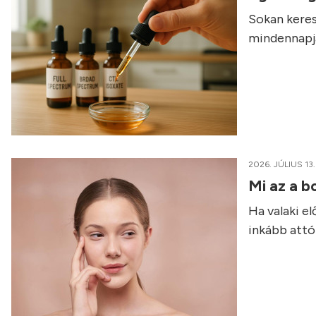
Sokan keres
mindennapja
2026. JÚLIUS 13.
Mi az a b
Ha valaki e
inkább attól