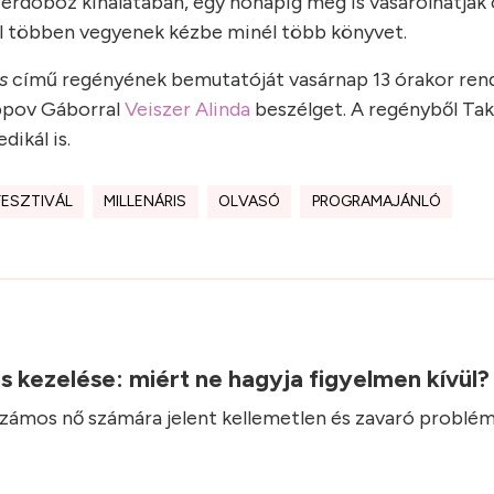
erdoboz kínálatában, egy hónapig meg is vásárolhatják 
nél többen vegyenek kézbe minél több könyvet.
s
című regényének bemutatóját vasárnap 13 órakor rend
ippov Gáborral
Veiszer Alinda
beszélget. A regényből Ta
dikál is.
ESZTIVÁL
MILLENÁRIS
OLVASÓ
PROGRAMAJÁNLÓ
.
ás kezelése: miért ne hagyja figyelmen kívül
 számos nő számára jelent kellemetlen és zavaró problém