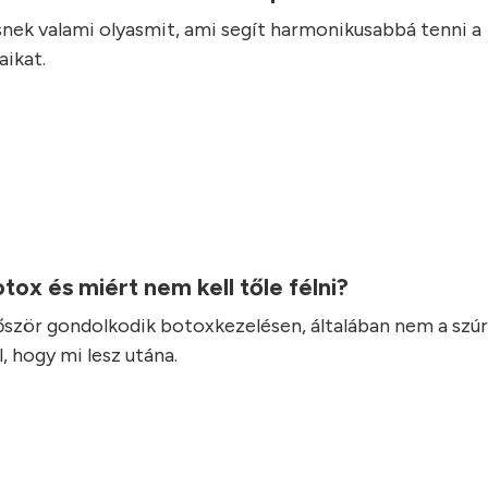
nek valami olyasmit, ami segít harmonikusabbá tenni a
ikat.
otox és miért nem kell tőle félni?
lőször gondolkodik botoxkezelésen, általában nem a szúr
, hogy mi lesz utána.