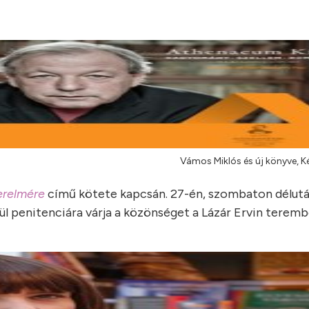
Vámos Miklós és új könyve, 
zerelmére
című kötete kapcsán. 27-én, szombaton délutá
égül penitenciára várja a közönséget a Lázár Ervin teremb