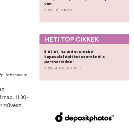
van
2026. JÚLIUS 21.
HETI TOP CIKKEK
5 ötlet, ha prémiumabb
kapcsolatépítést szeretnél a
partnereiddel
2026. AUGUSZTUS 6.
ép: Athenaeum
az
rnap, 11:30-
zínművész