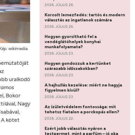
2026. JÚLIUS 26.
Korcolt lemezfedés: tartós és modern
választás az ingatlanok számára
2026. JÚLIUS 24.
Hogyan gyorsítható fel a
vendéglátóhelyek konyhai
munkafolyamata?
 Kép: wikimedia
2026. JÚLIUS 23.
bemutatóját
Hogyan gondozzuk a kertünket
szárazabb időszakokban?
az
2026. JÚLIUS 23.
jobb uralkodó
A hajhullás kezelése: miért ne hagyja
zamos
figyelmen kívül?
el, Bokor
2026. JÚLIUS 23.
tilával, Nagy
Az ízületvédelem fontossága: mit
sabával,
tehetsz fiatalon a porckopás ellen?
2026. JÚLIUS 22.
 A kötet
Ezért jobb választás nyáron a
testpermet, mint a parfüm – jó oka