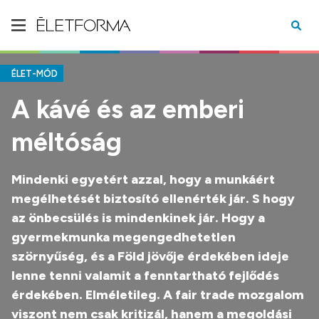
ÉLET-MÓD
A kávé és az emberi
méltóság
Mindenki egyetért azzal, hogy a munkáért
megélhetését biztosító ellenérték jár. S hogy
az önbecsülés is mindenkinek jár. Hogy a
gyermekmunka megengedhetetlen
szörnyűség, és a Föld jövője érdekében ideje
lenne tenni valamit a fenntartható fejlődés
érdekében. Elméletileg. A fair trade mozgalom
viszont nem csak kritizál, hanem a megoldási