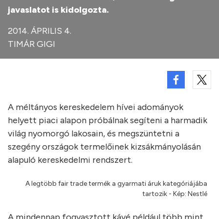
javaslatot is kidolgozta.
2014. ÁPRILIS 4.
TIMÁR GIGI
A méltányos kereskedelem hívei adományok
helyett piaci alapon próbálnak segíteni a harmadik
világ nyomorgó lakosain, és megszüntetni a
szegény országok termelőinek kizsákmányolásán
alapuló kereskedelmi rendszert.
A legtöbb fair trade termék a gyarmati áruk kategóriájába
tartozik - Kép: Nestlé
A mindennap fogyasztott kávé például több mint