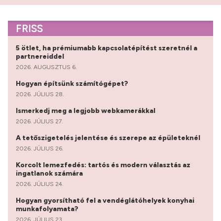
FRISS
5 ötlet, ha prémiumabb kapcsolatépítést szeretnél a
partnereiddel
2026. AUGUSZTUS 6.
Hogyan építsünk számítógépet?
2026. JÚLIUS 28.
Ismerkedj meg a legjobb webkamerákkal
2026. JÚLIUS 27.
A tetőszigetelés jelentése és szerepe az épületeknél
2026. JÚLIUS 26.
Korcolt lemezfedés: tartós és modern választás az
ingatlanok számára
2026. JÚLIUS 24.
Hogyan gyorsítható fel a vendéglátóhelyek konyhai
munkafolyamata?
2026. JÚLIUS 23.