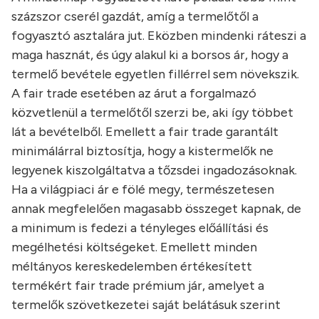
százszor cserél gazdát, amíg a termelőtől a
fogyasztó asztalára jut. Eközben mindenki ráteszi a
maga hasznát, és úgy alakul ki a borsos ár, hogy a
termelő bevétele egyetlen fillérrel sem növekszik.
A fair trade esetében az árut a forgalmazó
közvetlenül a termelőtől szerzi be, aki így többet
lát a bevételből. Emellett a fair trade garantált
minimálárral biztosítja, hogy a kistermelők ne
legyenek kiszolgáltatva a tőzsdei ingadozásoknak.
Ha a világpiaci ár e fölé megy, természetesen
annak megfelelően magasabb összeget kapnak, de
a minimum is fedezi a tényleges előállítási és
megélhetési költségeket. Emellett minden
méltányos kereskedelemben értékesített
termékért fair trade prémium jár, amelyet a
termelők szövetkezetei saját belátásuk szerint