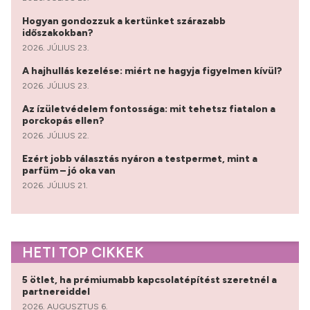
Hogyan gondozzuk a kertünket szárazabb
időszakokban?
2026. JÚLIUS 23.
A hajhullás kezelése: miért ne hagyja figyelmen kívül?
2026. JÚLIUS 23.
Az ízületvédelem fontossága: mit tehetsz fiatalon a
porckopás ellen?
2026. JÚLIUS 22.
Ezért jobb választás nyáron a testpermet, mint a
parfüm – jó oka van
2026. JÚLIUS 21.
HETI TOP CIKKEK
5 ötlet, ha prémiumabb kapcsolatépítést szeretnél a
partnereiddel
2026. AUGUSZTUS 6.