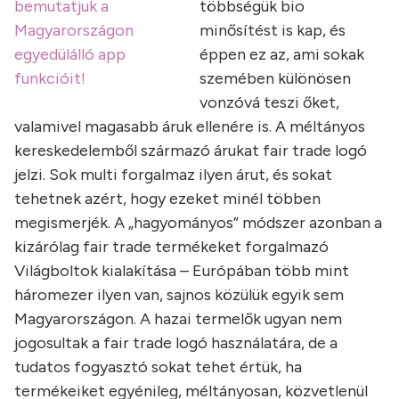
bemutatjuk a
többségük bio
Magyarországon
minősítést is kap, és
egyedülálló app
éppen ez az, ami sokak
funkcióit!
szemében különösen
vonzóvá teszi őket,
valamivel magasabb áruk ellenére is. A méltányos
kereskedelemből származó árukat fair trade logó
jelzi. Sok multi forgalmaz ilyen árut, és sokat
tehetnek azért, hogy ezeket minél többen
megismerjék. A „hagyományos” módszer azonban a
kizárólag fair trade termékeket forgalmazó
Világboltok kialakítása – Európában több mint
háromezer ilyen van, sajnos közülük egyik sem
Magyarországon. A hazai termelők ugyan nem
jogosultak a fair trade logó használatára, de a
tudatos fogyasztó sokat tehet értük, ha
termékeiket egyénileg, méltányosan, közvetlenül