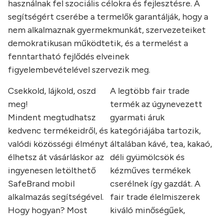
használnak fel szociális célokra és fejlesztésre. A
segítségért cserébe a termelők garantálják, hogy a
nem alkalmaznak gyermekmunkát, szervezeteiket
demokratikusan működtetik, és a termelést a
fenntartható fejlődés elveinek
figyelembevételével szervezik meg.
Csekkold, lájkold, oszd
A legtöbb fair trade
meg!
termék az úgynevezett
Mindent megtudhatsz
gyarmati áruk
kedvenc termékeidről, és
kategóriájába tartozik,
valódi közösségi élményt
általában kávé, tea, kakaó,
élhetsz át vásárláskor az
déli gyümölcsök és
ingyenesen letölthető
kézműves termékek
SafeBrand mobil
cserélnek így gazdát. A
alkalmazás segítségével.
fair trade élelmiszerek
Hogy hogyan? Most
kiváló minőségűek,