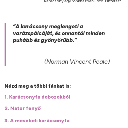
Karácsony egy rönkházban Fotó: Pinterest
“A karácsony meglengeti a
varázspálcáját, és onnantól minden
puhább és gyönyörűbb.”
(Norman Vincent Peale)
Nézd meg a többi fánkat is:
1. Karácsonyfa dobozokból
2. Natur fenyő
3. A mesebeli karácsonyfa