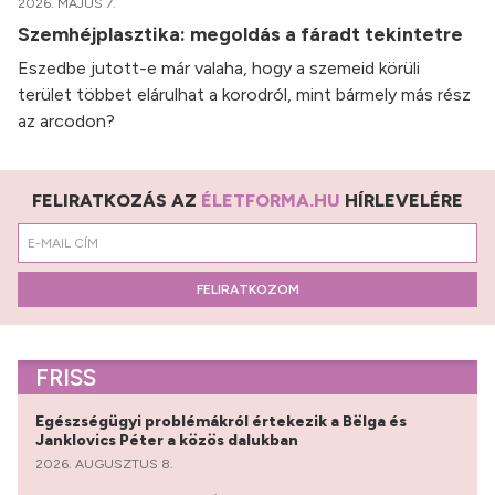
2026. MÁJUS 7.
Szemhéjplasztika: megoldás a fáradt tekintetre
Eszedbe jutott-e már valaha, hogy a szemeid körüli
terület többet elárulhat a korodról, mint bármely más rész
az arcodon?
FELIRATKOZÁS AZ
ÉLETFORMA.HU
HÍRLEVELÉRE
FELIRATKOZOM
FRISS
Egészségügyi problémákról értekezik a Bëlga és
Janklovics Péter a közös dalukban
2026. AUGUSZTUS 8.