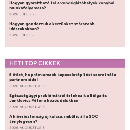
Hogyan gyorsítható fel a vendéglátóhelyek konyhai
munkafolyamata?
2026. JÚLIUS 23.
Hogyan gondozzuk a kertünket szárazabb
időszakokban?
2026. JÚLIUS 23.
HETI TOP CIKKEK
5 ötlet, ha prémiumabb kapcsolatépítést szeretnél a
partnereiddel
2026. AUGUSZTUS 6.
Egészségügyi problémákról értekezik a Bëlga és
Janklovics Péter a közös dalukban
2026. AUGUSZTUS 8.
A kiberbiztonság új kulcsa: miből is áll a SOC
ténylegesen?
2026. AUGUSZTUS 6.