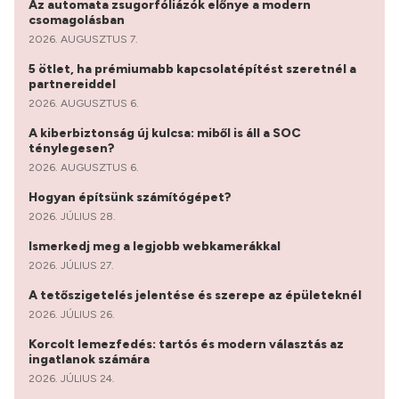
Az automata zsugorfóliázók előnye a modern
csomagolásban
2026. AUGUSZTUS 7.
5 ötlet, ha prémiumabb kapcsolatépítést szeretnél a
partnereiddel
2026. AUGUSZTUS 6.
A kiberbiztonság új kulcsa: miből is áll a SOC
ténylegesen?
2026. AUGUSZTUS 6.
Hogyan építsünk számítógépet?
2026. JÚLIUS 28.
Ismerkedj meg a legjobb webkamerákkal
2026. JÚLIUS 27.
A tetőszigetelés jelentése és szerepe az épületeknél
2026. JÚLIUS 26.
Korcolt lemezfedés: tartós és modern választás az
ingatlanok számára
2026. JÚLIUS 24.