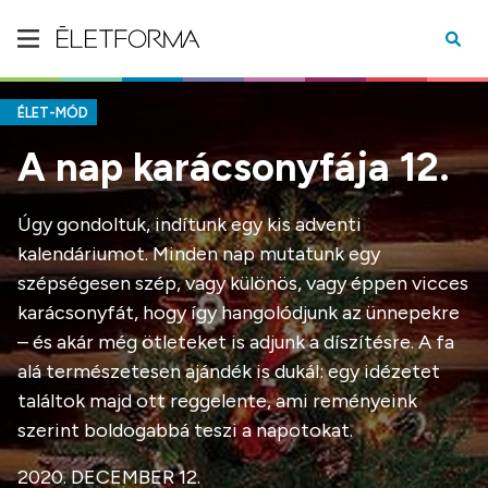
ÉLET-MÓD
A nap karácsonyfája 12.
Úgy gondoltuk, indítunk egy kis adventi
kalendáriumot. Minden nap mutatunk egy
szépségesen szép, vagy különös, vagy éppen vicces
karácsonyfát, hogy így hangolódjunk az ünnepekre
– és akár még ötleteket is adjunk a díszítésre. A fa
alá természetesen ajándék is dukál: egy idézetet
találtok majd ott reggelente, ami reményeink
szerint boldogabbá teszi a napotokat.
2020. DECEMBER 12.