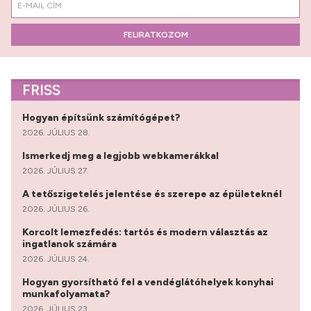
FELIRATKOZOM
FRISS
Hogyan építsünk számítógépet?
2026. JÚLIUS 28.
Ismerkedj meg a legjobb webkamerákkal
2026. JÚLIUS 27.
A tetőszigetelés jelentése és szerepe az épületeknél
2026. JÚLIUS 26.
Korcolt lemezfedés: tartós és modern választás az
ingatlanok számára
2026. JÚLIUS 24.
Hogyan gyorsítható fel a vendéglátóhelyek konyhai
munkafolyamata?
2026. JÚLIUS 23.