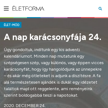
ÉLET-MÓD
A nap karácsonyfája 24.
Úgy gondoltuk, indítunk egy kis adventi
kalendáriumot. Minden nap mutatunk egy
szépségesen szép, vagy különös, vagy éppen vicces
karácsonyfát, hogy így hangolódjunk az ünnepekre
– és akár még ötleteket is adjunk a díszítésre. A fa
alá természetesen ajándék is dukál: egy idézetet
találtok majd ott reggelente, ami reményeink
szerint boldogabbá teszi a napotokat.
2020. DECEMBER 24.