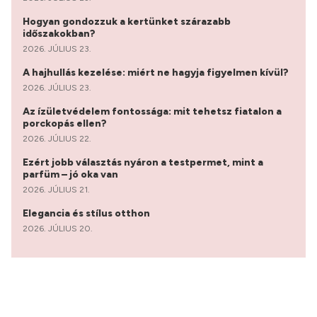
Hogyan gondozzuk a kertünket szárazabb
időszakokban?
2026. JÚLIUS 23.
A hajhullás kezelése: miért ne hagyja figyelmen kívül?
2026. JÚLIUS 23.
Az ízületvédelem fontossága: mit tehetsz fiatalon a
porckopás ellen?
2026. JÚLIUS 22.
Ezért jobb választás nyáron a testpermet, mint a
parfüm – jó oka van
2026. JÚLIUS 21.
Elegancia és stílus otthon
2026. JÚLIUS 20.