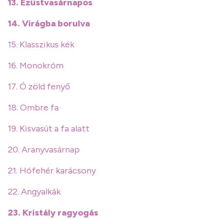
13. Ezüstvasárnapos
14. Virágba borulva
15. Klasszikus kék
16. Monokróm
17. Ó zöld fenyő
18. Ombre fa
19. Kisvasút a fa alatt
20. Aranyvasárnap
21. Hófehér karácsony
22. Angyalkák
23. Kristály ragyogás