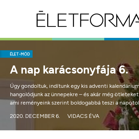
ÉLET-MÓD
A nap karácsonyfája 6.
Úgy gondoltuk, indítunk egy kis adventi kalendári
hangolódjunk az ünnepekre – és akár még ötleteket is
ami reményeink szerint boldogabbá teszi a napoto
2020. DECEMBER 6.
VIDACS ÉVA