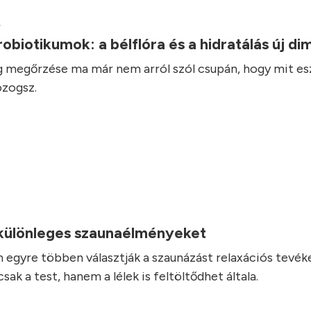
.
robiotikumok: a bélflóra és a hidratálás új d
 megőrzése ma már nem arról szól csupán, hogy mit es
zogsz.
.
 különleges szaunaélményeket
 egyre többen választják a szaunázást relaxációs tevé
ak a test, hanem a lélek is feltöltődhet általa.