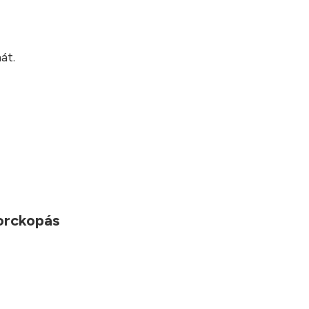
?
át.
porckopás