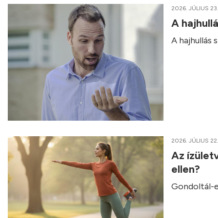
2026. JÚLIUS 23
A hajhull
A hajhullás
2026. JÚLIUS 22
Az ízület
ellen?
Gondoltál-e