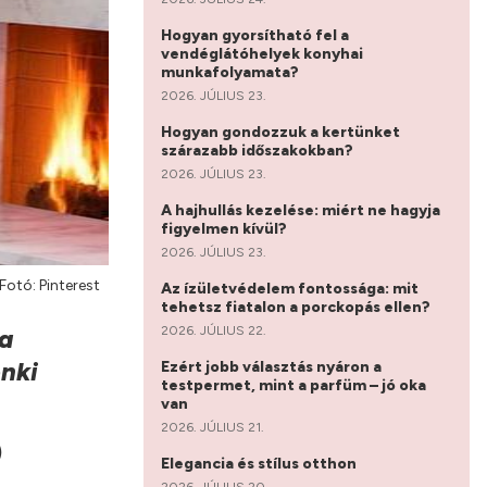
Hogyan gyorsítható fel a
vendéglátóhelyek konyhai
munkafolyamata?
2026. JÚLIUS 23.
Hogyan gondozzuk a kertünket
szárazabb időszakokban?
2026. JÚLIUS 23.
A hajhullás kezelése: miért ne hagyja
figyelmen kívül?
2026. JÚLIUS 23.
Fotó: Pinterest
Az ízületvédelem fontossága: mit
tehetsz fiatalon a porckopás ellen?
2026. JÚLIUS 22.
ja
enki
Ezért jobb választás nyáron a
testpermet, mint a parfüm – jó oka
van
2026. JÚLIUS 21.
)
Elegancia és stílus otthon
2026. JÚLIUS 20.