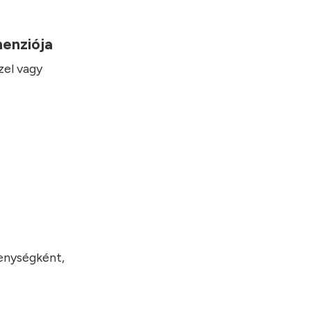
imenziója
zel vagy
kenységként,