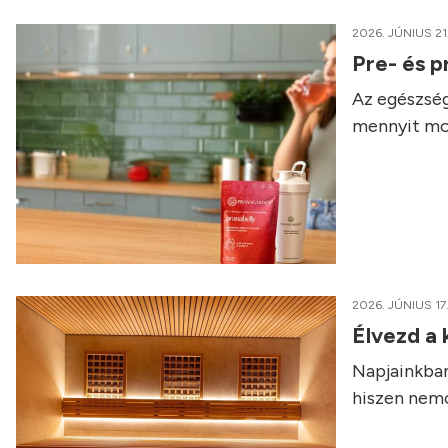
2026. JÚNIUS 21
Pre- és p
Az egészség
mennyit mo
2026. JÚNIUS 17
Élvezd a
Napjainkban
hiszen nemcs