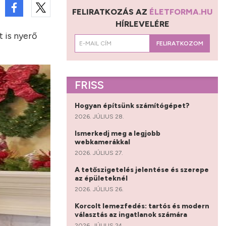
FELIRATKOZÁS AZ
ÉLETFORMA.HU
HÍRLEVELÉRE
 is nyerő
FELIRATKOZOM
FRISS
Hogyan építsünk számítógépet?
2026. JÚLIUS 28.
Ismerkedj meg a legjobb
webkamerákkal
2026. JÚLIUS 27.
A tetőszigetelés jelentése és szerepe
az épületeknél
2026. JÚLIUS 26.
Korcolt lemezfedés: tartós és modern
választás az ingatlanok számára
2026. JÚLIUS 24.