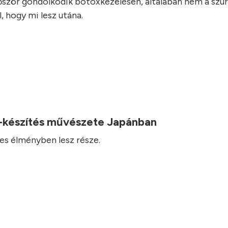
lőször gondolkodik botoxkezelésen, általában nem a szúr
, hogy mi lesz utána.
-készítés művészete Japánban
es élményben lesz része.