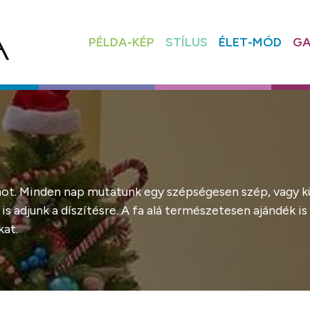
PÉLDA-KÉP
STÍLUS
ÉLET-MÓD
GA
umot. Minden nap mutatunk egy szépségesen szép, vagy k
 adjunk a díszítésre. A fa alá természetesen ajándék is 
kat.