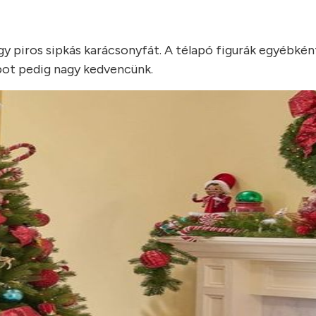
y piros sipkás karácsonyfát. A télapó figurák egyébként
orbot pedig nagy kedvencünk.