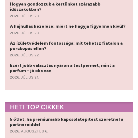
Hogyan gondozzuk a kertünket szárazabb
időszakokban?
2026. JÚLIUS 23.
A hajhullás kezelése: miért ne hagyja figyelmen kívül?
2026. JÚLIUS 23.
Az ízületvédelem fontossága: mit tehetsz fiatalon a
porckopás ellen?
2026. JÚLIUS 22.
Ezért jobb választás nyáron a testpermet, mint a
parfüm – jó oka van
2026. JÚLIUS 21.
HETI TOP CIKKEK
5 ötlet, ha prémiumabb kapcsolatépítést szeretnél a
partnereiddel
2026. AUGUSZTUS 6.