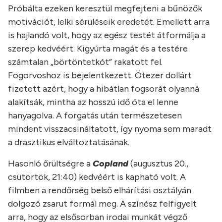
Próbálta ezeken keresztül megfejteni a bűnözők
motivációt, lelki sérüléseik eredetét. Emellett arra
is hajlandó volt, hogy az egész testét átformálja a
szerep kedvéért. Kigyúrta magát és a testére
számtalan „börtöntetkót” rakatott fel.
Fogorvoshoz is bejelentkezett. Ötezer dollárt
fizetett azért, hogy a hibátlan fogsorát olyanná
alakítsák, mintha az hosszú idő óta el lenne
hanyagolva. A forgatás után természetesen
mindent visszacsináltatott, így nyoma sem maradt
a drasztikus elváltoztatásának.
Hasonló őrültségre a
Copland
(augusztus 20.,
csütörtök, 21:40) kedvéért is kapható volt. A
filmben a rendőrség belső elhárítási osztályán
dolgozó zsarut formál meg. A színész felfigyelt
arra, hogy az elsősorban irodai munkát végző