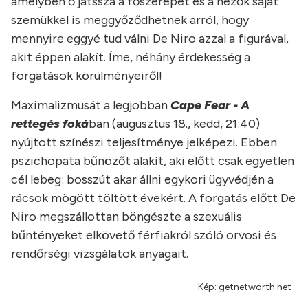
amelyben ő játssza a főszerepet és a nézők saját
szemükkel is meggyőződhetnek arról, hogy
mennyire eggyé tud válni De Niro azzal a figurával,
akit éppen alakít. Íme, néhány érdekesség a
forgatások körülményeiről!
Maximalizmusát a legjobban
Cape Fear - A
rettegés foká
ban (augusztus 18., kedd, 21:40)
nyújtott színészi teljesítménye jelképezi. Ebben
pszichopata bűnözőt alakít, aki előtt csak egyetlen
cél lebeg: bosszút akar állni egykori ügyvédjén a
rácsok mögött töltött évekért. A forgatás előtt De
Niro megszállottan böngészte a szexuális
bűntényeket elkövető férfiakról szóló orvosi és
rendőrségi vizsgálatok anyagait.
Kép: getnetworth.net