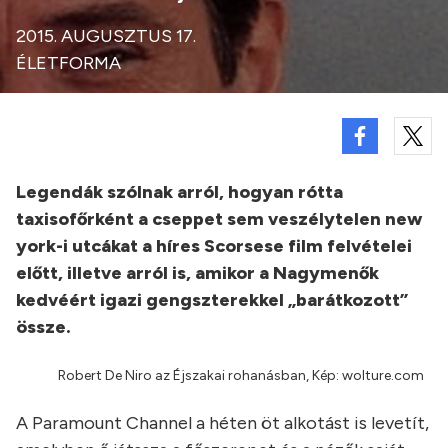
2015. AUGUSZTUS 17.
ÉLETFORMA
Legendák szólnak arról, hogyan rótta
taxisofőrként a cseppet sem veszélytelen new
york-i utcákat a híres Scorsese film felvételei
előtt, illetve arról is, amikor a Nagymenők
kedvéért igazi gengszterekkel „barátkozott”
össze.
Robert De Niro az Éjszakai rohanásban, Kép: wolture.com
A Paramount Channel a héten öt alkotást is levetít,