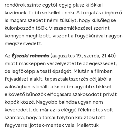
rendőrök szinte egytől-egyig plusz kilókkal
küzdenek. Több se kellett neki. A forgatás idejére ő
is magára szedett némi túlsúlyt, hogy külsőleg se
különbözzön tőlük. Visszaemlékezései szerint
könnyen meghízott, viszont a fogyókúrával nagyon
megszenvedett.
Az
Éjszaki rohanás
(augusztus 19., szerda, 21:40)
miatt másképpen veszélyeztette az egészségét,
de legfőképp a testi épségét. Miután a filmben
fejvadászt alakít, tapasztalatszerzés céljából a
valóságban is beállt a kisebb-nagyobb stikliket
elkövető bűnözők elfogására szakosodott privát
kopók közzé. Nagyobb balhéba ugyan nem
keveredett, de már az is eléggé félelmetes volt
számára, hogy a társai folyton kibiztosított
fegyverrel jöttek-mentek vele. Mellettük