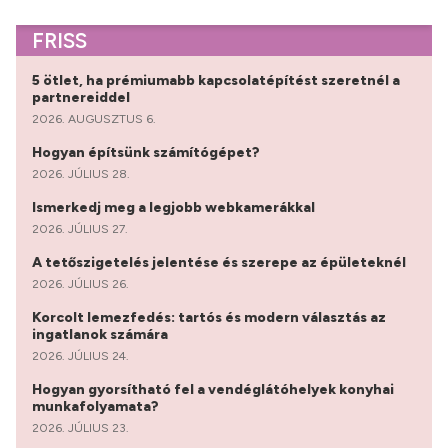
FRISS
5 ötlet, ha prémiumabb kapcsolatépítést szeretnél a
partnereiddel
2026. AUGUSZTUS 6.
Hogyan építsünk számítógépet?
2026. JÚLIUS 28.
Ismerkedj meg a legjobb webkamerákkal
2026. JÚLIUS 27.
A tetőszigetelés jelentése és szerepe az épületeknél
2026. JÚLIUS 26.
Korcolt lemezfedés: tartós és modern választás az
ingatlanok számára
2026. JÚLIUS 24.
Hogyan gyorsítható fel a vendéglátóhelyek konyhai
munkafolyamata?
2026. JÚLIUS 23.