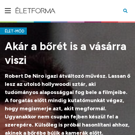
ÉLET-MÓD
Akár a bőrét is a vásárra
viszi
Robert De Niro igazi átváltozó művész. Lassan ő
lesz az utolsó hollywoodi sztár, aki
tudományos alapossággal fog bele a filmjeibe.
A forgatás előtt mindig kutatómunkát végez,
hogy megismerje azt, akit megformál.
Ugyanakkor nem csupán fejben készül fel a
szerepére. Külsőleg is próbál hasonlítani ahhoz,
akinek a bőrébe bújik a kamerák előtt.